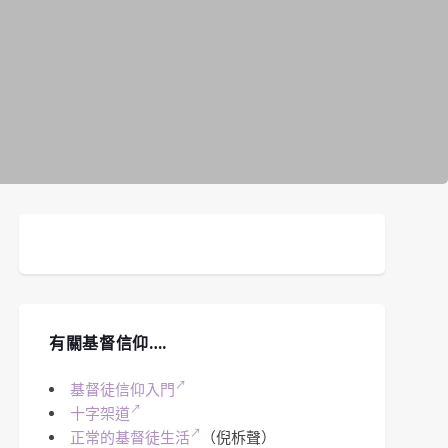
有關基督信仰….
基督徒信仰入門
十字架道
正常的基督徒生活
（倪柝聲）