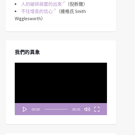
人的破碎與靈的出來
（倪柝聲）
不住增長的信心
（維格氏 Smith
Wigglesworth）
我們的異象
視
訊
播
放
器
00:00
00:41