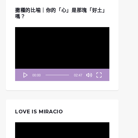
撒種的比喻｜你的「心」是那塊「好土」
嗎？
視
訊
播
放
器
00:00
02:47
LOVE IS MIRACIO
視
訊