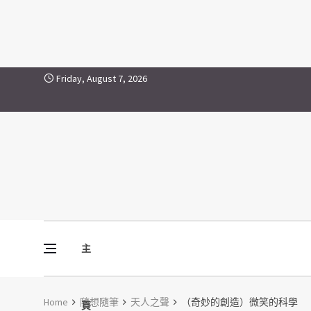
Skip to content
Friday, August 7, 2026
主
Vine Media
葡萄樹傳媒
Home
隨想隨筆
天人之聲
（奇妙的創造）微笑的科學
頁