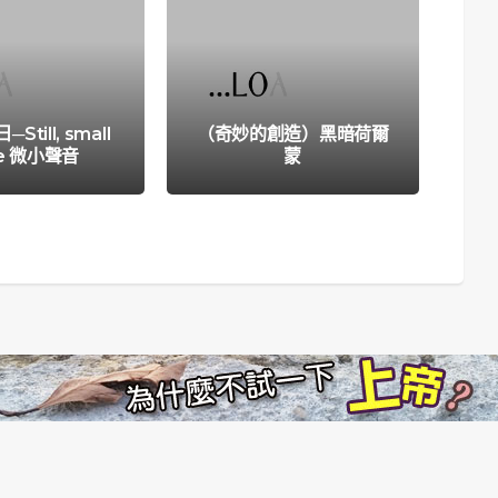
till, small
（奇妙的創造）黑暗荷爾
六月
ce 微小聲音
蒙