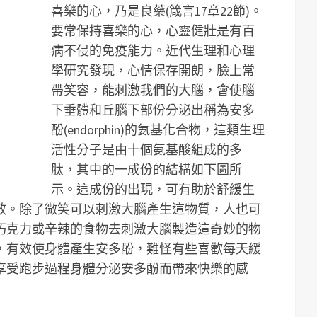
喜樂的心，乃是良藥(箴言17章22節)。
要常保持喜樂的心，心靈健壯是有百
病不侵的免疫能力。近代生理和心理
學研究發現，心情保存開朗，臉上常
帶笑容，能刺激我們的大腦，會使腦
下垂體和丘腦下部份分泌出稱為安多
酚(endorphin)的氨基化合物，這類生理
活性分子是由十個氨基酸組成的多
肽，其中的一成份的結構如下圖所
示。這成份的出現，可有助於舒緩生
效。除了微笑可以刺激大腦產生這物質，人也可
巧克力或辛辣的食物去刺激大腦製造這奇妙的物
，有效使身體產生安多酚，難怪有些喜歡每天緩
享受跑步過程身體分泌安多酚而帶來快樂的感