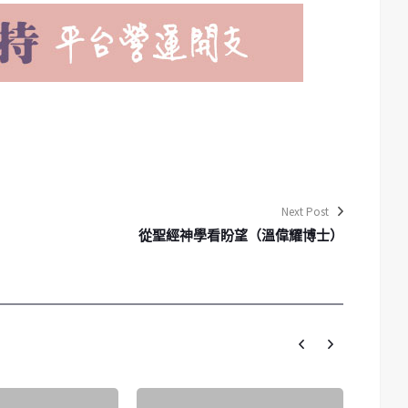
Next Post
從聖經神學看盼望（溫偉耀博士）