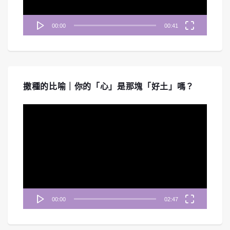
00:00
00:41
撒種的比喻｜你的「心」是那塊「好土」嗎？
視
訊
播
放
器
00:00
02:47