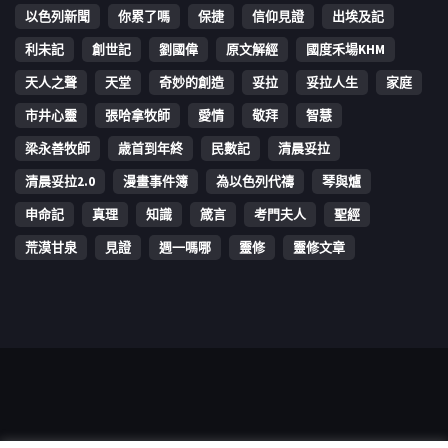
以色列新聞
你累了嗎
保捷
信仰見證
出埃及記
利未記
創世記
劉國偉
原文解經
國度禾場KHM
天人之聲
天堂
奇妙的創造
妥拉
妥拉人生
家庭
市井心靈
張哈拿牧師
愛情
敬拜
智慧
梁永善牧師
歳首到年終
民數記
清晨妥拉
清晨妥拉2.0
漫畫事件簿
為以色列代禱
琴與爐
申命記
真理
知識
箴言
考門夫人
聖經
荒漠甘泉
見證
週一嗎哪
靈修
靈修文章