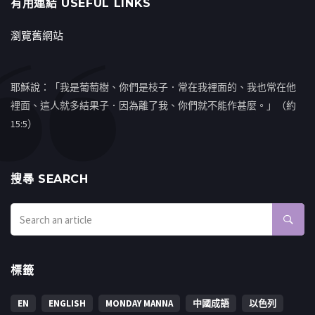
有用連結 USEFUL LINKS
瀏覽舊網站
耶穌說：「我是葡萄樹、你們是枝子．常在我裡面的、我也常在他
裡面、這人就多結果子．因為離了我、你們就不能作甚麼。」（約
15:5）
搜㝷 SEARCH
標籤
EN
ENGLISH
MONDAY MANNA
中國成語
以色列