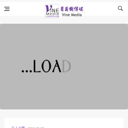
Skip to content
Vine Media
葡萄樹傳媒