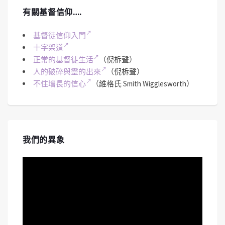
有關基督信仰….
基督徒信仰入門
十字架道
正常的基督徒生活
（倪柝聲）
人的破碎與靈的出來
（倪柝聲）
不住增長的信心
（維格氏 Smith Wigglesworth）
我們的異象
視
訊
播
放
器