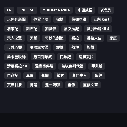
EN
ENGLISH
MONDAY MANNA
中國成語
以色列
以色列新聞
你累了嗎
保捷
信仰見證
出埃及記
利未記
創世記
劉國偉
原文解經
國度禾場KHM
天人之聲
天堂
奇妙的創造
妥拉
妥拉人生
家庭
市井心靈
張哈拿牧師
愛情
敬拜
智慧
梁永善牧師
歳首到年終
民數記
清晨妥拉
清晨妥拉2.0
漫畫事件簿
為以色列代禱
琴與爐
申命記
真理
知識
箴言
考門夫人
聖經
荒漠甘泉
見證
週一嗎哪
靈修
靈修文章