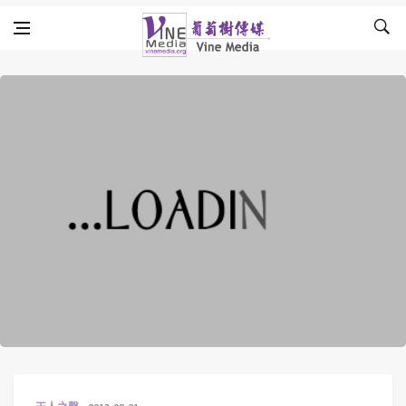
Skip to content
Vine Media
葡萄樹傳媒