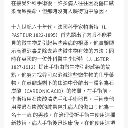
在接受外科手術後，許多病人往往因為傷口感
染而致喪命，但那時沒有人曉得箇中原因。
十九世紀六十年代，法國科學家帕斯特（L.
PASTEUR 1822-1895）首先題出了肉眼不能看
見的微生物是引起某些疾病的根源，他實驗顯
示高溫消毒是除去這些微生物有效的方法；同
時在英國的一位外科醫生李斯特（J. LISTER
1827-1912）提出手術由微生物引起感染的論
點，他努力找尋可以消滅這些微生物的化學藥
物，在蒸餾煤剩下的焦油中分離出一種名為石
炭酸（CARBONIC ACID）的物質，在手術前，
李斯特用石炭酸清洗手和手術器具，手術後他
用浸過石炭酸的繃帶包扎病人的傷口；他為一
名十一歲 的男孩，在治理骨折手術中使用這種
新技術，病人手術後迅速康 復。在他使用這項