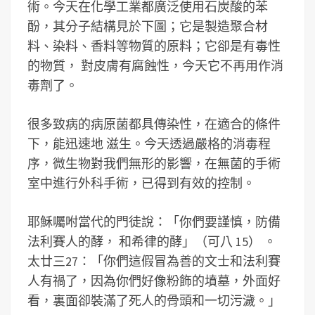
術。今天在化學工業都廣泛使用石炭酸的苯
酚，其分子結構見於下圖；它是製造聚合材
料、染料、香料等物質的原料；它卻是有毒性
的物質， 對皮膚有腐蝕性，今天它不再用作消
毒劑了。
很多致病的病原菌都具傳染性，在適合的條件
下，能迅速地 滋生。今天透過嚴格的消毒程
序，微生物對我們無形的影響，在無菌的手術
室中進行外科手術，已得到有效的控制。
耶穌囑咐當代的門徒說：「你們要謹慎，防備
法利賽人的酵， 和希律的酵」（可八 15） 。
太廿三27：「你們這假冒為善的文士和法利賽
人有禍了，因為你們好像粉飾的墳墓，外面好
看，裏面卻裝滿了死人的骨頭和一切污濊。」