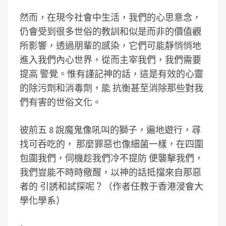
然而，在現今社會中生活，我們的心思意念，
仍會受到很多世俗的教訓和似是而非的價值觀
所影響，透過朋輩的感染，它們可能靜悄悄地
進入我們內心世界，從而主宰我們，我們需要
提高 警覺。惟有謹記神的話，這是有效的心靈
的除污劑和消毒劑，能 抗衡甚至消除那些對我
們有害的世俗文化。
彼前五 8 說魔鬼像吼叫的獅子，遍地遊行，尋
找可吞吃的， 那麼罪惡也像細菌一樣，在四圍
包圍我們，伺機趁我們冷不提防 便襲擊我們，
我們豈能不時時儆醒，以神的話抵擋來自那惡
者的 引誘和試探呢？（作者任教于香港浸會大
學化學系）