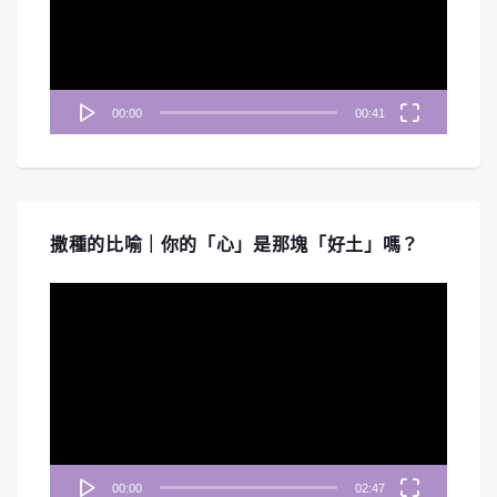
器
00:00
00:41
撒種的比喻｜你的「心」是那塊「好土」嗎？
視
訊
播
放
器
00:00
02:47