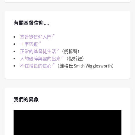
有關基督信仰….
基督徒信仰入門
十字架道
正常的基督徒生活
（倪柝聲）
人的破碎與靈的出來
（倪柝聲）
不住增長的信心
（維格氏 Smith Wigglesworth）
我們的異象
視
訊
播
放