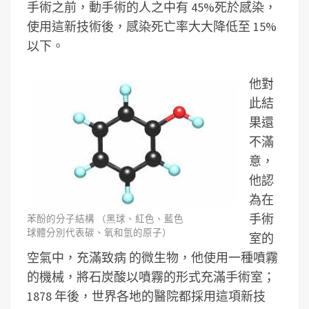
手術之前，動手術的人之中有 45%死於感染，
使用這新技術後，感染死亡率大大降低至 15%
以下。
他對
此結
果還
不滿
意，
他認
為在
手術
苯酚的分子結構 （黑球、紅色、藍色
球體分別代表碳、氧和氫的原子）
室的
空氣中，充滿致病 的微生物，他使用一種噴霧
的機械，將石炭酸以噴霧的形式充滿手術室；
1878 年後，世界各地的醫院都採用這項新技