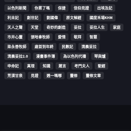
以色列新聞
你累了嗎
保捷
信仰見證
出埃及記
利未記
創世記
劉國偉
原文解經
國度禾場KHM
天人之聲
天堂
奇妙的創造
妥拉
妥拉人生
家庭
市井心靈
張哈拿牧師
愛情
敬拜
智慧
梁永善牧師
歳首到年終
民數記
清晨妥拉
清晨妥拉2.0
漫畫事件簿
為以色列代禱
琴與爐
申命記
真理
知識
箴言
考門夫人
聖經
荒漠甘泉
見證
週一嗎哪
靈修
靈修文章