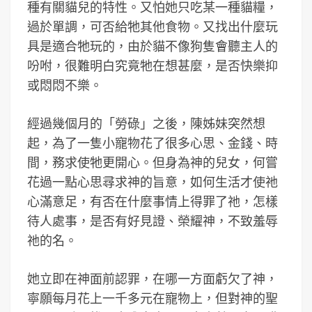
種有關貓兒的特性。又怕她只吃某一種貓糧，
過於單調，可否給牠其他食物。又找出什麼玩
具是適合牠玩的，由於貓不像狗隻會聽主人的
吩咐，很難明白究竟牠在想甚麼，是否快樂抑
或悶悶不樂。
經過幾個月的「勞碌」之後，陳姊妹突然想
起，為了一隻小寵物花了很多心思、金錢、時
間，務求使牠更開心。但身為神的兒女，何嘗
花過一點心思尋求神的旨意，如何生活才使祂
心滿意足，有否在什麼事情上得罪了祂，怎樣
待人處事，是否有好見證、榮耀神，不致羞辱
祂的名。
她立即在神面前認罪，在哪一方面虧欠了神，
寧願每月花上一千多元在寵物上，但對神的聖