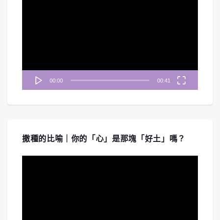
訊
播
放
器
00:00
00:41
撒種的比喻｜你的「心」是那塊「好土」嗎？
視
訊
播
放
器