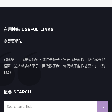
有用連結 USEFUL LINKS
瀏覽舊網站
耶穌說：「我是葡萄樹、你們是枝子．常在我裡面的、我也常在他
裡面、這人就多結果子．因為離了我、你們就不能作甚麼。」（約
15:5）
搜㝷 SEARCH