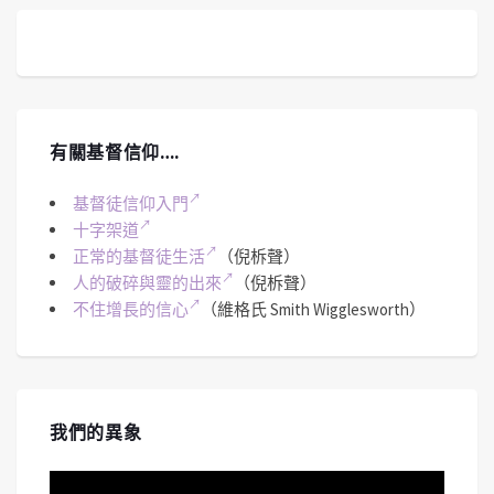
有關基督信仰….
基督徒信仰入門
十字架道
正常的基督徒生活
（倪柝聲）
人的破碎與靈的出來
（倪柝聲）
不住增長的信心
（維格氏 Smith Wigglesworth）
我們的異象
視