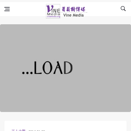
Skip to content
Vine Media
葡萄樹傳媒