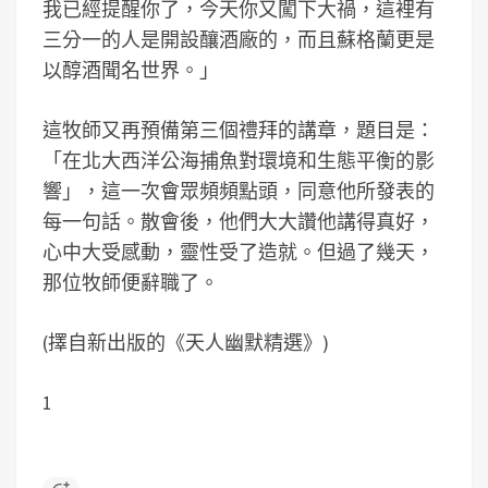
我已經提醒你了，今天你又闖下大禍，這裡有
三分一的人是開設釀酒廠的，而且蘇格蘭更是
以醇酒聞名世界。」
這牧師又再預備第三個禮拜的講章，題目是：
「在北大西洋公海捕魚對環境和生態平衡的影
響」，這一次會眾頻頻點頭，同意他所發表的
每一句話。散會後，他們大大讚他講得真好，
心中大受感動，靈性受了造就。但過了幾天，
那位牧師便辭職了。
(擇自新出版的《天人幽默精選》)
1