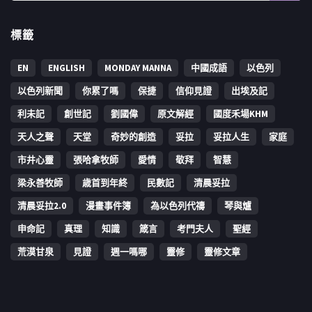
標籤
EN
ENGLISH
MONDAY MANNA
中國成語
以色列
以色列新聞
你累了嗎
保捷
信仰見證
出埃及記
利未記
創世記
劉國偉
原文解經
國度禾場KHM
天人之聲
天堂
奇妙的創造
妥拉
妥拉人生
家庭
市井心靈
張哈拿牧師
愛情
敬拜
智慧
梁永善牧師
歳首到年終
民數記
清晨妥拉
清晨妥拉2.0
漫畫事件簿
為以色列代禱
琴與爐
申命記
真理
知識
箴言
考門夫人
聖經
荒漠甘泉
見證
週一嗎哪
靈修
靈修文章