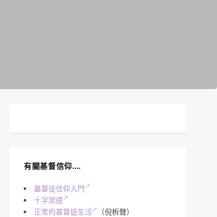
有關基督信仰….
基督徒信仰入門
十字架道
正常的基督徒生活
（倪柝聲）