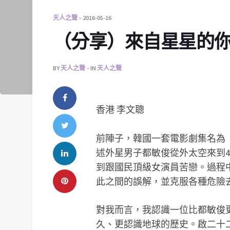
天人之聲
2016-05-16
（分享）來自星星的
BY
天人之聲
IN
天人之聲
香港 李文聰
前陣子，韓國一套電影劇集名為
述外星男子都敏俊從外太空來到4
到跟國民頂級女演員苦戀。過程
此之間的誤解，並克服各種危險
對我而言，我認識一位比都敏俊
久、更認識地球的歷史。啟二十