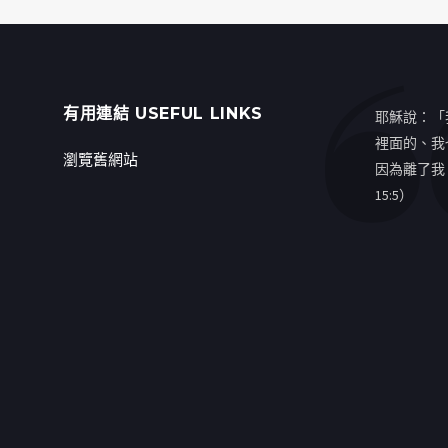
有用連結 USEFUL LINKS
耶穌說：「
裡面的、我
瀏覽舊網站
因為離了我
15:5）