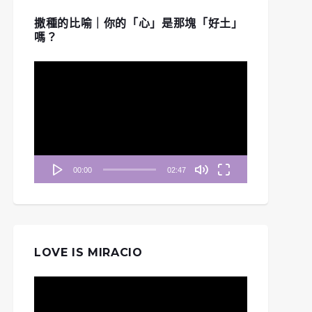
撒種的比喻｜你的「心」是那塊「好土」
嗎？
視
訊
播
放
器
00:00
02:47
LOVE IS MIRACIO
視
訊