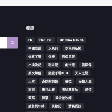
標籤
EN
ENGLISH
MONDAY MANNA
中國成語
以色列
以色列新聞
你累了嗎
保捷
信仰見證
出埃及記
利未記
創世記
劉國偉
原文解經
國度禾場KHM
天人之聲
天堂
奇妙的創造
妥拉
妥拉人生
家庭
市井心靈
張哈拿牧師
愛情
敬拜
智慧
梁永善牧師
歳首到年終
民數記
清晨妥拉