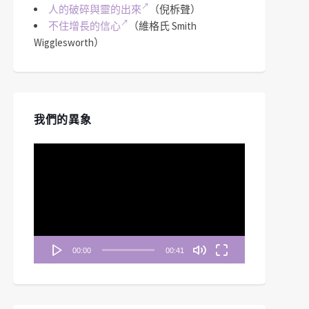
人的破碎與靈的出來
（倪柝聲）
不住增長的信心
（維格氏 Smith
Wigglesworth）
我們的異象
視
訊
播
放
器
00:00
00:41