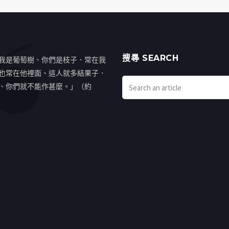
搜㝷 SEARCH
我是葡萄樹、你們是枝子．常在我
也常在他裡面、這人就多結果子．
、你們就不能作甚麼。」（約