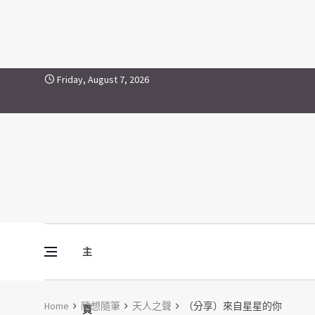
Skip to content
Friday, August 7, 2026
主
Vine Media
葡萄樹傳媒
Home
隨想隨筆
天人之聲
（分享）來自星星的你
頁