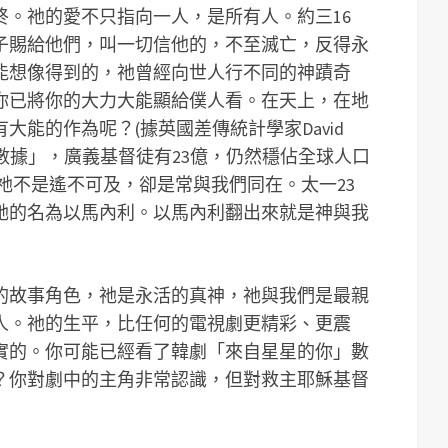
終。祂的愛不只指向一人，是所有人。約三16
子賜給他們，叫一切信他的，不至滅亡，反得永
能想像得到的，祂曾經向世人行不同的神蹟奇
，你已將你的大力大能顯給僕人看。在天上，在地
大能的作為呢？(據英國差傳統計學家David
球差傳數據」，廣義基督徒有23億，仍然穩佔全球人口
)祂不是遙不可及，卻是常與我們同在。太一23
祂的名為以馬內利。以馬內利翻出來就是神與我
的故事角色，祂是永活的真神，祂與我們是最親
人。祂的生平，比任何的電視劇更精彩、更震
實的。你可能已經看了韓劇「來自星星的你」數
？你對劇中的主角非常認識，但對救主耶穌基督