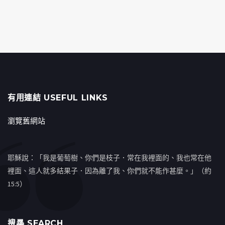
有用連結 USEFUL LINKS
瀏覽舊網站
耶穌說：「我是葡萄樹、你們是枝子．常在我裡面的、我也常在他
裡面、這人就多結果子．因為離了我、你們就不能作甚麼。」（約
15:5）
搜㝷 SEARCH