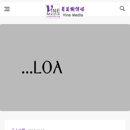
Skip to content
Vine Media
葡萄樹傳媒