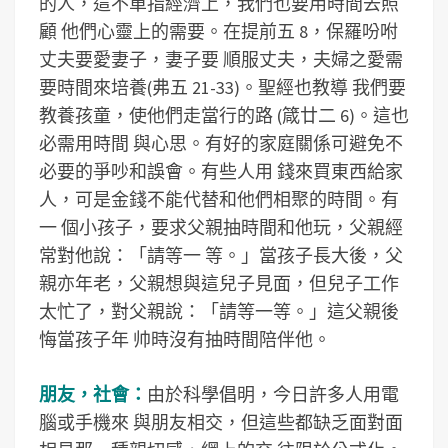
的人，這不單指經濟上，我們也要用時間去照
顧 他們心靈上的需要。在提前五 8，保羅吩咐
丈夫要愛妻子，妻子要 順服丈夫，夫婦之愛需
要時間來培養(弗五 21-33)。聖經也教導 我們要
教養孩童，使他們走當行的路 (箴廿二 6)。這也
必需用時間 與心思。有好的家庭關係可避免不
必要的爭吵和誤會。有些人用 錢來買東西給家
人，可是金錢不能代替和他們相聚的時間。有
一 個小孩子，要求父親抽時間和他玩，父親經
常對他說：「請等一 等。」當孩子長大後，父
親亦年老，父親想與這兒子見面，但兒子工作
太忙了，對父親說：「請等一等。」這父親後
悔當孩子年 帅時沒有抽時間陪伴他。
朋友，社會：
由於科學倡明，今日許多人用電
腦或手機來 與朋友相交，但這些都缺乏面對面