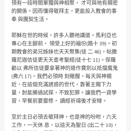
頇有一段時間單獨與神相聚， 才可與祂有親密
的關係。因而懂得敬拜主，更能投入教會的事
奉 與團契生活。
耶穌在世的時候，許多人聽祂講道。馬利亞也
專心在主腳前， 領受上好的福份(路十 39)。初
期教會的弟兄姊妹也天天聚集(徒 二 46)。帖撒
羅尼迦信徒更天天查考聖經(徒十七 11)。保羅
勸以 弗所信徒要拿著神的道作寶劍以抵擋魔鬼
(弗六 17)。我們必頇時 刻儆醒，每天與神親
近，在這個充滿誘惑的世代，靠著主賜下力
量，尌能勝過試探，不致犯罪。讓我們一貣學
習，早餐前要靈修， 讀經祈禱後才安睡。
至於主日必頇去敬拜神，也是神的吩咐，六天
工作，一天休 息，以這天為聖日 (出二十 10)，