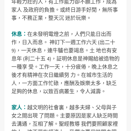
年輕力壯的人，有工作能力卻不願工作，成為
家人 及政府的負擔。或終日游手好閒，無所事
事，不務正業，整天沉 迷於玩樂。
休息：
在未發明電燈之前，人們只能日出而
作，日入而息。 神訂下一週工作六天 (出二十
9)，一天休息，連牛驢也要竭息。土 地也有安
息年 (利二十五 4)，証明休息是神賜給被造物的
一種享 受。工作一天，十分疲倦，晚上休息之
後才有精神在次日繼續努 力。在城市生活的
人，一方面工作忙碌，應酬及娛樂太多，缺乏
足夠的休息，以致百病叢生，令人減壽。
家人：
越文明的社會裏，越多夫婦、父母與子
女之間出現 了問題。主要原因是家人缺乏時間
去溝通，互相了解。聖經教導 我們要照顧家裡