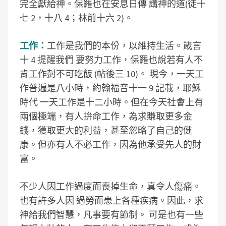
完全獻給神。保羅也在安息日傳 講神的道(徒十
七 2，十八 4；林前十六 2)。
工作：
工作是我們的本份，以維持生活。箴言
十 4 提醒我們 要努力工作，保羅也說若有人不
肯工作尌不可吃飯 (帖後三 10)。 現今，一天工
作普遍是八小時，約翰福音十一 9 記載，耶穌
時代 一天工作是十二小時。但在今天社會上有
兩個極端，有人拚命工作，為求賺取更多金
錢，獲取更大的利益，甚至忽略了自己的健
康。但亦有人不必工作，因為他承受先人的財
富。
不少人因工作過度而喪掉生命，真令人傷痛。
也有許多人因 過勞而患上各種疾病。因此，求
神給我們智慧，凡事要有節制。 可是也有一些