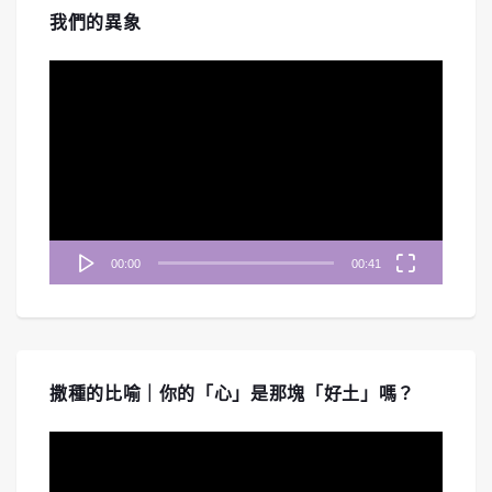
我們的異象
視
訊
播
放
器
00:00
00:41
撒種的比喻｜你的「心」是那塊「好土」嗎？
視
訊