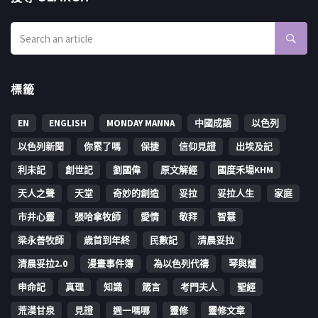
標籤
EN
ENGLISH
MONDAY MANNA
中國成語
以色列
以色列新聞
你累了嗎
保捷
信仰見證
出埃及記
利未記
創世記
劉國偉
原文解經
國度禾場KHM
天人之聲
天堂
奇妙的創造
妥拉
妥拉人生
家庭
市井心靈
張哈拿牧師
愛情
敬拜
智慧
梁永善牧師
歳首到年終
民數記
清晨妥拉
清晨妥拉2.0
漫畫事件簿
為以色列代禱
琴與爐
申命記
真理
知識
箴言
考門夫人
聖經
荒漠甘泉
見證
週一嗎哪
靈修
靈修文章