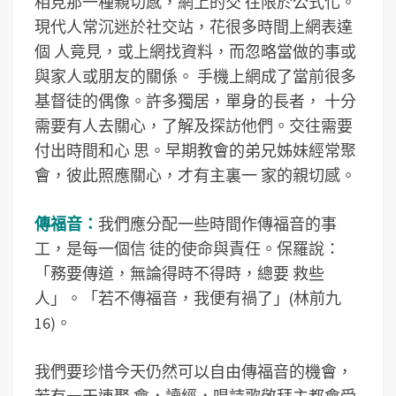
相見那一種親切感，網上的交 往限於公式化。
現代人常沉迷於社交站，花很多時間上網表達
個 人竟見，或上網找資料，而忽略當做的事或
與家人或朋友的關係。 手機上網成了當前很多
基督徒的偶像。許多獨居，單身的長者， 十分
需要有人去關心，了解及探訪他們。交往需要
付出時間和心 思。早期教會的弟兄姊妹經常聚
會，彼此照應關心，才有主裏一 家的親切感。
傳福音：
我們應分配一些時間作傳福音的事
工，是每一個信 徒的使命與責任。保羅說：
「務要傳道，無論得時不得時，總要 救些
人」。「若不傳福音，我便有禍了」(林前九
16)。
我們要珍惜今天仍然可以自由傳福音的機會，