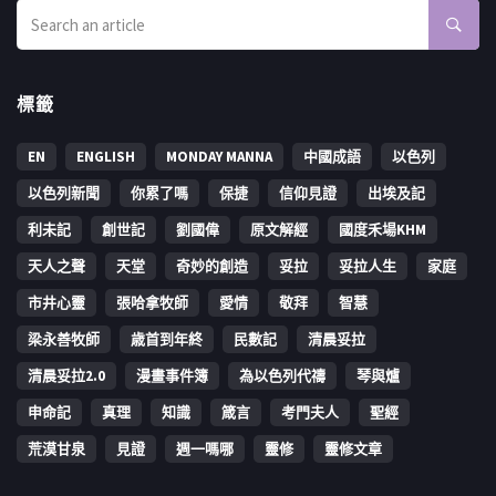
標籤
EN
ENGLISH
MONDAY MANNA
中國成語
以色列
以色列新聞
你累了嗎
保捷
信仰見證
出埃及記
利未記
創世記
劉國偉
原文解經
國度禾場KHM
天人之聲
天堂
奇妙的創造
妥拉
妥拉人生
家庭
市井心靈
張哈拿牧師
愛情
敬拜
智慧
梁永善牧師
歳首到年終
民數記
清晨妥拉
清晨妥拉2.0
漫畫事件簿
為以色列代禱
琴與爐
申命記
真理
知識
箴言
考門夫人
聖經
荒漠甘泉
見證
週一嗎哪
靈修
靈修文章