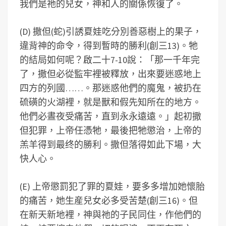
我們是祂的兒女，神和人的關係恢復了。
(D) 撒但(蛇)引誘夏娃吃分別善惡樹上的果子，
違背神的命令，得到暫時的勝利(創三13)。牠
的結局如何呢？啟二十7-10說：「那一千年完
了，撒但必從監牢裡被釋放，出來要迷惑地上
四方的列國……。那迷惑他們的魔鬼，被扔在
硫磺的火湖裡，就是獸和假先知所在的地方。
他們必晝夜受痛苦，直到永永遠遠。」起初撒
但犯罪，上帝任憑牠，最後把牠懲治，上帝的
羔羊得到最终的勝利。撒但落得如此下場，大
快人心。
(E) 上帝懲罰犯了罪的夏娃，要多多增加她懷胎
的痛苦，她生産兒女必多受苦楚(創三16)。但
在新天新地裡，神與祂的子民同住，作他們的