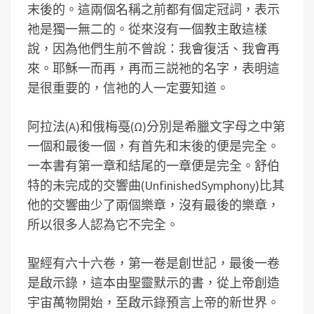
末後的。這兩個名稱之前都有個定冠詞，表示
祂是獨一無二的。從來沒有一個教主敢這樣
說，因為他們生前不曾說：我會復活、我會再
來。耶穌一而再，再而三説祂的名字，表明這
是很重要的，信祂的人一定要知道。
阿拉法(A)和俄梅戞(Ω)分別是希臘文字母之中第
一個和最後一個，有首先和末後的便是完全。
一本書有第一章和結尾的一章便是完全。舒伯
特的未完成的交響曲(UnfinishedSymphony)比其
他的交響曲少了兩個樂章，沒有最後的樂章，
所以很多人認為它不完全。
聖經有六十六卷，第一卷是創世記，最後一卷
是啟示錄，這本由聖靈默示的書，從上帝創造
宇宙萬物開始，至啟示錄預言上帝的新世界。