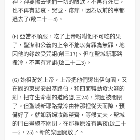
神。神要擦去他們一切的眼涙，不再有死亡，
也不再有悲哀、哭號、疼痛，因為以前的事都
過去了(啟二十一4)。
(F) 亞當不順服，吃了上帝吩咐他不可吃的果
子，聖潔和公義的上帝不能以有罪為無罪，地
因他的缘故受咒詛(創三17)。但在聖城新耶路
撒冷，不再有咒詛(啟二十二3)。
(G) 始祖背逆上帝，上帝把他們逐出伊甸園，又
在園的東邊安設基路伯，和四面轉動發火燄的
劍，把守生命樹的道路(創三24)，樂園被關閉
了。但聖城新耶路撒冷由神那裡從天而降，預
備好了，就如新婦妝飾整齊，等候丈夫。聖城
的門白晝總不關閉，在那裡原沒有黑夜(啟二十
一2，25)。新的樂園開放了。