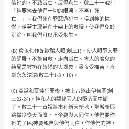
信祂的，不致滅亡，反得永生。啟二十一4說：
「神要擦去他們一切的眼淚，不再有死
亡…」。我們死在罪惡過犯中，得到神的憐
憫，藉著主耶穌在十架上的救贖，使我們免於
沉淪，叫我們可以承受永生。
(B) 魔鬼化作蛇欺騙人類(創三1)，使人類墮入罪
的網羅，不能自救，走向滅亡。害人的魔鬼的
结局是被扔在硫磺的火湖裏，晝夜受痛苦，直
到永永遠遠(啟二十1-3，10)。
(C) 亞當和夏娃犯罪後，被上帝逐出伊甸園(創
三22-24)。神和人的關係因人的墮落而中斷
了。啟二十一章說將來有新天新地，聖城新耶
路撒冷從天而降，上帝要與人同住，他們要作
祂的子民;神要親自與他們同住，作他們的神，