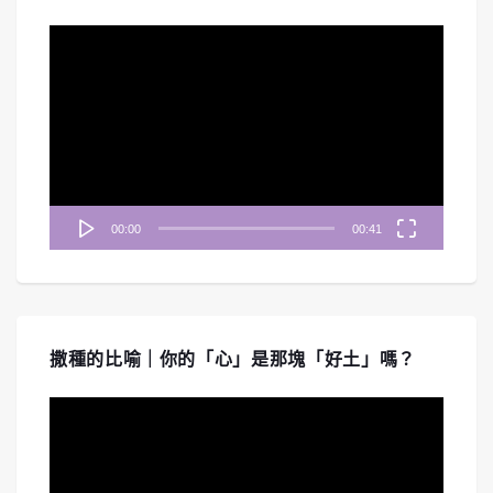
視
訊
播
放
器
00:00
00:41
撒種的比喻｜你的「心」是那塊「好土」嗎？
視
訊
播
放