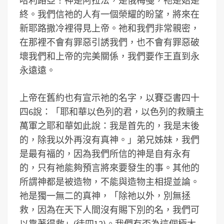
哈利路亞！神是阿拉法，是俄梅戞，祂是始是
終。我們信祂的人有一個榮耀的盼望，將來在
新耶路撒冷裡得見上帝。祂和我們非常親密，
在那裡不會有罪惡引誘我們，也不會有罪惡破
壞我們和上帝的完美關係，我們要作王直到永
永遠遠。
上帝在舊約也有宣示祂的名字，以賽亞書四十
四6說：「耶和華以色列的君，以色列的救贖主
萬軍之耶和華如此說：我是首先的，我是末後
的，除我以外再沒有真神。」弟兄姊妹，我們
是最有福的，因為我們所信的神是自有永有
的，只有祂能夠預言將來要發生的事。其他的
所謂神都是被造物，不能與造物主相提並論。
祂是獨一無二的真神，「除祂以外，別無拯
救，因為在天下人間沒有賜下別的名，我們可
以靠著得救」(徒四12)。我們有否為這個極大