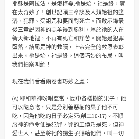
耶穌是阿拉法，是俄梅戞;祂是始，祂是終，實
在太奇妙了！創世記頭三章談及人類始祖的墮
落、犯罪、受詛咒和要面對死亡。而啟示錄最
後三章説因神的羔羊得到勝利，屬於祂的人在
新天新地裡，不再有死亡和痛苦。開始是犯罪
墮落，結尾是神的救贖，上帝完全的救恩表彰
出來。祂是始，祂是終。這個巧妙的布局，叫
我們拍案叫絕！
現在我們看看兩卷書巧妙之處：
(A) 耶和華神吩咐亞當，園中各樣樹的果子，他
可以隨意吃，只是分別善惡樹的果子他不可
吃，因為他吃的日子必定死(創二16-17)。不順
服神的命令便是犯罪，罪的工價乃是死，但神
愛世人，甚至將祂的獨生子賜給他們，叫一切