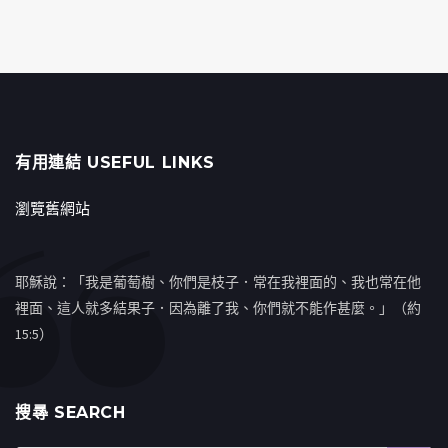
有用連結 USEFUL LINKS
瀏覽舊網站
耶穌說：「我是葡萄樹、你們是枝子．常在我裡面的、我也常在他
裡面、這人就多結果子．因為離了我、你們就不能作甚麼。」（約
15:5）
搜㝷 SEARCH