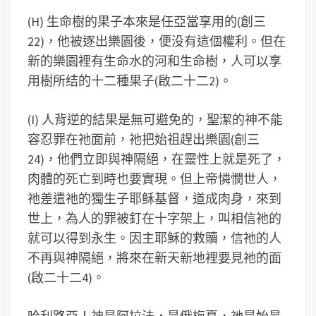
(H) 生命樹的果子本來是任亞當享用的(創三
22)，他被逐出樂園後，便没有這個權利。但在
新的樂園裡有生命水的河和生命樹，人可以享
用樹所结的十二種果子(啟二十二2)。
(I) 人背逆的結果是無可避免的，聖潔的神不能
容忍罪在祂面前，祂把始祖趕出樂園(創三
24)，他們立即與神隔絕，在靈性上就是死了，
肉體的死亡到時也要實現。但上帝憐憫世人，
祂差遣祂的獨生子耶稣基督，道成肉身，來到
世上，為人的罪被釘在十字架上，叫相信祂的
就可以得到永生。因主耶穌的救贖，信祂的人
不再與神隔絕，將來在新天新地裡要見祂的面
(啟二十二4)。