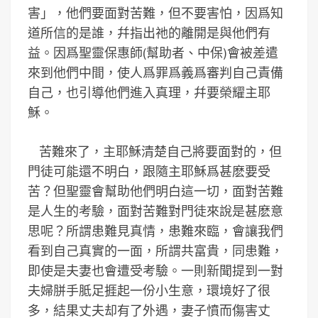
害」，他們要面對苦難，但不要害怕，因爲知
道所信的是誰，幷指出祂的離開是與他們有
益。因爲聖靈保惠師(幫助者、中保)會被差遣
來到他們中間，使人爲罪爲義爲審判自己責備
自己，也引導他們進入真理，幷要榮耀主耶
穌。
苦難來了，主耶穌清楚自己將要面對的，但
門徒可能還不明白，跟隨主耶穌爲甚麽要受
苦？但聖靈會幫助他們明白這一切，面對苦難
是人生的考驗，面對苦難對門徒來說是甚麽意
思呢？所謂患難見真情，患難來臨，會讓我們
看到自己真實的一面，所謂共富貴，同患難，
即使是夫妻也會遭受考驗。一則新聞提到一對
夫婦胼手胝足捱起一份小生意，環境好了很
多，結果丈夫却有了外遇，妻子憤而傷害丈