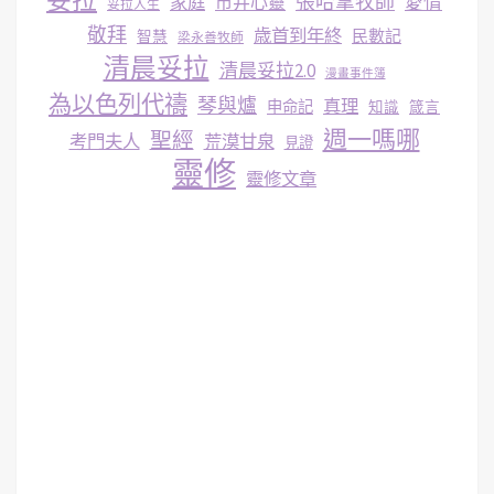
妥拉
張哈拿牧師
家庭
市井心靈
愛情
妥拉人生
敬拜
歳首到年終
民數記
智慧
梁永善牧師
清晨妥拉
清晨妥拉2.0
漫畫事件簿
為以色列代禱
琴與爐
真理
申命記
知識
箴言
週一嗎哪
聖經
考門夫人
荒漠甘泉
見證
靈修
靈修文章