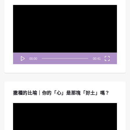
視
訊
播
放
器
00:00
00:41
撒種的比喻｜你的「心」是那塊「好土」嗎？
視
訊
播
放