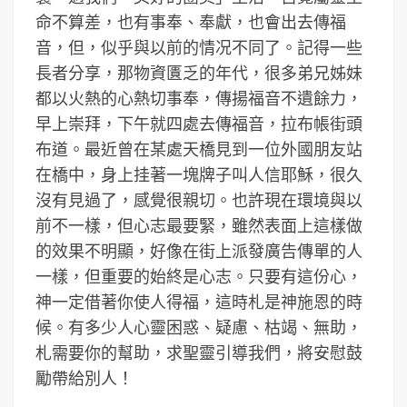
命不算差，也有事奉、奉獻，也會出去傳福
音，但，似乎與以前的情况不同了。記得一些
長者分享，那物資匱乏的年代，很多弟兄姊妹
都以火熱的心熱切事奉，傳揚福音不遺餘力，
早上崇拜，下午就四處去傳福音，拉布帳街頭
布道。最近曾在某處天橋見到一位外國朋友站
在橋中，身上挂著一塊牌子叫人信耶穌，很久
沒有見過了，感覺很親切。也許現在環境與以
前不一樣，但心志最要緊，雖然表面上這樣做
的效果不明顯，好像在街上派發廣告傳單的人
一樣，但重要的始終是心志。只要有這份心，
神一定借著你使人得福，這時札是神施恩的時
候。有多少人心靈困惑、疑慮、枯竭、無助，
札需要你的幫助，求聖靈引導我們，將安慰鼓
勵帶給別人！