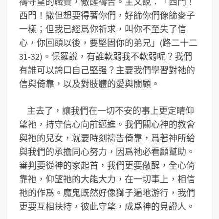
禱守望的職責，儆醒禱告。主又說：「西門！
西門！撒但想要得著你們，好篩你們像篩麥子
一樣；但我已經爲你祈求，叫你不至失了信
心，你回頭以後，要堅固你的弟兄」(路二十二
31-32)。保羅說，有誰軟弱我不軟弱呢？我們
有誰可以誇口自己堅强？主要我們學習對祂的
信與倚靠，以及對肢體的愛與關顧。
主去了，讓我們在一切不安的事上更定睛仰
望祂，持守信心向前邁進。我們關心神的教會
與祂的兒女，就要時刻禱告倚靠，爲著神所給
與我們的承擔同心努力，因爲祂必看顧幫助。
審判要從神的家起首，我們更要儆醒，全心倚
靠祂，仰望祂的大能大力，在一切事上，相信
祂的作爲。魔鬼既然好像獅子遍地游行，我們
更要互相扶持，彼此守望，成爲神的見證人。