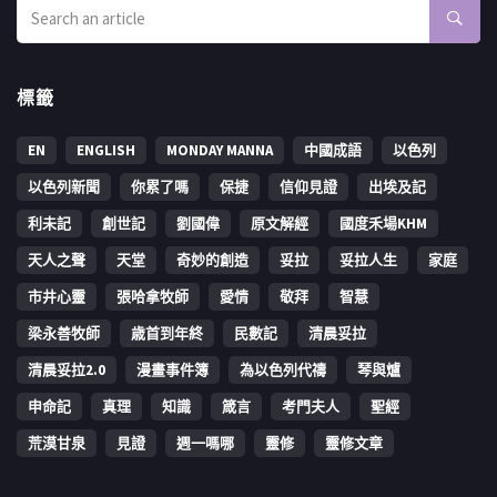
標籤
EN
ENGLISH
MONDAY MANNA
中國成語
以色列
以色列新聞
你累了嗎
保捷
信仰見證
出埃及記
利未記
創世記
劉國偉
原文解經
國度禾場KHM
天人之聲
天堂
奇妙的創造
妥拉
妥拉人生
家庭
市井心靈
張哈拿牧師
愛情
敬拜
智慧
梁永善牧師
歳首到年終
民數記
清晨妥拉
清晨妥拉2.0
漫畫事件簿
為以色列代禱
琴與爐
申命記
真理
知識
箴言
考門夫人
聖經
荒漠甘泉
見證
週一嗎哪
靈修
靈修文章