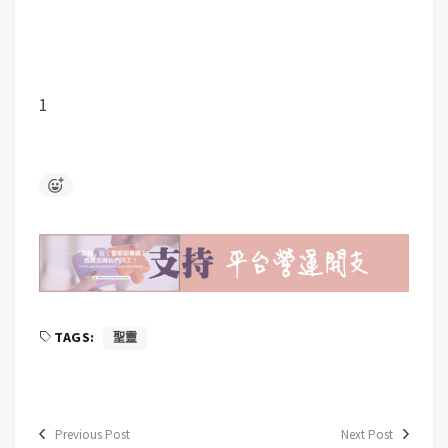
1
TAGS:
聖靈
Previous Post
Next Post