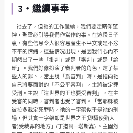
3‧繼續事奉
祂去了，但祂的工作繼續，我們要定睛仰望
神，聖靈必引導我們作當作的事。在這段日子
裏，有些信息令人很容易産生不平安或是不忿
不平的情緒，這些情况出現，是因我們心內不
期然出了一些「批判」或是「審判」或是「論
斷」。我們好像扮演了審判者的角色，定了某
些人的罪。，當主說「爲審判」時，是指向祂
自己將要面對的「不公平審判」，主將被定罪
受刑。主說「這世界的王也要受審判」，在主
受審的同時，審判者也受了審判。「當耶穌被
彼拉多裁定死罪時，祂的十字架似乎是祂的刑
場，但其實十字架却是世界之王(即驅使猶大
者)受裁罪的地方」(丁道爾—塔斯嘉) 。主固然