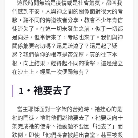
這段時間無論是疫情或是社會氣氛，都叫我
們感到不安，人與神之間的關係面對很大的考
驗，聽不同的傳道牧者分享，教會不少年青信
徒流失了。在這一切未發生之前，似乎一切都
是向好，但事情來了，考驗也來了。我們與神
關係能更密切嗎？還是疏遠了？還是起了疑
惑？我們信仰的根基是否深厚，真的往下本
根，向上結果，經得起不同的衝擊，還是建立
在沙土上，經風一吹便歸無有？
1‧祂要去了
當主耶穌面對十字架的苦難時，祂挂心的是
祂的門徒，祂對他們說祂要去了，祂要走向十
架完成祂的使命。祂勸勉不要因「祂去了」而
跌倒，即使「他們將會被趕出會堂，甚至被殺