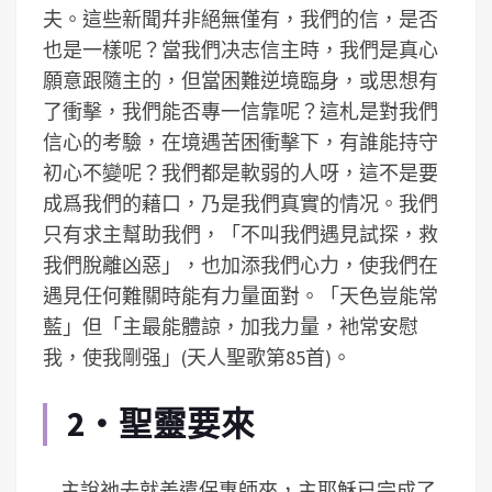
夫。這些新聞幷非絕無僅有，我們的信，是否
也是一樣呢？當我們决志信主時，我們是真心
願意跟隨主的，但當困難逆境臨身，或思想有
了衝擊，我們能否專一信靠呢？這札是對我們
信心的考驗，在境遇苦困衝擊下，有誰能持守
初心不變呢？我們都是軟弱的人呀，這不是要
成爲我們的藉口，乃是我們真實的情况。我們
只有求主幫助我們，「不叫我們遇見試探，救
我們脫離凶惡」，也加添我們心力，使我們在
遇見任何難關時能有力量面對。「天色豈能常
藍」但「主最能體諒，加我力量，衪常安慰
我，使我剛强」(天人聖歌第85首)。
2‧聖靈要來
主說祂去就差遣保惠師來，主耶穌已完成了