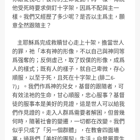
他受死時要求倒釘十字架，因爲不配與主一
樣。我們又經歷了多少呢？是否以主爲主，願
意全然跟隨主？
主耶穌爲完成救贖甘心走上十架，擔當世人
的罪，祂「本有神的形像，不以自己與神同等
爲强奪的；反倒虛己，取了奴僕的形像，成爲
人的樣式；既有人的樣子，就自己卑微，存心
順服，以至于死，且死在十字架上 (腓二6-
7)」。我們作爲神的兒女，基督的跟隨者，可
有效法祂的生命，甘心順服，忠心服事？基督
徒的服事本是美好的見證，這是世人可以給我
們作見證的。走入人群爲需要者解困，但曾幾
何時，隨著社會的變遷，一切都在改變。我們
似乎只成了「另一個群體」，在教會四面墻
裏，過我們「美好的團契」生活。自覺屬靈生