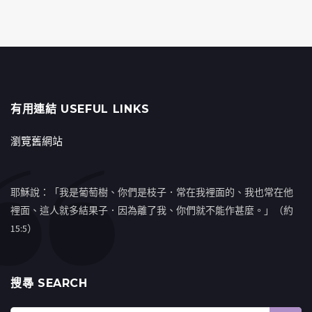
有用連結 USEFUL LINKS
瀏覽舊網站
耶穌說：「我是葡萄樹、你們是枝子．常在我裡面的、我也常在他
裡面、這人就多結果子．因為離了我、你們就不能作甚麼。」（約
15:5）
搜㝷 SEARCH