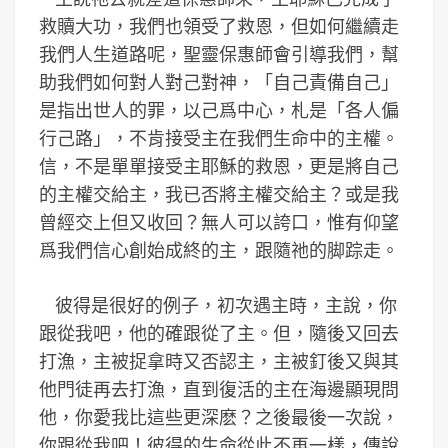
救贖大功，我們也領受了救恩，但如何繼續走
我們人生道路呢，聖靈保惠師會引導我們，幫
助我們如何對人對己對神，「自己責備自己」
是指出世人的罪，以己爲中心，札是「各人偏
行己路」，不肯接受主在我們生命中的主權。
信，不是單單接受主耶穌的救恩，更是將自己
的主權交給主，我已否將主權交給主？或是我
曾經交上但又收回？無人可以誇口，惟有仰望
爲我們信心創始成終的主，跟隨祂的脚踪走。
彼得是很好的例子，初次遇主時，主說，你
跟從我吧，他的確跟從了主。但，隨後又回去
打漁，主被捉拿時又否認主，主被釘後又與其
他門徒再去打漁，直到復活的主在海邊顯現問
他，你愛我比這些更深麽？之後最後一次說，
你跟從我吧！彼得的生命從此不再一樣，傳說