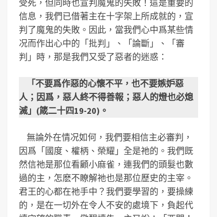
受死，但同時也宣判魔鬼的失敗！這是重要的
信息，我們已借著主在十字架上所成就的，宣
判了魔鬼的失敗。因此，當我們心中爲某些情
况而作出心中的「批判」、「論斷」、「審
判」時，那是我們又受了惡者的迷惑：
「不要爲作惡的心懷不平，也不要嫉妒惡
人；因爲，惡人終不得善報；惡人的燈也必熄
滅」(箴二十四19-20)。
無論外在情况如何，我們要相信主必審判，
因爲「國度、權柄、榮耀」全是祂的。我們既
然信祂是那位看顧小麻雀，連我們的頭髮也數
過的主，怎麽不瞭解祂也是那位歷史的主宰。
君王的心都在祂手中？我們要學習的，要操練
的，是在一切外在令人不安的處境下，負起代