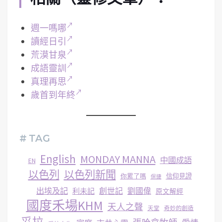
週一嗎哪
讀經日引
荒漠甘泉
成語靈訓
真理再思
歲首到年終
# TAG
English
MONDAY MANNA
中國成語
EN
以色列
以色列新聞
你累了嗎
信仰見證
保捷
出埃及記
創世記
劉國偉
利未記
原文解經
國度禾場KHM
天人之聲
天堂
奇妙的創造