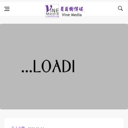
Skip to content
Vine Media
葡萄樹傳媒