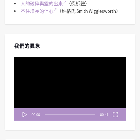
人的破碎與靈的出來
（倪柝聲）
不住增長的信心
（維格氏 Smith Wigglesworth）
我們的異象
視
訊
播
放
器
00:00
00:41