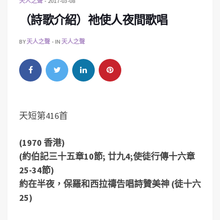
天人之聲
2017-03-08
（詩歌介紹）祂使人夜間歌唱
BY
天人之聲
IN
天人之聲
天短第416首
(1970 香港)
(約伯記三十五章10節; 廿九4;使徒行傳十六章
25-34節)
約在半夜，保羅和西拉禱告唱詩贊美神 (徒十六
25)