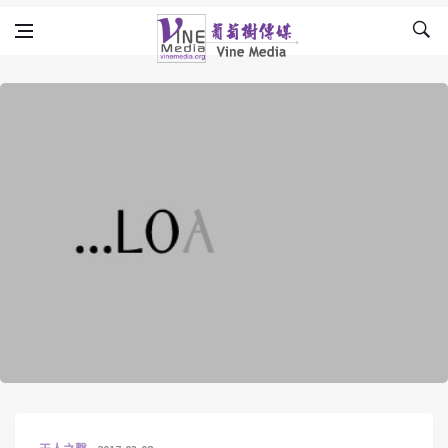
Skip to content
Vine Media
葡萄樹傳媒