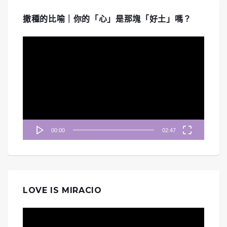
撒種的比喻｜你的「心」是那塊「好土」嗎？
視
訊
播
放
器
00:00
02:47
LOVE IS MIRACIO
視
訊