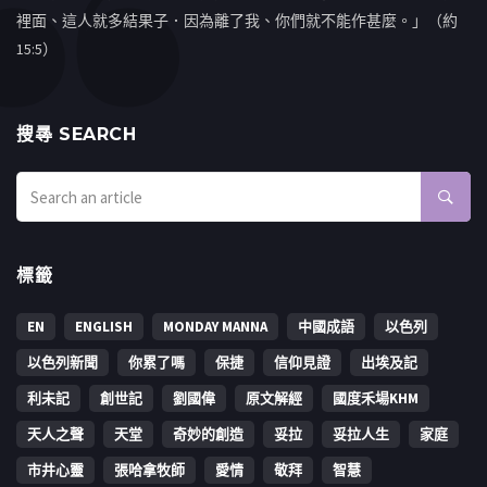
裡面、這人就多結果子．因為離了我、你們就不能作甚麼。」（約
15:5）
搜㝷 SEARCH
標籤
EN
ENGLISH
MONDAY MANNA
中國成語
以色列
以色列新聞
你累了嗎
保捷
信仰見證
出埃及記
利未記
創世記
劉國偉
原文解經
國度禾場KHM
天人之聲
天堂
奇妙的創造
妥拉
妥拉人生
家庭
市井心靈
張哈拿牧師
愛情
敬拜
智慧