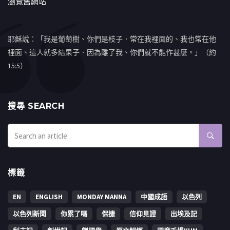
瀏覽舊網站
耶穌說：「我是葡萄樹、你們是枝子．常在我裡面的、我也常在他
裡面、這人就多結果子．因為離了我、你們就不能作甚麼。」（約
15:5）
搜㝷 SEARCH
標籤
EN
ENGLISH
MONDAY MANNA
中國成語
以色列
以色列新聞
你累了嗎
保捷
信仰見證
出埃及記