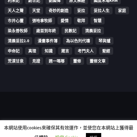
利未記
創世記
劉國偉
原文解經
國度禾場KHM
天人之聲
天堂
奇妙的創造
妥拉
妥拉人生
家庭
市井心靈
張哈拿牧師
愛情
敬拜
智慧
梁永善牧師
歳首到年終
民數記
清晨妥拉
清晨妥拉2.0
漫畫事件簿
為以色列代禱
琴與爐
申命記
真理
知識
箴言
考門夫人
聖經
荒漠甘泉
見證
週一嗎哪
靈修
靈修文章
Copyright © 2006-2026 The Vine Media Organization Limited. All
本網站使用cookies來確保其有效運作，並使您在本網站上獲得最
rights reserved.