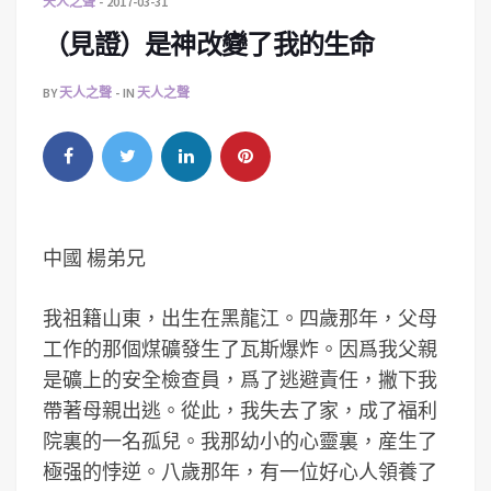
天人之聲
2017-03-31
（見證）是神改變了我的生命
BY
天人之聲
IN
天人之聲
中國 楊弟兄
我祖籍山東，出生在黑龍江。四歲那年，父母
工作的那個煤礦發生了瓦斯爆炸。因爲我父親
是礦上的安全檢查員，爲了逃避責任，撇下我
帶著母親出逃。從此，我失去了家，成了福利
院裏的一名孤兒。我那幼小的心靈裏，産生了
極强的悖逆。八歲那年，有一位好心人領養了