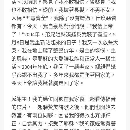
活。以前的同夥見了我不敢相信，警察見了我
也不敢相信。從前，我披著長髮，不男不女，
人稱 “五毒齊全”，我除了沒有嫖過，什麽惡習
都有。今天，我自豪地對他們說：”我信上帝
了！”2004年，弟兄姐妹凑錢爲我裝了義肢。5
月8日是我重新站起來的日子！我又一次放聲大
哭。我在地上爬了整整17年，是主的憐憫、主
的恩典，是耶穌的大愛讓我能和正常人一樣生
活。2004年年底，我回了一趟老家。鄉親們幾
乎都認不出我了。多年來我都是爬著回家的，
今天上帝讓我挺著胸走回了家。
感謝主！我的幾位同夥在我家裏一起看傳福音
的碟片，一起聽贊美詩歌之後，他們也開始去
教堂。有兩位同夥，因著我的得救也弃邪歸
正，自食其力，接受了耶穌。我的家經常有警