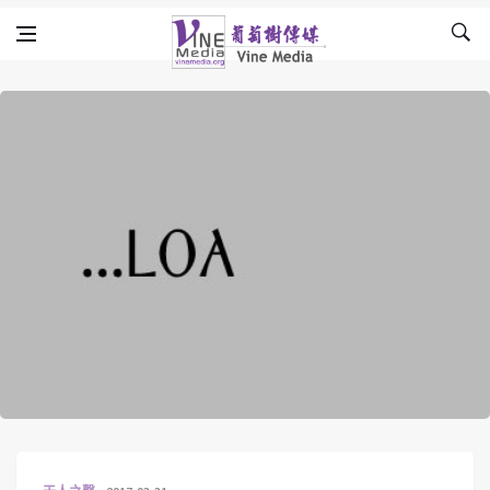
Skip to content
Vine Media
葡萄樹傳媒