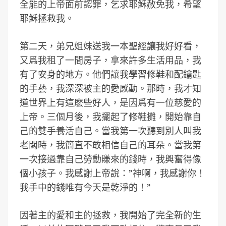
全能的上帝面前認罪，乞求耶穌赦免我，希望
耶穌拯救我。
第二天，弟兄姐妹送我一本聖經讓我好好看，
又爲我租了一間房子，拿來許多生活用品，我
有了安身的地方。他們讓我學習修鞋和配鑰匙
的手藝，我深深被主的愛感動。那時，我才知
道世界上有這麽些好人，是因爲有一位慈愛的
上帝。三個月後，我擺起了修鞋攤，開始靠自
己的雙手養活自己。當我第一次聽到別人叫我
老闆時，我簡直不敢相信自己的耳朵。當我第
一次接過靠自己勞動賺來的錢時，我興奮得像
個小孩子。我感謝上帝說：”神啊，我感謝你！
我手中的錢唯有今天是乾淨的！”
因著主的愛和主的拯救，我開始了完全新的生