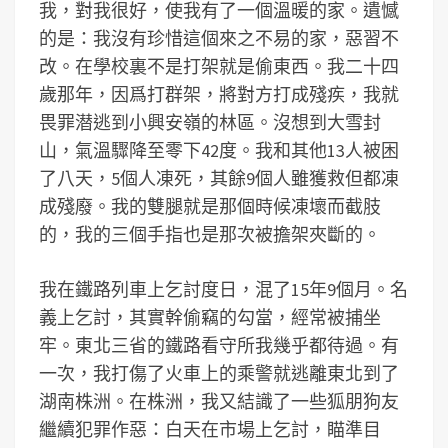
我，對我很好，使我有了一個溫暖的家。遺憾
的是：我沒有珍惜這個來之不易的家，惡習不
改。在學校裏不是打架就是偷東西。我二十四
歲那年，因爲打群架，將對方打成殘疾，我就
畏罪潜逃到小興安嶺的林區。沒想到大雪封
山，氣溫驟降至零下42度。我和其他13人被困
了八天，5個人凍死，其餘9個人雖獲救但都凍
成殘廢。我的雙腿就是那個時候凍壞而截肢
的，我的三個手指也是那次被擔架夾斷的。
我在鐵路列車上乞討度日，混了15年9個月。名
義上乞討，其實幹偷竊的勾當，經常被捕坐
牢。東北三省的鐵路看守所我幾乎都待過。有
一次，我打傷了火車上的乘警就逃離東北到了
湖南株洲。在株洲，我又結識了一些狐朋狗友
繼續犯罪作惡：白天在市場上乞討，瞄準目