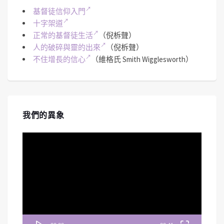
基督徒信仰入門
十字架道
正常的基督徒生活
（倪柝聲）
人的破碎與靈的出來
（倪柝聲）
不住增長的信心
（維格氏 Smith Wigglesworth）
我們的異象
視
訊
播
放
器