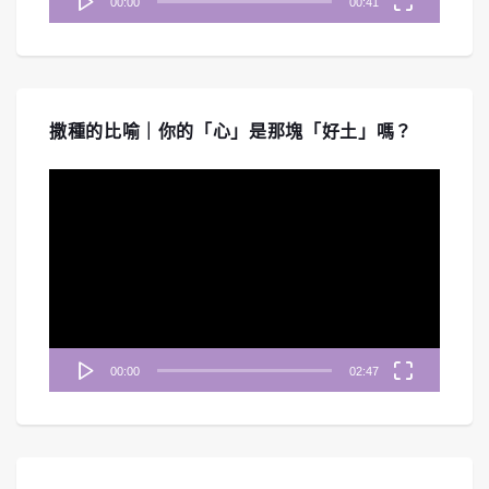
00:00
00:41
撒種的比喻｜你的「心」是那塊「好土」嗎？
視
訊
播
放
器
00:00
02:47