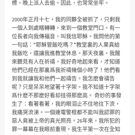
標，晚上派人去偷。因此，也常常坐牢。
2000年正月十七，我的同夥全被抓了，只剩我
一個人到處瞎轉轉，來到一個教堂門口。有一
位長者向我傳福音，叫我信耶穌。我問他的第
一句話：”耶穌管飯吃嗎？”教堂裏的人果真給
我飯吃，還讓我進教堂休息。那天夜裏，我醒
來聽見有人在祈禱，我好奇地起來看，才知道
他們已經在那裏爲我祈禱幾個小時了！他們看
到我就讓我和他們一起禱告。我怎麽會禱告
呢？只是呆呆地望著十字架。我不知道十字架
爲什麽不那麽好看却挂得那麽高。 奇妙的事發
生了：看著看著，我的眼泪止不住地往下流，
我痛哭流涕。一個連電警棍都不能叫我認罪的
惡人竟被上帝的真光照亮。26年來，我所犯的
罪一幕幕在我眼前重現。我生平第一次在全知