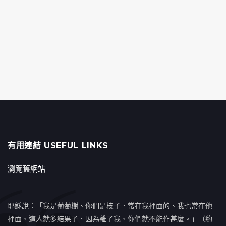
有用連結 USEFUL LINKS
瀏覽舊網站
耶穌說：「我是葡萄樹、你們是枝子．常在我裡面的、我也常在他
裡面、這人就多結果子．因為離了我、你們就不能作甚麼。」（約