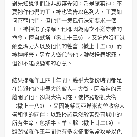
對先知說他們並非厭棄先知，乃是厭棄神，不
要祂作他們的王，神也警告以色列人，王要如
何管轄他們。但他們一意孤行決定要求一個
王，神揀選了掃羅，他卻因為兩次不遵守神的
命令，擅自獻祭（撒上十三9），又違命沒有滅
絕亞瑪力人以及他們的牲畜（撒上十五14）而
被神唾棄，另立大衛代替他。雖然掃羅認罪，
但卻不能改變神的心意。
結果掃羅作王四十年間，幾乎大部份時間都是
在追殺他心中最大的敵人─ 大衛。因為神的靈
離開了他，卻與大衛同在，使掃羅怒視大衛
（撒上十八9），又因為祭司亞希米勒曾收容大
衛和他的同伴，以致掃羅竟然殺害祭司城中的
所有生命，包括牛、羊、驢（撒上廿二19）。
雖然掃羅作王年間也有多次征服常常攻擊以色