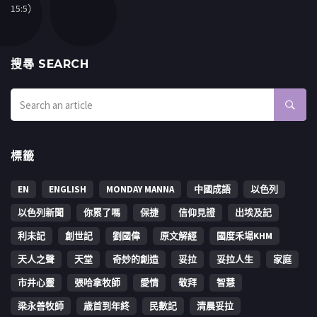
15:5）
搜㝷 SEARCH
標籤
EN
ENGLISH
MONDAY MANNA
中國成語
以色列
以色列新聞
你累了嗎
保捷
信仰見證
出埃及記
利未記
創世記
劉國偉
原文解經
國度禾場KHM
天人之聲
天堂
奇妙的創造
妥拉
妥拉人生
家庭
市井心靈
張哈拿牧師
愛情
敬拜
智慧
梁永善牧師
歳首到年終
民數記
清晨妥拉