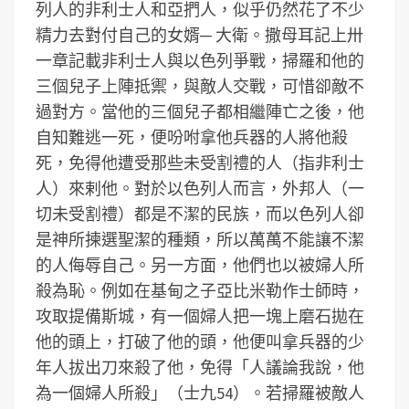
列人的非利士人和亞捫人，似乎仍然花了不少
精力去對付自己的女婿─ 大衛。撒母耳記上卅
一章記載非利士人與以色列爭戰，掃羅和他的
三個兒子上陣抵禦，與敵人交戰，可惜卻敵不
過對方。當他的三個兒子都相繼陣亡之後，他
自知難逃一死，便吩咐拿他兵器的人將他殺
死，免得他遭受那些未受割禮的人（指非利士
人）來剌他。對於以色列人而言，外邦人（一
切未受割禮）都是不潔的民族，而以色列人卻
是神所揀選聖潔的種類，所以萬萬不能讓不潔
的人侮辱自己。另一方面，他們也以被婦人所
殺為恥。例如在基甸之子亞比米勒作士師時，
攻取提備斯城，有一個婦人把一塊上磨石拋在
他的頭上，打破了他的頭，他便叫拿兵器的少
年人拔出刀來殺了他，免得「人議論我說，他
為一個婦人所殺」（士九54）。若掃羅被敵人