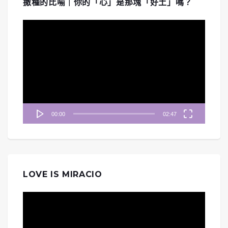
撒種的比喻｜你的「心」是那塊「好土」嗎？
視
訊
播
放
器
00:00
02:47
LOVE IS MIRACIO
視
訊
播