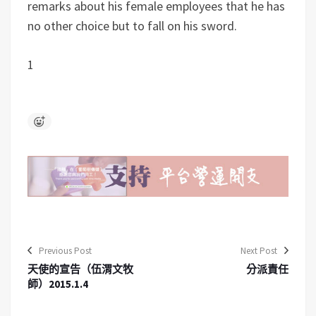
remarks about his female employees that he has
no other choice but to fall on his sword.
1
Previous Post
Next Post
天使的宣告（伍渭文牧
分派責任
師）2015.1.4