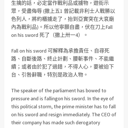
生擒的話，必定當作戰利品或擄物，遊街示
眾，受盡侮辱 (撒上五1 曾記載非利士人戰勝以
色列人，將約櫃擄走了，抬到亞實突在大袞廟
內為戰利品)。所以他寧願自盡，伏在刀上Fall
on his sword 死了（撒上卅一4）。
Fall on his sword 可解釋為承擔責任、自尋死
路、自斷後路、終止計劃、腰斬事件、不能繼
續；或者由於犯了過錯，不得人心，要被迫下
台、引咎辭職，特別是政治人物。
The speaker of the parliament has bowed to
pressure and is fallingon his sword.
In the eye of
this political storm, the prime minister has to fall
on his sword and resign immediately.
The CEO of
their company has made such derogatory