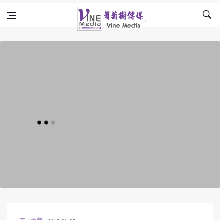
Skip to content
Vine Media
葡萄樹傳媒