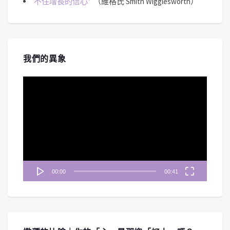
不住增長的信心
（維格氏 Smith Wigglesworth）
我們的異象
視
訊
播
放
器
00:00
00:41