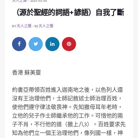
天人之聲
2015-01-05
（源於聖經的詞語+諺語）自我了斷
BY
天人之聲
IN
天人之聲
香港 蘇美靈
約書亞帶領百姓進入迦南地之後，以色列人還
沒有王治理他們，士師記敘述士師治理百姓，
使他們遵守律法敬畏神。先知撒母耳年老時，
立他的兒子作士師繼承他的工作。可惜他的兩
子不肖，不行他的道（撒上八3）。百姓要求先
知為他們立一個王治理他們，像列國一樣，神