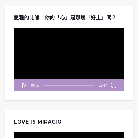
撒種的比喻｜你的「心」是那塊「好土」嗎？
視
訊
播
放
器
00:00
02:47
LOVE IS MIRACIO
視