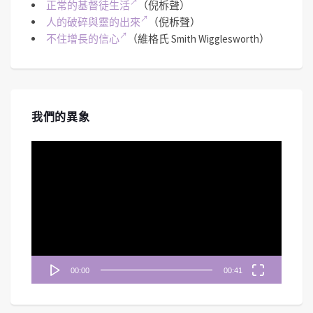
正常的基督徒生活
（倪柝聲）
人的破碎與靈的出來
（倪柝聲）
不住增長的信心
（維格氏 Smith Wigglesworth）
我們的異象
視
訊
播
放
器
00:00
00:41