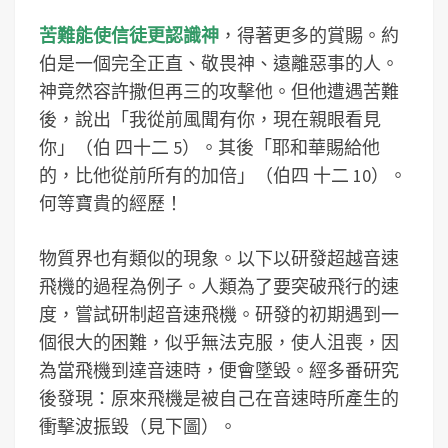
苦難能使信徒更認識神
，得著更多的賞賜。約
伯是一個完全正直、敬畏神、遠離惡事的人。
神竟然容許撒但再三的攻擊他。但他遭遇苦難
後，說出「我從前風聞有你，現在親眼看見
你」（伯 四十二 5）。其後「耶和華賜給他
的，比他從前所有的加倍」（伯四 十二 10）。
何等寶貴的經歷！
物質界也有類似的現象。以下以研發超越音速
飛機的過程為例子。人類為了要突破飛行的速
度，嘗試研制超音速飛機。研發的初期遇到一
個很大的困難，似乎無法克服，使人沮喪，因
為當飛機到達音速時，便會墜毀。經多番研究
後發現：原來飛機是被自己在音速時所產生的
衝擊波振毀（見下圖）。