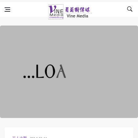
Skip to content
Vine Media
葡萄樹傳媒