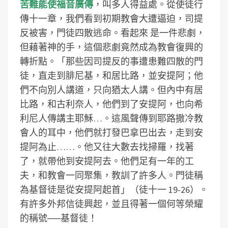
苦難能使福音廣傳
，叫多人得益處。從使徒行
傳十一章，我們看到初期教會大遭逼迫，司提
反被害，門徒四散逃命。看起來 是一件悲劇，
但藉著神的手，這個悲劇竟然成為教會復興的
轉折點。「那些因司提反的事遭患難四散的門
徒，直走到腓尼基，和居比路，並安提阿；他
們不向別人講道，只向猶太人講。但內中有居
比路，和古利奈人，他們到了安提阿，也向希
利尼人傳講主耶穌…。這風聲傳到耶路撒冷教
會人的耳中，他們就打發巴拿巴出去，走到安
提阿為止……。他又往大數去找掃羅，找著
了，就帶他到安提阿去。他們足有一年的工
夫，和教會一同聚集，教訓了許多人。門徒稱
為基督徒是從安提阿起首」（徒十一 19-26）。
有許多外邦信徒興起，並且得著一個何等榮耀
的稱號──基督徒！