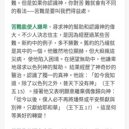
難。但是如果你認識神，你對苦 難就會有不同
的看法──苦難是要叫我們得益處。
苦難能使人謙卑
、尋求神的幫助和認識神的偉
大。不少人決志信主，是因為經歷過某些苦
難。新約中的例子，多不勝數。舊約的乃縵就
是其中的一個。他雖然地位顯赫，但大痲瘋這
災病， 使他陷入困境。在絕望無助中，他謙卑
地尋求以色列神的幫助。 結果經歷了神奇妙的
醫治，認識了獨一的真神。他說：「如今我知
道，除了以色列之外，普天下没有神」（王下
五 15）。接著他又表明願意離棄偶像歸向神：
「從今以後，僕人必不再將燔祭或平安祭獻與
別神，只獻給耶和華」（王下五 17）。這是何
等美好的轉變！