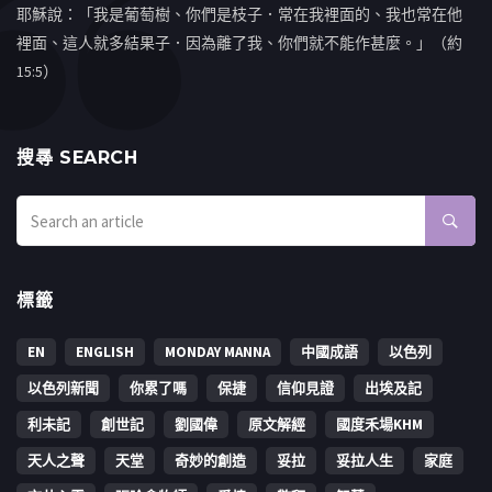
耶穌說：「我是葡萄樹、你們是枝子．常在我裡面的、我也常在他
裡面、這人就多結果子．因為離了我、你們就不能作甚麼。」（約
15:5）
搜㝷 SEARCH
標籤
EN
ENGLISH
MONDAY MANNA
中國成語
以色列
以色列新聞
你累了嗎
保捷
信仰見證
出埃及記
利未記
創世記
劉國偉
原文解經
國度禾場KHM
天人之聲
天堂
奇妙的創造
妥拉
妥拉人生
家庭