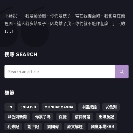
耶穌說：「我是葡萄樹、你們是枝子．常在我裡面的、我也常在他
裡面、這人就多結果子．因為離了我、你們就不能作甚麼。」（約
15:5）
搜㝷 SEARCH
標籤
EN
ENGLISH
MONDAY MANNA
中國成語
以色列
以色列新聞
你累了嗎
保捷
信仰見證
出埃及記
利未記
創世記
劉國偉
原文解經
國度禾場KHM