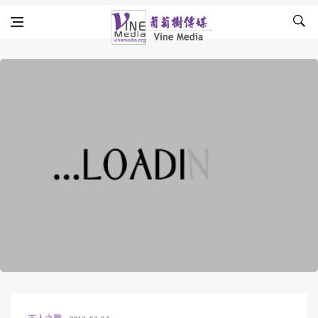
Skip to content
Vine Media
葡萄樹傳媒