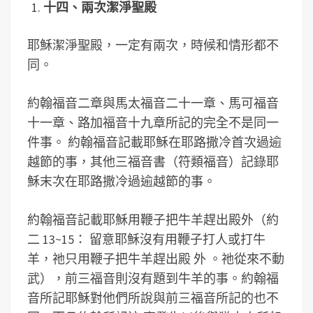
十四、兩次潔淨聖殿
耶穌潔淨聖殿，一定有兩次，時候和情形都不
同。
約翰福音二章與馬太福音二十一章、馬可福音
十一章、路加福音十九章所記的完全不是同一
件事。 約翰福音記載耶穌在耶路撒冷首次過逾
越節的事，其他三福音書（符類福音）記錄耶
穌末次在耶路撒冷過逾越節的事。
約翰福音記載耶穌用鞭子把牛羊趕出殿外（約
二 13~15： 留意耶穌沒有用鞭子打人或打牛
羊，祂只用鞭子把牛羊趕出殿 外 。祂從來不動
武），前三福音則沒有題到牛羊的事。約翰福
音所記耶穌對他們所說與前三福音所記的也不