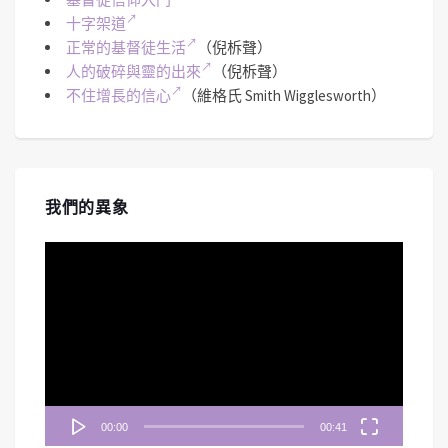
十字架道
正常的基督徒生活
（倪柝聲）
人的破碎與靈的出來
（倪柝聲）
不住增長的信心
（維格氏 Smith Wigglesworth）
我們的異象
視
訊
播
放
器
00:00
00:41