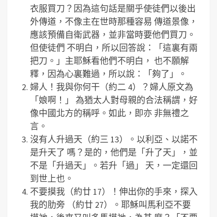
衣服買刀？因為這句話是關乎使徒們以後出
外傳道，不像主在世時那種容易 傳道景像，
應該預備自衛武器，並非當時要他們買刀。
但使徒們 不明白，所以回答說：「這裏有兩
把刀。」主耶穌看他們不明白， 也不願解
釋，因為心裏難過，所以說：「夠了」。
婦人！我與你何干（約二 4）？婦人原文為
「娘啊！」 為猶太人對母親的合法稱謂，好
像中國北方的稱呼。如此，即亦 非無禮之
言。
沒有人升過天（約三 13）。以利亞、以諾不
是升天了 嗎？是的，他們是「升了天」，並
不是「升過天」。若升「過」 天，一定還回
到世上也。
不要摸我（約廿 17）！伸出你的手來，探入
我的肋旁 （約廿 27）。耶穌叫馬利亞不要