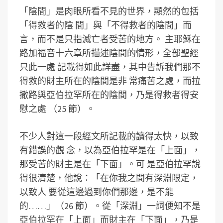
「陰間」是肉眼所看不見的世界，顯然的包括
「得救者的陰 間」與「不得救者的陰間」而
言，而不是只指滅亡者受苦的地方。 主耶穌在
路加福音十六章所描述陰間的情形，全部聖經
只此一處 記載得如此詳盡，其中告訴我們那不
得救的財主所在的陰間是非 常痛苦之處，而拉
撒路與亞伯拉罕所在的陰間，乃是得救者得安
慰之處 （25 節）。
不少人對這一段經文所記載的讀得太快，以致
有錯誤的觀 念，以為亞伯拉罕是在「上面」，
那受苦的財主是在「下面」。可 是亞伯拉罕說
得很清楚，他說：「在你我之間有深淵限定，
以致人 要從這邊過到你們那邊，是不能
的……」（26 節）。從「深淵」一詞便知不是
亞伯拉罕在「上面」而財主在「下面」，乃是