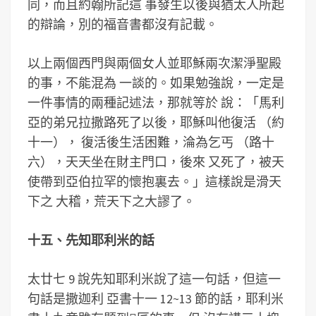
同，而且約翰所記這 事發生以後與猶太人所起
的辯論，別的福音書都沒有記載。
以上兩個西門與兩個女人並耶穌兩次潔淨聖殿
的事，不能混為 一談的。如果勉強說，一定是
一件事情的兩種記述法，那就等於 說：「馬利
亞的弟兄拉撒路死了以後，耶穌叫他復活 （約
十一）， 復活後生活困難，淪為乞丐 （路十
六），天天坐在財主門口，後來 又死了，被天
使帶到亞伯拉罕的懷抱裏去。」這樣說是滑天
下之 大稽，荒天下之大謬了。
十五、先知耶利米的話
太廿七 9 說先知耶利米說了這一句話，但這一
句話是撒迦利 亞書十一 12~13 節的話，耶利米