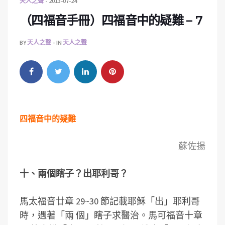
天人之聲
2013-07-24
（四福音手冊）四福音中的疑難 – 7
BY
天人之聲
IN
天人之聲
四福音中的疑難
蘇佐揚
十、兩個瞎子？出耶利哥？
馬太福音廿章 29~30 節記載耶穌「出」耶利哥
時，遇著「兩 個」瞎子求醫治。馬可福音十章