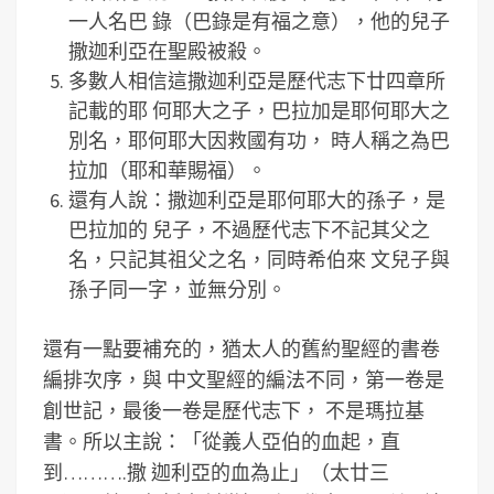
一人名巴 錄（巴錄是有福之意），他的兒子
撒迦利亞在聖殿被殺。
多數人相信這撒迦利亞是歷代志下廿四章所
記載的耶 何耶大之子，巴拉加是耶何耶大之
別名，耶何耶大因救國有功， 時人稱之為巴
拉加（耶和華賜福）。
還有人說：撒迦利亞是耶何耶大的孫子，是
巴拉加的 兒子，不過歷代志下不記其父之
名，只記其祖父之名，同時希伯來 文兒子與
孫子同一字，並無分別。
還有一點要補充的，猶太人的舊約聖經的書卷
編排次序，與 中文聖經的編法不同，第一卷是
創世記，最後一卷是歷代志下， 不是瑪拉基
書。所以主說：「從義人亞伯的血起，直
到……….撒 迦利亞的血為止」（太廿三