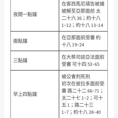
在客西馬尼禱告被捕
被解至亞那面前 太
夜間一點鐘
二十六 36；約十八
1~12；約十八 13~14
在亞那面前受審 約
兩點鐘
十八 19~24
在大祭司該亞法面前
三點鐘
受審 可十四 53~65
被公會判死刑
初次在彼拉多面前受
審 路二十二 66~71；
早上四點鐘
太二十七 1~2；可十
五 1；路二十三
1~7；約十八 28~40