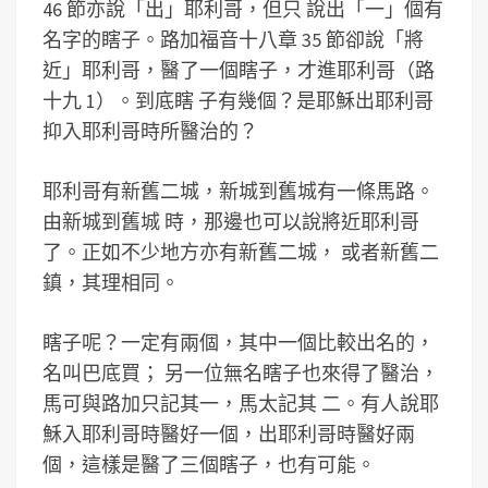
46 節亦說「出」耶利哥，但只 說出「一」個有
名字的瞎子。路加福音十八章 35 節卻說「將
近」耶利哥，醫了一個瞎子，才進耶利哥（路
十九 1）。到底瞎 子有幾個？是耶穌出耶利哥
抑入耶利哥時所醫治的？
耶利哥有新舊二城，新城到舊城有一條馬路。
由新城到舊城 時，那邊也可以說將近耶利哥
了。正如不少地方亦有新舊二城， 或者新舊二
鎮，其理相同。
瞎子呢？一定有兩個，其中一個比較出名的，
名叫巴底買； 另一位無名瞎子也來得了醫治，
馬可與路加只記其一，馬太記其 二。有人說耶
穌入耶利哥時醫好一個，出耶利哥時醫好兩
個，這樣是醫了三個瞎子，也有可能。