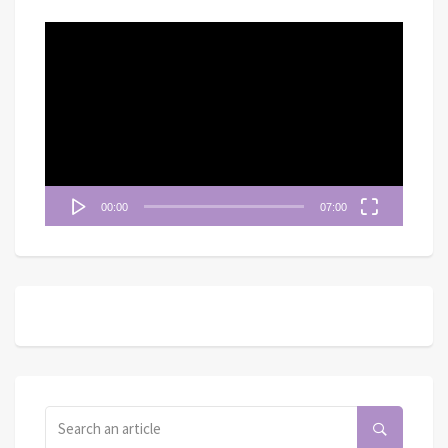
視
訊
播
放
器
00:00
07:00