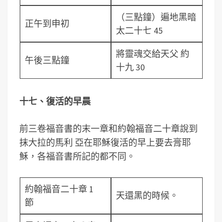
（三點鐘）遍地黑暗
正午到申初
太二十七 45
將靈魂交給天父 約
午後三點鐘
十九 30
十七、復活的早晨
前三卷福音書的末一章和約翰福音二十章說到
抹大拉的馬利 亞在耶穌復活的早上要去膏耶
穌，各福音書所記的都不同。
約翰福音二十章 1
天還黑的時候。
節