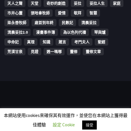
天人之聲
天堂
奇妙的創造
妥拉
妥拉人生
家庭
市井心靈
張哈拿牧師
愛情
敬拜
智慧
梁永善牧師
歳首到年終
民數記
清晨妥拉
清晨妥拉2.0
漫畫事件簿
為以色列代禱
琴與爐
申命記
真理
知識
箴言
考門夫人
聖經
荒漠甘泉
見證
週一嗎哪
靈修
靈修文章
Copyright © 2006-2026 The Vine Media Organization Limited. All
本網站使用cookies來確保其有效運作，並使您在本網站上獲得最
rights reserved.
佳體驗
設定 Cookie
接受