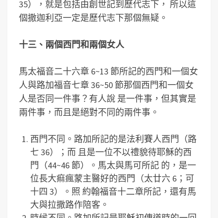
35），就是包括由創世記到歷代志下， 所以這
個撒迦利亞一定是歷代志下那個無疑。
十三、兩個西門和兩個女人
馬太福音二十六章 6~13 節所記的西門和一個女
人與路加福音七章 36~50 節那個西門和一個女
人是否同一件事？有人說 是一件事，但其實是
兩件事，而且是絕對不同的兩件事。
西門不同。路加所記的是法利賽人西門（路
七 36）；而 且是一位不以禮貌待耶穌的西
門（44~46 節）。馬太與馬可所記 的，是一
位長大痲瘋蒙主醫好的西門（太廿六 6；可
十四 3）。照 約翰福音十二章所記，還有馬
大與拉撒路作陪客。
時候不同。路加所記是耶穌初傳道時的一回