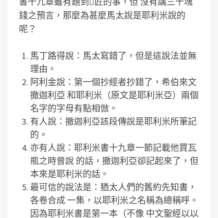
書十九章雖有題到匠的事，但 沒有講三十塊
錢之預言，那麼為甚麼馬太說是耶利米說的
呢？
馬丁路得說：馬太寫錯了，但是這說法並無
理由。
阿利金說：第一個抄經者抄錯了，希伯來文
撒迦利亞 和耶利米（原文是耶利米亞）兩個
名字的字母有點相倣。
有人說：撒迦利亞該段傳說是耶利米所筆記
的。
亦有人說：耶利米書十九章一節記載他買瓦
瓶之時曾說 的話，撒迦利亞卻記起來了，但
本來是耶利米的話。
最可信的說法是：猶太人們的舊約先知書，
各卷合成 一集，以耶利米之名稱為總稱呼。
因為耶利米書是第一本（不像 中文聖經以以