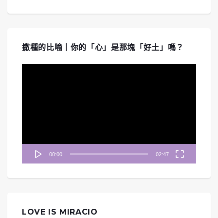
撒種的比喻｜你的「心」是那塊「好土」嗎？
視
訊
播
放
器
00:00
02:47
LOVE IS MIRACIO