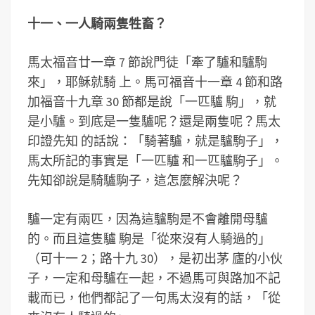
十一、一人騎兩隻牲畜？
馬太福音廿一章 7 節說門徒「牽了驢和驢駒
來」，耶穌就騎 上。馬可福音十一章 4 節和路
加福音十九章 30 節都是說「一匹驢 駒」，就
是小驢。到底是一隻驢呢？還是兩隻呢？馬太
印證先知 的話說：「騎著驢，就是驢駒子」，
馬太所記的事實是「一匹驢 和一匹驢駒子」。
先知卻說是騎驢駒子，這怎麼解決呢？
驢一定有兩匹，因為這驢駒是不會離開母驢
的。而且這隻驢 駒是「從來沒有人騎過的」
（可十一 2；路十九 30），是初出茅 廬的小伙
子，一定和母驢在一起，不過馬可與路加不記
載而已，他們都記了一句馬太沒有的話，「從