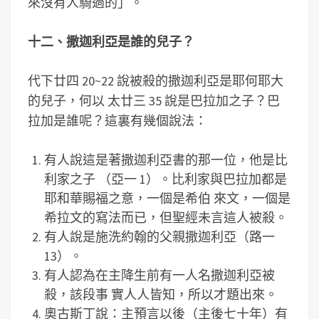
來沒有人騎過的」。
十二、撒迦利亞是誰的兒子？
代下廿四 20~22 說被殺的撒迦利亞是耶何耶大
的兒子，何以 太廿三 35 說是巴拉加之子？巴
拉加是誰呢？這裏有幾個說法：
有人說這是著撒迦利亞書的那一位，他是比
利家之子 （亞一 1）。比利家與巴拉加都是
耶和華賜福之意，一個是希伯 來文，一個是
希拉文的寫法而已，但聖經未言這人被殺。
有人說是施洗約翰的父親撒迦利亞（路一
13）。
有人認為在主降生前有一人名撒迦利亞被
殺，該段事 實人人皆知，所以才題出來。
奧古斯丁說：主預言以後（主後七十年）有