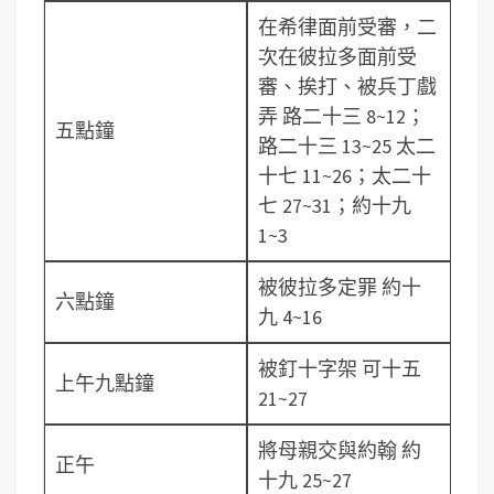
在希律面前受審，二
次在彼拉多面前受
審、挨打、被兵丁戲
弄 路二十三 8~12；
五點鐘
路二十三 13~25 太二
十七 11~26；太二十
七 27~31；約十九
1~3
被彼拉多定罪 約十
六點鐘
九 4~16
被釘十字架 可十五
上午九點鐘
21~27
將母親交與約翰 約
正午
十九 25~27