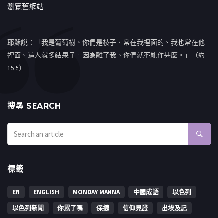
瀏覽舊網站
耶穌說：「我是葡萄樹、你們是枝子．常在我裡面的、我也常在他
裡面、這人就多結果子．因為離了我、你們就不能作甚麼。」（約
15:5）
搜㝷 SEARCH
標籤
EN
ENGLISH
MONDAY MANNA
中國成語
以色列
以色列新聞
你累了嗎
保捷
信仰見證
出埃及記