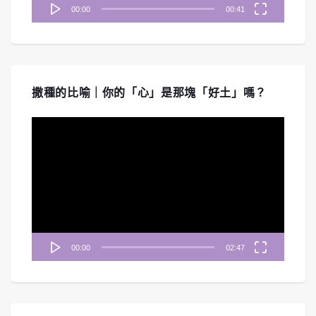
00:00
00:41
撒種的比喻｜你的「心」是那塊「好土」嗎？
視
訊
播
放
器
00:00
02:47