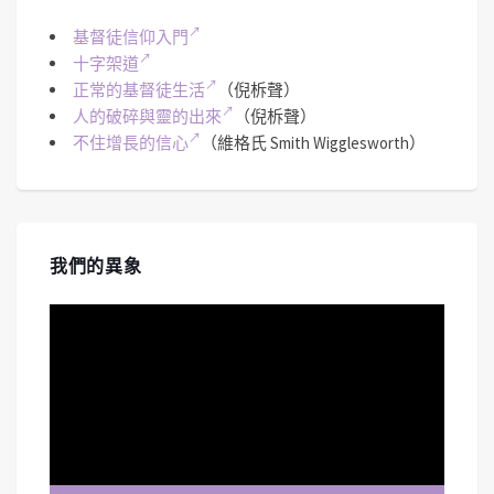
基督徒信仰入門
十字架道
正常的基督徒生活
（倪柝聲）
人的破碎與靈的出來
（倪柝聲）
不住增長的信心
（維格氏 Smith Wigglesworth）
我們的異象
視
訊
播
放
器