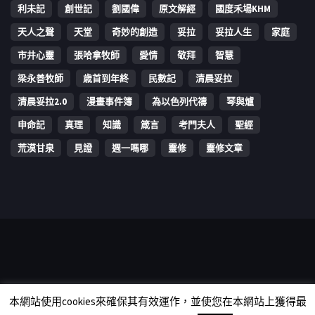
利未記
創世記
劉國偉
原文解經
國度禾場KHM
天人之聲
天堂
奇妙的創造
妥拉
妥拉人生
家庭
市井心靈
張哈拿牧師
愛情
敬拜
智慧
梁永善牧師
歳首到年終
民數記
清晨妥拉
清晨妥拉2.0
漫畫事件簿
為以色列代禱
琴與爐
申命記
真理
知識
箴言
考門夫人
聖經
荒漠甘泉
見證
週一嗎哪
靈修
靈修文章
Copyright © 2006-2026 The Vine Media Organization Limited. All
本網站使用cookies來確保其有效運作，並使您在本網站上獲得最
rights reserved.