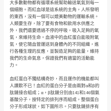
大多數動物都有循環系統幫助輸送氧氣到每一
個細胞。而紅血球是這系統的主角，人所發明
的東西，沒有一個可以媲美動物的運輸系統。
人類要生存，除了要有食物和飲用水供應之
外，我們還要透過不停的呼吸，吸入足夠的氧
氣，來維持生命。血液中的血紅蛋白能吸附氧
氣，使它隨血管運送到身體內的不同組織，進
行各種生理的反應，並製造足夠的能量，維持
我們的生命氣息，保證我們有適當的活動能
力。
血紅蛋白不獨結構奇妙，而且運作的機能都叫
人讚歎不已！血紅的蛋白分子是由兩對α和β的
肽鏈接合組成；α，β肽鏈分別由141和146個氨
基酸分子，按特定的排列序而組成，整個蛋白
分子形成球狀，如下圖所示。只要肽鏈排序有