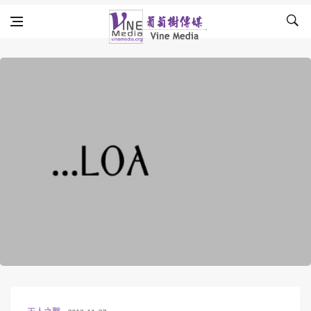
Skip to content
Vine Media
葡萄樹傳媒