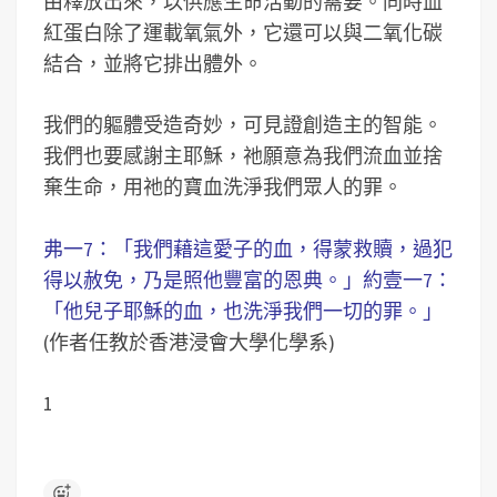
由釋放出來，以供應生命活動的需要。同時血
紅蛋白除了運載氧氣外，它還可以與二氧化碳
結合，並將它排出體外。
我們的軀體受造奇妙，可見證創造主的智能。
我們也要感謝主耶穌，祂願意為我們流血並捨
棄生命，用祂的寶血洗淨我們眾人的罪。
弗一7：「我們藉這愛子的血，得蒙救贖，過犯
得以赦免，乃是照他豐富的恩典。」約壹一7：
「他兒子耶穌的血，也洗淨我們一切的罪。」
(作者任教於香港浸會大學化學系)
1