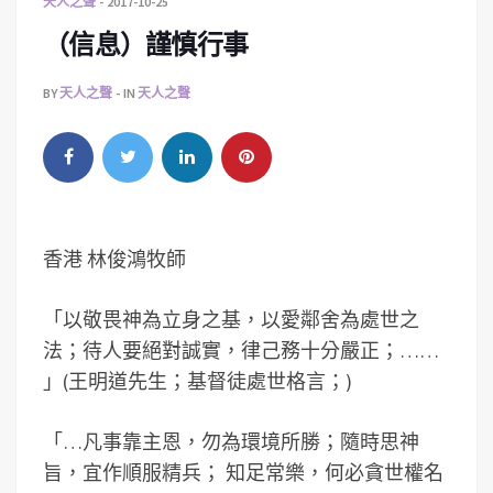
天人之聲
2017-10-25
（信息）謹慎行事
BY
天人之聲
IN
天人之聲
香港 林俊鴻牧師
「以敬畏神為立身之基，以愛鄰舍為處世之
法；待人要絕對誠實，律己務十分嚴正；……
」(王明道先生；基督徒處世格言；)
「…凡事靠主恩，勿為環境所勝；隨時思神
旨，宜作順服精兵； 知足常樂，何必貪世權名