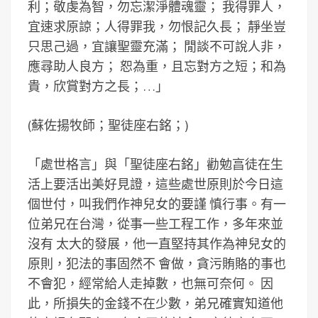
利；敬虔為智，勿忘潔淨體魂靈； 我得罪人，
宜速求原諒；人得罪我，勿恨記久長； 靜坐豈
只思己過，宜讓聖靈充滿； 閒談不可說人非，
應尋助人良方； 恕為重，且忘對方之短；和為
貴，欣賞對方之長；…」
(蘇佐揚牧師；聖徒座右銘；)
「處世格言」與「聖徒座右銘」勸勉亯徒在生
活上要活出美好見證，這些處世原則於今日這
個世付，叫我們作神兒女的要謹 慎行事。有一
位弟兄在台灣，從事一些工程工作，多年來並
沒有 太大的發展，他一直堅持其作為神兒女的
原則，犯法的事固然不 會做，貪污賄賂的事也
不會犯，經常給人走掉數，也無可奈何。 因
此，所損失的金錢不在少數，弟兄確實知道他