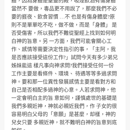
體，因為身體是聖靈的殿，吸煙飲酒有傷身體
當然不 要做，毒品更不用說了，那麼我們不必
要的捱夜、飲食習慣 …不 也是有傷身體麼?原
則不是單單吃不吃，做不做，而是「身體」 是
否受傷害，所以我們不難從聖經上找到如何明
白神的旨意。另 一方面，我們可能會關心工
作、感情等需要決定性指引的事，「主阿，我
是否應該接受這份工作?」試問今天有多少弟兄
姊妹能這 樣凡事向神求問?我們接受任何一份
工作主要是看條件、環境、 待遇等等多過求問
神。要和那一位異性發展感情主要是看對方和
自己是否相配多過神的心意。人若求問神，他
一定會明白主的旨 意如何，謹慎處世的基礎是
我們多親近神，神就必親近我們，作 子女的很
容易明白父母的「意願」是甚麼，却樣，神的
兒女只要 多親近神，就不難明白神的旨意到底