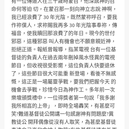
有一位傳道人在三十歲時蒙召，他深感神的召
命何等迫 切，在蒙召那一刻向神立志說:神啊，
我已經浪費了 30 年光陰，既然蒙祢呼召，要我
作祢僕人，求祢賜我再多 30 年光陰事奉祢，傳
福音，使我贖回那浪費了的年日。現今的世付
邪惡，這種邪惡 叫人有機會也不願意親近神，
拒絕正道。報紙曾報導，指某電視 台有一位基
督徒的負責人在過去兩年刪掉風水怪異的電視
節目，但收視很受影嚮，這位負責人快要退休
了，這些節目很大可能重 新登場，看後不無感
慨，這正是一場屬靈爭戰，要我們把握今天 的
機會去爭戰，珍惜今日為神作工。多年前一次
樂壇頒獎禮中，一位得獎者第一句說「我多謝
我所相亯的上帝」，即時全場轟笑，有甚麼可
笑?難道基督徒公開講一句感謝神有問題麼?異
教徒公 開拜偶像從沒有人取笑，為甚麼基督徒