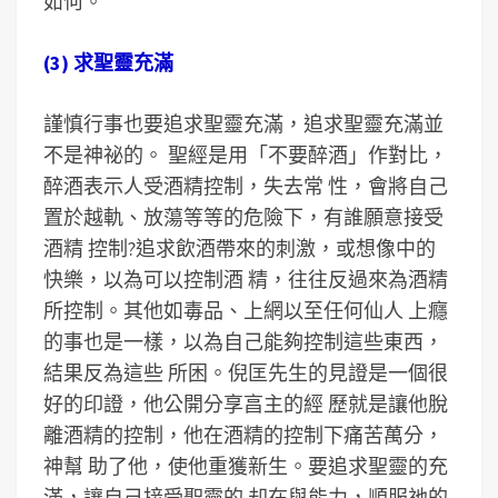
如何。
(3) 求聖靈充滿
謹慎行事也要追求聖靈充滿，追求聖靈充滿並
不是神祕的。 聖經是用「不要醉酒」作對比，
醉酒表示人受酒精控制，失去常 性，會將自己
置於越軌、放蕩等等的危險下，有誰願意接受
酒精 控制?追求飲酒帶來的刺激，或想像中的
快樂，以為可以控制酒 精，往往反過來為酒精
所控制。其他如毒品、上網以至任何仙人 上癮
的事也是一樣，以為自己能夠控制這些東西，
結果反為這些 所困。倪匡先生的見證是一個很
好的印證，他公開分享亯主的經 歷就是讓他脫
離酒精的控制，他在酒精的控制下痛苦萬分，
神幫 助了他，使他重獲新生。要追求聖靈的充
滿，讓自己接受聖靈的 却在與能力，順服祂的