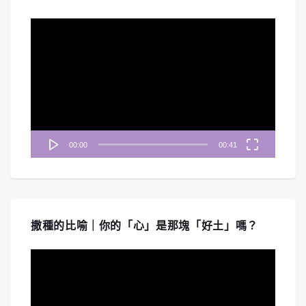
視
訊
播
放
器
00:00
00:41
撒種的比喻｜你的「心」是那塊「好土」嗎？
視
訊
播
放