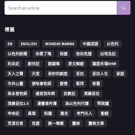
標籤
EN
ENGLISH
MONDAY MANNA
中國成語
以色列
以色列新聞
你累了嗎
保捷
信仰見證
出埃及記
利未記
創世記
劉國偉
原文解經
國度禾場KHM
天人之聲
天堂
奇妙的創造
妥拉
妥拉人生
家庭
市井心靈
張哈拿牧師
愛情
敬拜
智慧
梁永善牧師
歳首到年終
民數記
清晨妥拉
清晨妥拉2.0
漫畫事件簿
為以色列代禱
琴與爐
申命記
真理
知識
箴言
考門夫人
聖經
荒漠甘泉
見證
週一嗎哪
靈修
靈修文章