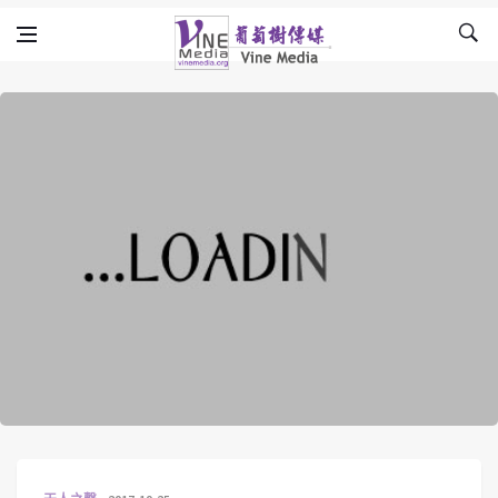
Skip to content
Vine Media
葡萄樹傳媒