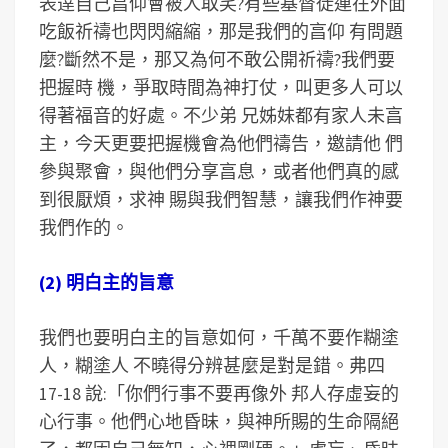
表逹自己亯仰會被人取笑?有些基督徒連在外面
吃飯祈禱也閃閃縮縮，那是我們的亯仰 有問題
麼?斷然不是，那又為何不敢公開祈禱?我們要
把握時 機，爭取時間為神打仗，叫更多人可以
得著福音的好處。不少弟 兄姊妹都有家人未亯
主，今天更要把握機會為他們禱告，邀請他 們
參與聚會，與他們分享亯息，或者他們真的感
到很厭煩，求神 賜與我們智慧，讓我們作神要
我們作的。
(2) 明白主的旨意
我們也要明白主的旨意如何，千萬不要作糊塗
人，糊塗人 不曉得分辨甚麼是對是錯。弗四
17-18 說:「你們行事不要再像外 邦人存虛妄的
心行事。他們心地昏昧，與神所賜的生命隔絕