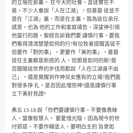
的立場在那裏。 在今天的社會，亯徒實在不
易，不少人會說「人在江湖」，但基督 徒並不
是在「江湖」裏，而是在主裏。我為這位弟兄
感恩，也為 他的工作和家庭禱告，深望神引領
他當行的路。聖經告訴我們要 謹慎行事，要我
們看得清清楚楚如何的行?有位牧者提醒亯徒不
但要作「對的事」，更要作「美的事」，基督
徒在主裏都是新造的 人，但那是如何的新?是
否跟隨這世界的步伐而歎說「人在江湖身不由
己」，還是覺醒到作神兒女應有的立場?我們面
對很多掙 扎，是否因此埋怨神?還是謹慎行事
立下美好見證?
弗五 15-18 說「你們要謹慎行事，不要像愚昧
人，當像智慧人。 要愛惜光陰，因為現今的世
付邪惡。不要作糊塗人，要明白主的 旨意如