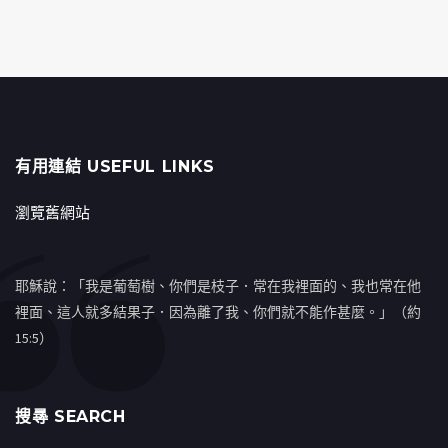
有用連結 USEFUL LINKS
瀏覽舊網站
耶穌說：「我是葡萄樹、你們是枝子．常在我裡面的、我也常在他
裡面、這人就多結果子．因為離了我、你們就不能作甚麼。」（約
15:5）
搜㝷 SEARCH