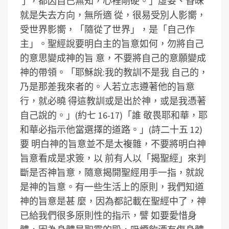
了，都因自己無知，心裡剛硬。」虛妄、昏昧
就是失去方向，無所適 從，很易受別人影嚮，
受世界影嚮，「隨從了世界」，是「自己作
主」。聖經說要明白主的旨意如何，勿將自己
的意思變成神的旨 意，不要將自己的意願變成
神的帶領。「耶穌說:我的教訓不是我 自己的，
乃是那差我來者的。人若立志遵著他的旨意
行，就必曉 得這教訓或是出於神，或是我憑著
自己說的。」(約七 16-17)「誰 敬畏耶和華，耶
和華必指示他當選擇的道路。」(詩二十五 12)
要 明白神的旨意並不是太複雜，不要將明白神
旨意看成是求簽，以 前有人以「揭聖經」來判
斷是否神旨意，隨意揭開聖經用手一指，就說
是神的旨意。有一些生活上的原則，我們知道
神的旨意是甚 麼，因為都記載在聖經中了，神
已給我們很多原則性的指示，譬 如要愛惜身