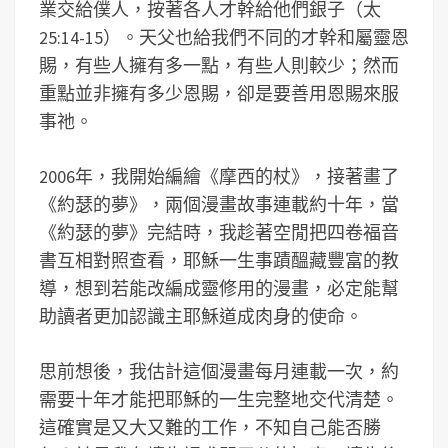
業交給僕人，按著各人才幹給他們銀子（太
25:14-15）。天父也給我們不同的才幹和屬靈恩
賜，有些人擁有多一點，有些人則較少；然而
重點並非擁有多少恩賜，卻是要善用恩賜來服
事祂。
2006年，我開始編繪《摩西的杖》，接著畫了
《約瑟的夢》，兩個漫畫故事連載約十年，當
《約瑟的夢》完結時，我趁著空閒把四卷福音
書互相對照查看，耶穌一生事蹟醞藏豐富的教
導，想到若能改編成靈修用的漫畫，必定能幫
助讀者更加認識主耶穌道成肉身的使命。
思前想後，我估計這個漫畫每月連載一次，約
需要十年才能把耶穌的一生完整地交代清楚。
這確實是又大又難的工作，不知自己能否勝