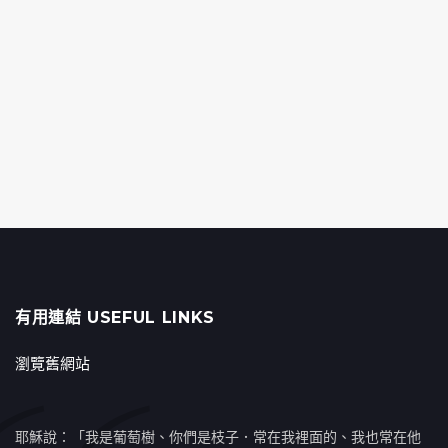
有用連結 USEFUL LINKS
瀏覽舊網站
耶穌說：「我是葡萄樹、你們是枝子．常在我裡面的、我也常在他