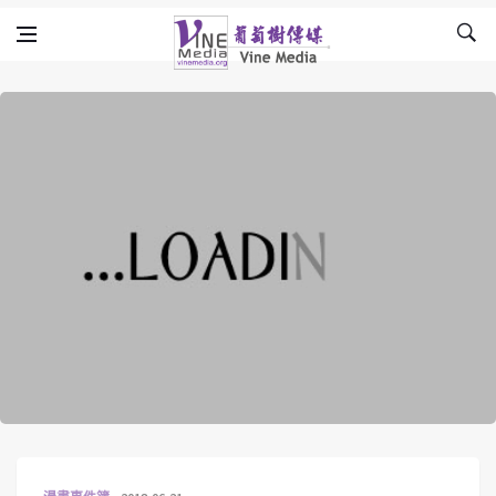
Skip to content
Vine Media
葡萄樹傳媒