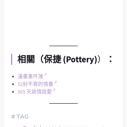
相關（
保捷 (Pottery)
）
：
漫畫事件簿
52封不寄的情書
365 天談情說愛
# TAG