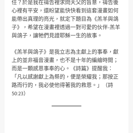
任？於是我在禱告裡求問天父的旨意，禱告後
心裡有平安，還盼望能快快看到這套漫畫如何
能帶出真理的亮光，就定下題目為《羔羊與鴿
子》，希望在漫畫裡透過一對可愛的伙伴-羔羊
與鴿子，讓牠們見證耶穌一生的故事。
《羔羊與鴿子》是我立志為主獻上的事奉，獻
上的並非福音漫畫，也不是十年的編繪時間；
而是一顆感恩事奉的心。《詩篇》提醒我：
「凡以感謝獻上為祭的，便是榮耀我；那按正
路而行的，我必使他得著我的救恩。」（詩
50:23）