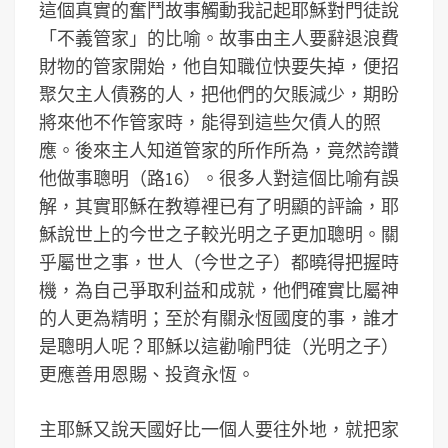
這個真實的奮鬥故事觸動我記起耶穌對門徒說
「不義管家」的比喻。故事由主人要辭退浪費
財物的管家開始，他自知職位快要失掉，便招
聚欠主人債務的人，把他們的欠賬減少，期盼
將來他不作管家時，能得到這些欠債人的照
應。後來主人知道管家的所作所為，竟然誇讚
他做事聰明（路16）。很多人對這個比喻有誤
解，其實耶穌在教導裡已有了明顯的評論，耶
穌說世上的今世之子較光明之子更加聰明。關
乎屬世之事，世人（今世之子）都曉得把握時
機，為自己爭取利益和成就，他們確實比屬神
的人更為精明；至於有關永恆國度的事，誰才
是聰明人呢？耶穌以這勸喻門徒（光明之子）
更應善用恩賜、投資永恆。
主耶穌又說天國好比一個人要往外地，就把家