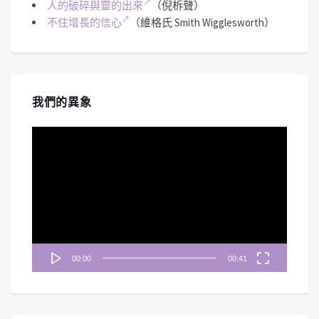
人的破碎與靈的出來
（倪柝聲）
不住增長的信心
（維格氏 Smith Wigglesworth）
我們的異象
視
訊
播
放
器
00:00
00:41