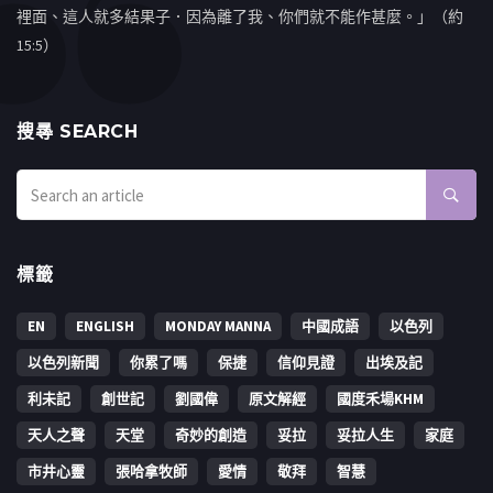
裡面、這人就多結果子．因為離了我、你們就不能作甚麼。」（約
15:5）
搜㝷 SEARCH
標籤
EN
ENGLISH
MONDAY MANNA
中國成語
以色列
以色列新聞
你累了嗎
保捷
信仰見證
出埃及記
利未記
創世記
劉國偉
原文解經
國度禾場KHM
天人之聲
天堂
奇妙的創造
妥拉
妥拉人生
家庭
市井心靈
張哈拿牧師
愛情
敬拜
智慧