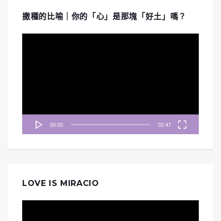
撒種的比喻｜你的「心」是那塊「好土」嗎？
視
訊
播
放
器
00:00
02:47
LOVE IS MIRACIO
視
訊