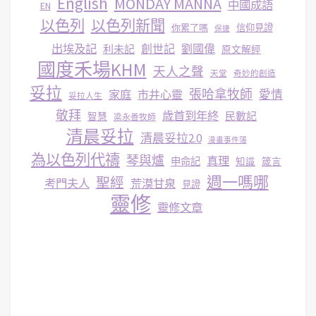
English
MONDAY MANNA
中國成語
EN
以色列
以色列新聞
你累了嗎
信仰見證
保捷
出埃及記
創世記
劉國偉
利未記
原文解經
國度禾場KHM
天人之聲
天堂
奇妙的創造
妥拉
張哈拿牧師
家庭
市井心靈
愛情
妥拉人生
敬拜
歳首到年終
民數記
智慧
梁永善牧師
清晨妥拉
清晨妥拉2.0
漫畫事件簿
為以色列代禱
琴與爐
真理
申命記
知識
箴言
週一嗎哪
聖經
考門夫人
荒漠甘泉
見證
靈修
靈修文章