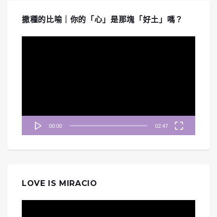
撒種的比喻｜你的「心」是那塊「好土」嗎？
視
訊
播
放
器
00:00
02:47
LOVE IS MIRACIO
視
訊