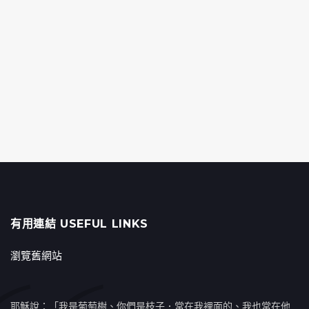
有用連結 USEFUL LINKS
瀏覽舊網站
耶穌說：「我是葡萄樹、你們是枝子．常在我裡面的、我也常在他