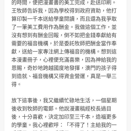
的時間，便把漫畫書的美工完成，赴送印刷。
王牧師告訴我，因為學校得到政府資助，他打
算印製一千本送給學童閱讀，而且還為我爭取
了一筆美工費用作為酬金。我做這個工作，並
沒有想到有酬金回報，倒不如把金錢奉獻給有
需要的福音機構，於是委託牧師把酬金當作奉
獻，送給一家專注網上傳福音的機構。想到這
本漫畫冊子，心裡便充滿喜樂，因為神給我的
恩賜，奇妙地跨越國度地發揮，澳門的孩子得
到造就、福音機構又得資金營運，真是一舉三
得。
放下這事後，我又繼續忙碌地生活，一個星期
後收到牧師的電郵。他說漫畫稿經校長過目
後，十分喜歡，決定加印至三千本，造福更多
的學童。我心裡歡呼：「不得了！主給我的一