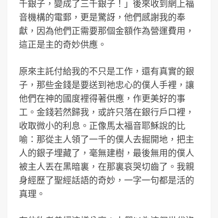
千銀子，變成了三千銀子！」後來收到網上福
音機構的電郵，更是驚訝，他們感謝我的奉
獻，因為他們正需要那個金額作為營運費用，
這正是主的奇妙供應。
原來主託付給我的不只是工作，還有真實的銀
子，那些金錢是要送到祂忠心的僕人手裡，讓
他們在神的國度裡得著供應，作更美好的事
工。金錢若然歸我，或許只落在銀行戶口裡，
收取微小的利息。正像馬太福音耶穌說的比
喻：那從主人領了一千的僕人去掘開地，把主
人的銀子埋藏了，毫無建樹，最後無用的僕人
被主人丟在黑暗裏，在那裏哀哭切齒了。我親
身經歷了聖經話語的奇妙，一字一句都是活的
真理。