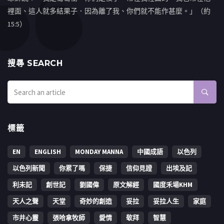
裡面、這人就多結果子．因為離了我、你們就不能作甚麼。」（約
15:5）
搜㝷 SEARCH
標籤
EN
ENGLISH
MONDAY MANNA
中國成語
以色列
以色列新聞
你累了嗎
保捷
信仰見證
出埃及記
利未記
創世記
劉國偉
原文解經
國度禾場KHM
天人之聲
天堂
奇妙的創造
妥拉
妥拉人生
家庭
市井心靈
張哈拿牧師
愛情
敬拜
智慧