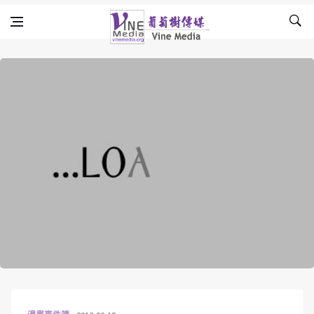
Skip to content
Vine Media
葡萄樹傳媒