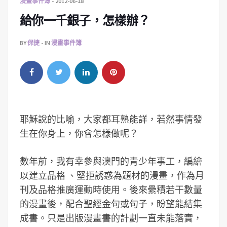
漫畫事件簿
2012-06-18
給你一千銀子，怎樣辦？
BY
保捷
IN
漫畫事件簿
耶穌說的比喻，大家都耳熟能詳，若然事情發
生在你身上，你會怎樣做呢？
數年前，我有幸參與澳門的青少年事工，編繪
以建立品格 、堅拒誘惑為題材的漫畫，作為月
刊及品格推廣運動時使用。後來纍積若干數量
的漫畫後，配合聖經金句或句子，盼望能結集
成書。只是出版漫畫書的計劃一直未能落實，