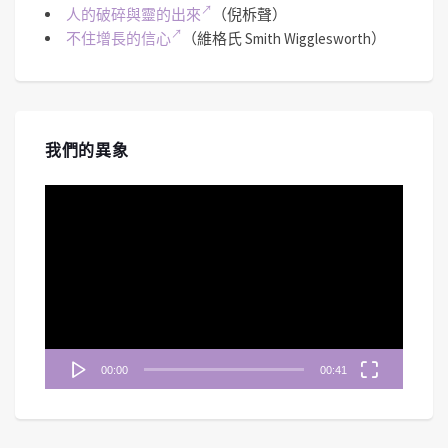
人的破碎與靈的出來
（倪柝聲）
不住增長的信心
（維格氏 Smith Wigglesworth）
我們的異象
視
訊
播
放
器
00:00
00:41