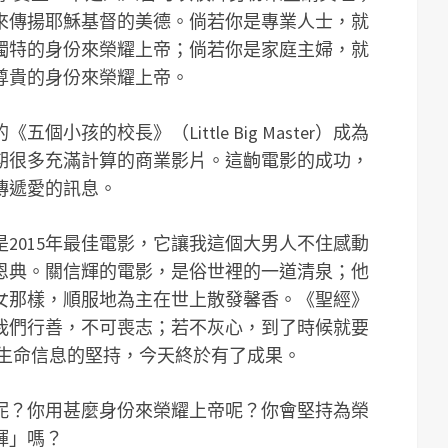
來傳揚耶穌基督的美德。倘若你是專業人士，就
獨特的身份來榮耀上帝；倘若你是家庭主婦，就
尊貴的身份來榮耀上帝。
小孩的校長》（Little Big Master）成為
同期很多充滿計算的商業影片。這齣電影的成功，
傳遞愛的訊息。
2015年最佳電影，它讓我這個大男人不住感動
恩典。關信輝的電影，是俗世裡的一道清泉；他
女那樣，順服地為主在世上散發馨香。《聖經》
我們行善，不可喪志；若不灰心，到了時候就要
遞生命信息的堅持，今天終於有了成果。
呢？你用甚麼身份來榮耀上帝呢？你會堅持為榮
輝」嗎？