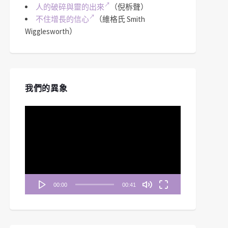
人的破碎與靈的出來
（倪柝聲）
不住增長的信心
（維格氏 Smith
Wigglesworth）
我們的異象
視
訊
播
放
器
00:00
00:41