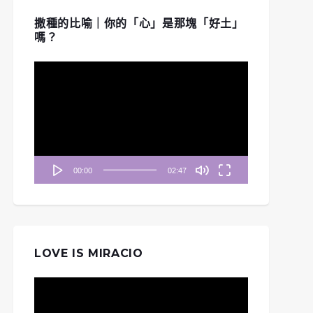
撒種的比喻｜你的「心」是那塊「好土」
嗎？
視
訊
播
放
器
00:00
02:47
LOVE IS MIRACIO
視
訊