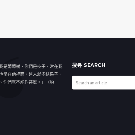
搜㝷 SEARCH
我是葡萄樹、你們是枝子．常在我
也常在他裡面、這人就多結果子．
、你們就不能作甚麼。」（約