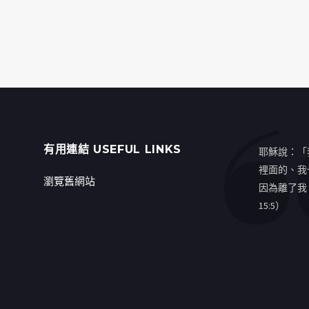
有用連結 USEFUL LINKS
耶穌說：「
裡面的、我
瀏覽舊網站
因為離了我
15:5）