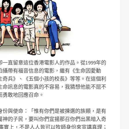
一直留意這位香港電影人的作品。從1999年的
拍攝帶有福音信息的電影，繼有《生命因愛動
生奇兵》、《五個小孩的校長》等等。在這個利
生命訊息的電影真的不容易，我猜想他能不屈不
而勇敢地回應召命。
身份與使命：「惟有你們是被揀選的族類，是有
屬神的子民，要叫你們宣揚那召你們出黑暗入奇
）事實上，不是人人皆可以牧師身份來宣講真理；