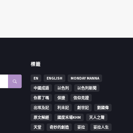
標籤
EN
ENGLISH
MONDAY MANNA
中國成語
以色列
以色列新聞
你累了嗎
保捷
信仰見證
出埃及記
利未記
創世記
劉國偉
原文解經
國度禾場KHM
天人之聲
天堂
奇妙的創造
妥拉
妥拉人生