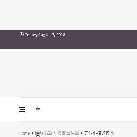
Skip to content
Friday, August 7, 2026
主
Vine Media
葡萄樹傳媒
Home
隨想隨筆
漫畫事件簿
五個小孩的校長
頁