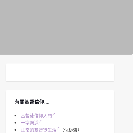
有關基督信仰….
基督徒信仰入門
十字架道
正常的基督徒生活
（倪柝聲）