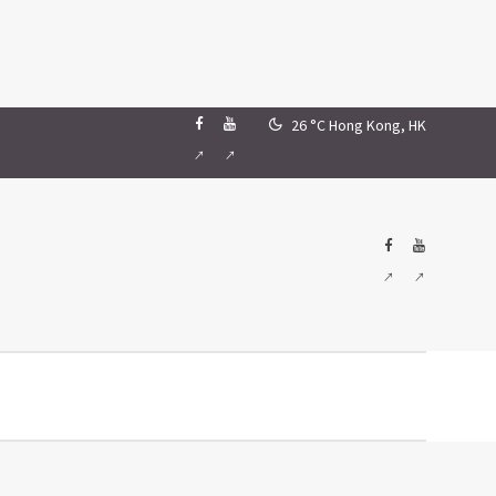
26 °C
Hong Kong, HK