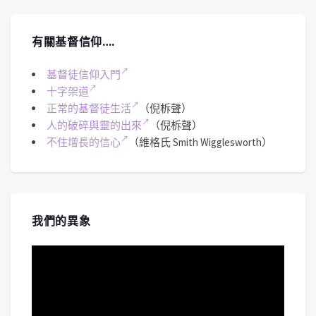
有關基督信仰….
基督徒信仰入門
十字架道
正常的基督徒生活
（倪柝聲）
人的破碎與靈的出來
（倪柝聲）
不住增長的信心
（維格氏 Smith Wigglesworth）
我們的異象
視
訊
播
放