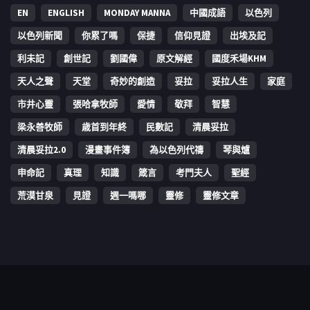
EN
ENGLISH
MONDAY MANNA
中國成語
以色列
以色列新聞
你累了嗎
保捷
信仰見證
出埃及記
利未記
創世記
劉國偉
原文解經
國度禾場KHM
天人之聲
天堂
奇妙的創造
妥拉
妥拉人生
家庭
市井心靈
張哈拿牧師
愛情
敬拜
智慧
梁永善牧師
歳首到年終
民數記
清晨妥拉
清晨妥拉2.0
漫畫事件簿
為以色列代禱
琴與爐
申命記
真理
知識
箴言
考門夫人
聖經
荒漠甘泉
見證
週一嗎哪
靈修
靈修文章