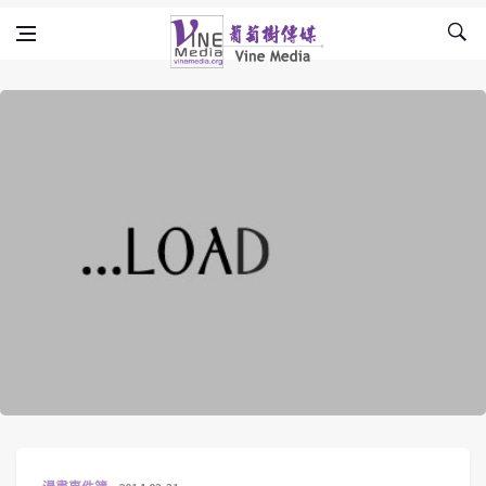
Skip to content
Vine Media
葡萄樹傳媒