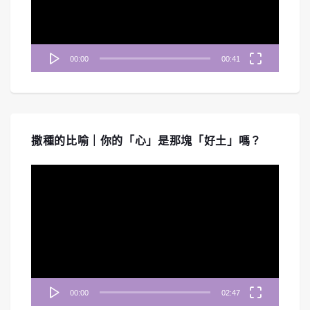
器
00:00
00:41
撒種的比喻｜你的「心」是那塊「好土」嗎？
視
訊
播
放
器
00:00
02:47