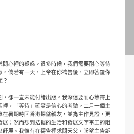
求問心裡的疑惑。很多時候，我們需要耐心等待
意。倘若有一天，上帝在你禱告後，立即答覆你
呢？
劃，卻一直未能付諸出版。我深信要耐心等待上
活裡，「等待」確實是信心的考驗。二月一個主
算在暑期時回香港探望親友，並為主作見證，更
發展；然而想到拮据的生活和發展文字事工的阻
以舒展。我惟有在禱告裡求問天父，盼望主告訴