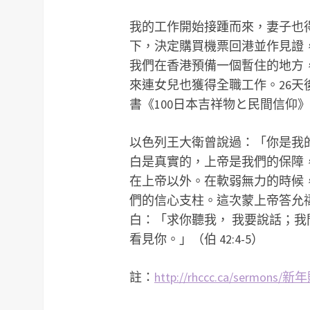
我的工作開始接踵而來，妻子也
下，決定購買機票回港並作見證
我們在香港預備一個暫住的地方
來連女兒也獲得全職工作。26
書《100日本吉祥物と民間信仰
以色列王大衛曾說過：「你是我
白是真實的，上帝是我們的保障
在上帝以外。在軟弱無力的時候
們的信心支柱。這次蒙上帝答允
白：「求你聽我， 我要說話；
看見你。」（伯 42:4-5）
註：
http://rhccc.ca/sermons/