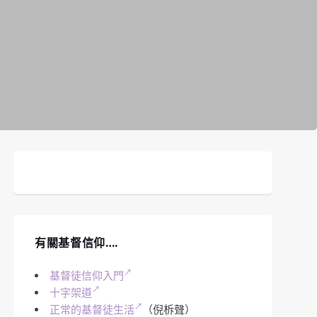
有關基督信仰….
基督徒信仰入門
十字架道
正常的基督徒生活
（倪柝聲）