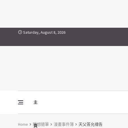
Skip to content
Saturday, August 8, 2026
主
Vine Media
葡萄樹傳媒
Home
隨想隨筆
漫畫事件簿
天父答允禱告
頁