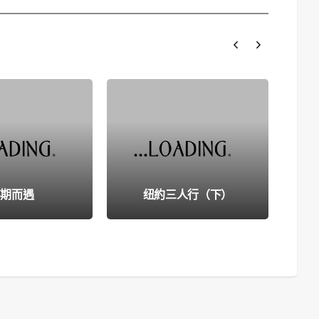
不期而遇
纽約三人行（下）