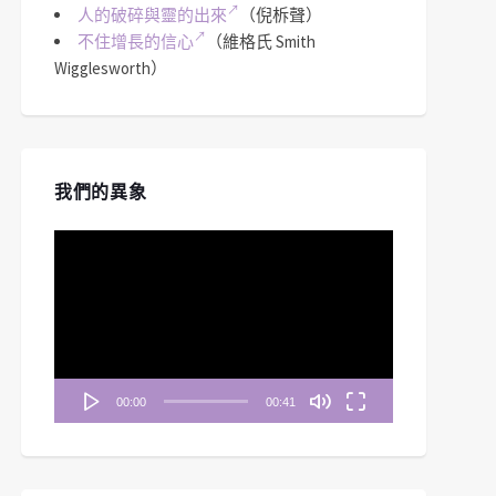
人的破碎與靈的出來
（倪柝聲）
不住增長的信心
（維格氏 Smith
Wigglesworth）
我們的異象
視
訊
播
放
器
00:00
00:41