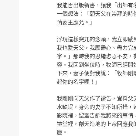
我能否出版新書，讓我「出師有
一個想法：「願天父在崇拜的時
情蒙主應允。」
浮現這樣突兀的念頭，我立即感
我也愛天父，我願盡心、盡力完
字。」那時我的思緒忐忑不安，
容。我回到坐位時，牧師已經開
下來，妻子便對我說：「牧師剛
起你的名字哩！」
我剛剛向天父作了禱告，豈料父
水缺堤，身旁的妻子不知所措，
影院裡，聖靈告訴我將來的事情
禮堂裡，創天造地的上帝回應我
歷。