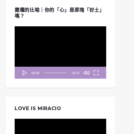
撒種的比喻｜你的「心」是那塊「好土」
嗎？
視
訊
播
放
器
00:00
02:47
LOVE IS MIRACIO
視
訊