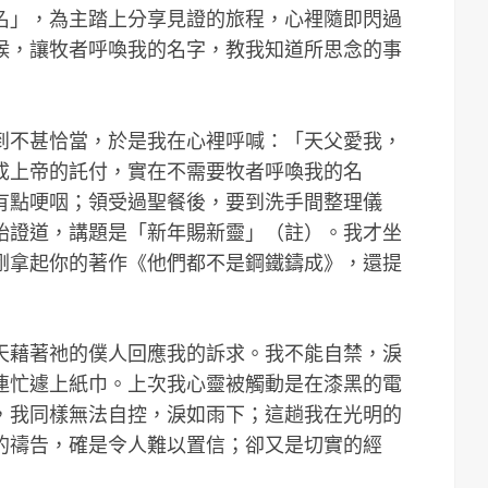
名」，為主踏上分享見證的旅程，心裡隨即閃過
候，讓牧者呼喚我的名字，教我知道所思念的事
到不甚恰當，於是我在心裡呼喊：「天父愛我，
成上帝的託付，實在不需要牧者呼喚我的名
有點哽咽；領受過聖餐後，要到洗手間整理儀
始證道，講題是「新年賜新靈」（註）。我才坐
剛拿起你的著作《他們都不是鋼鐵鑄成》，還提
天藉著祂的僕人回應我的訴求。我不能自禁，淚
連忙遽上紙巾。上次我心靈被觸動是在漆黑的電
，我同樣無法自控，淚如雨下；這趟我在光明的
的禱告，確是令人難以置信；卻又是切實的經