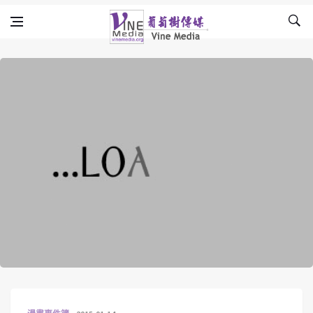
Skip to content
Vine Media
葡萄樹傳媒