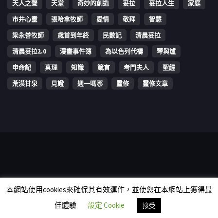
天人之聲
天堂
奇妙的創造
妥拉
妥拉人生
家庭
市井心靈
張哈拿牧師
愛情
敬拜
智慧
梁永善牧師
歳首到年終
民數記
清晨妥拉
清晨妥拉2.0
漫畫事件簿
為以色列代禱
琴與爐
申命記
真理
知識
箴言
考門夫人
聖經
荒漠甘泉
見證
週一嗎哪
靈修
靈修文章
Copyright © 2006-2026 The Vine Media Organization Limited. All
本網站使用cookies來確保其有效運作，並使您在本網站上獲得最
rights reserved.
佳體驗
設定 Cookie
接受