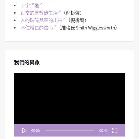
十字架道
正常的基督徒生活
（倪柝聲）
人的破碎與靈的出來
（倪柝聲）
不住增長的信心
（維格氏 Smith Wigglesworth）
我們的異象
視
訊
播
放
器
00:00
00:41