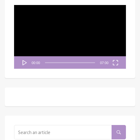
視
訊
播
放
器
00:00
07:00