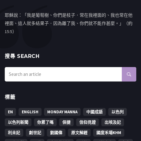
耶穌說：「我是葡萄樹、你們是枝子．常在我裡面的、我也常在他
裡面、這人就多結果子．因為離了我、你們就不能作甚麼。」（約
15:5）
搜㝷 SEARCH
標籤
EN
ENGLISH
MONDAY MANNA
中國成語
以色列
以色列新聞
你累了嗎
保捷
信仰見證
出埃及記
利未記
創世記
劉國偉
原文解經
國度禾場KHM