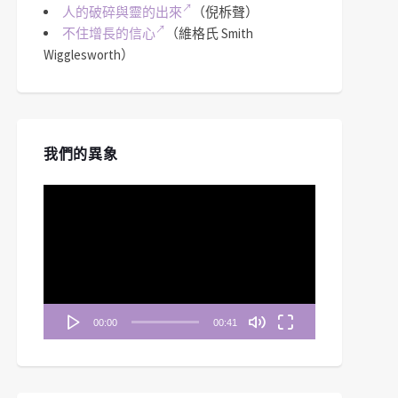
人的破碎與靈的出來
（倪柝聲）
不住增長的信心
（維格氏 Smith
Wigglesworth）
我們的異象
視
訊
播
放
器
00:00
00:41