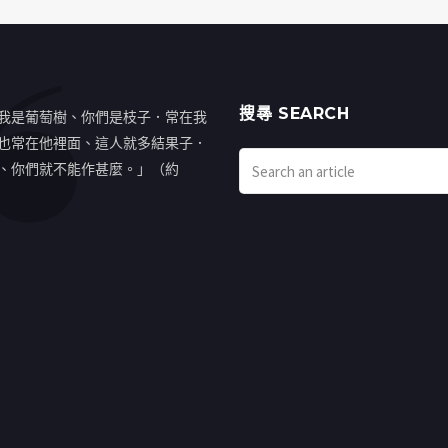
搜㝷 SEARCH
我是葡萄樹、你們是枝子．常在我
也常在他裡面、這人就多結果子．
、你們就不能作甚麼。」（約