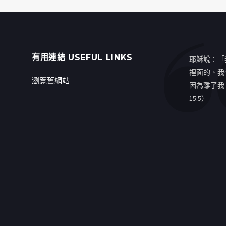
有用連結 USEFUL LINKS
耶穌說：「
裡面的、我
瀏覽舊網站
因為離了我
15:5）