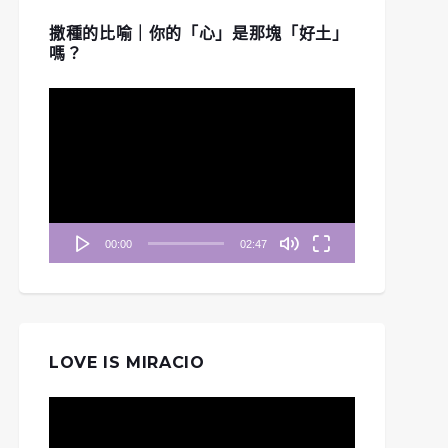
撒種的比喻｜你的「心」是那塊「好土」
嗎？
視
訊
播
放
器
00:00
02:47
LOVE IS MIRACIO
視
訊