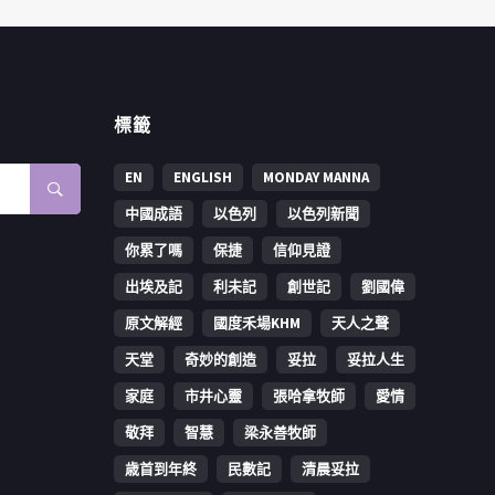
標籤
EN
ENGLISH
MONDAY MANNA
中國成語
以色列
以色列新聞
你累了嗎
保捷
信仰見證
出埃及記
利未記
創世記
劉國偉
原文解經
國度禾場KHM
天人之聲
天堂
奇妙的創造
妥拉
妥拉人生
家庭
市井心靈
張哈拿牧師
愛情
敬拜
智慧
梁永善牧師
歳首到年終
民數記
清晨妥拉