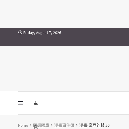
Skip to content
Friday, August 7, 2026
主
Vine Media
葡萄樹傳媒
Home
隨想隨筆
漫畫事件簿
漫畫-摩西的杖 50
頁