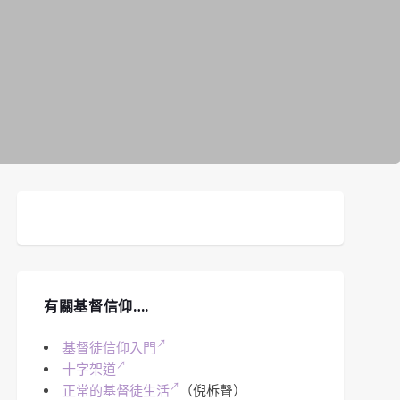
有關基督信仰….
基督徒信仰入門
十字架道
正常的基督徒生活
（倪柝聲）