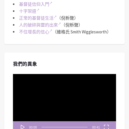
基督徒信仰入門
十字架道
正常的基督徒生活
（倪柝聲）
人的破碎與靈的出來
（倪柝聲）
不住增長的信心
（維格氏 Smith Wigglesworth）
我們的異象
視
訊
播
放
器
00:00
00:41