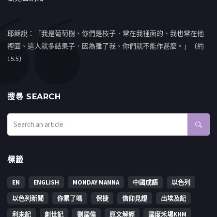
耶穌說：「我是葡萄樹、你們是枝子．常在我裡面的、我也常在他
裡面、這人就多結果子．因為離了我、你們就不能作甚麼。」（約
15:5）
搜㝷 SEARCH
標籤
EN
ENGLISH
MONDAY MANNA
中國成語
以色列
以色列新聞
你累了嗎
保捷
信仰見證
出埃及記
利未記
創世記
劉國偉
原文解經
國度禾場KHM