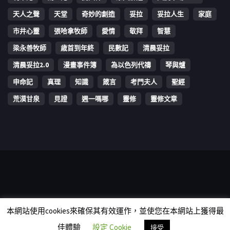
天人之聲
天堂
奇妙的創造
妥拉
妥拉人生
家庭
市井心靈
張哈拿牧師
愛情
敬拜
智慧
梁永善牧師
歳首到年終
民數記
清晨妥拉
清晨妥拉2.0
漫畫事件簿
為以色列代禱
琴與爐
申命記
真理
知識
箴言
考門夫人
聖經
荒漠甘泉
見證
週一嗎哪
靈修
靈修文章
Copyright © 2006-2026 The Vine Media Organization Limited. All
本網站使用cookies來確保其有效運作，並使您在本網站上獲得最
rights reserved.
佳體驗
設定 Cookie
接受