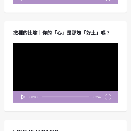
撒種的比喻｜你的「心」是那塊「好土」嗎？
視
訊
播
放
器
00:00
02:47