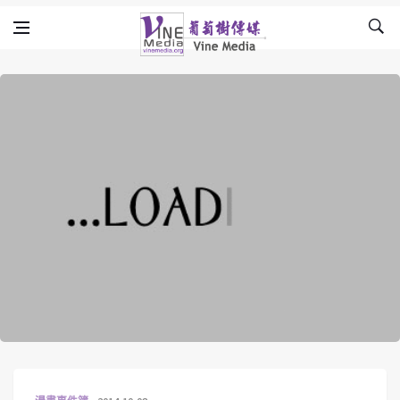
Skip to content
Vine Media
葡萄樹傳媒