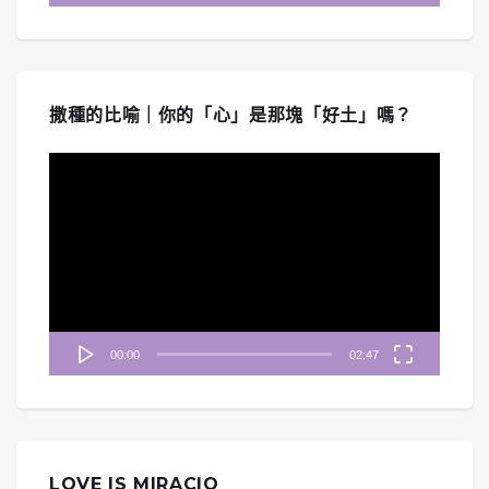
撒種的比喻｜你的「心」是那塊「好土」嗎？
視
訊
播
放
器
00:00
02:47
LOVE IS MIRACIO