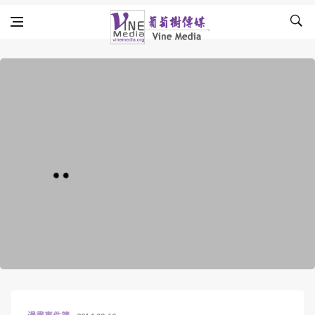
Skip to content
Vine Media
葡萄樹傳媒