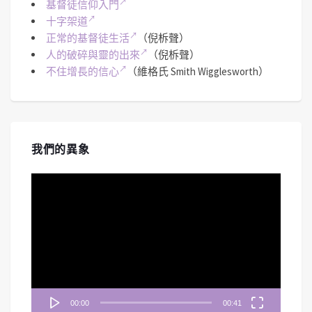
基督徒信仰入門
十字架道
正常的基督徒生活
（倪柝聲）
人的破碎與靈的出來
（倪柝聲）
不住增長的信心
（維格氏 Smith Wigglesworth）
我們的異象
視
訊
播
放
器
00:00
00:41