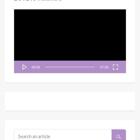
視
訊
播
放
器
00:00
07:00