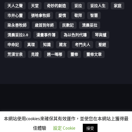
天人之聲
天堂
奇妙的創造
妥拉
妥拉人生
家庭
市井心靈
張哈拿牧師
愛情
敬拜
智慧
梁永善牧師
歳首到年終
民數記
清晨妥拉
清晨妥拉2.0
漫畫事件簿
為以色列代禱
琴與爐
申命記
真理
知識
箴言
考門夫人
聖經
荒漠甘泉
見證
週一嗎哪
靈修
靈修文章
Copyright © 2006-2026 The Vine Media Organization Limited. All
本網站使用cookies來確保其有效運作，並使您在本網站上獲得最
rights reserved.
佳體驗
設定 Cookie
接受