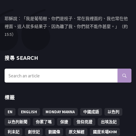
耶穌說：「我是葡萄樹、你們是枝子．常在我裡面的、我也常在他
裡面、這人就多結果子．因為離了我、你們就不能作甚麼。」（約
15:5）
搜㝷 SEARCH
標籤
EN
ENGLISH
MONDAY MANNA
中國成語
以色列
以色列新聞
你累了嗎
保捷
信仰見證
出埃及記
利未記
創世記
劉國偉
原文解經
國度禾場KHM