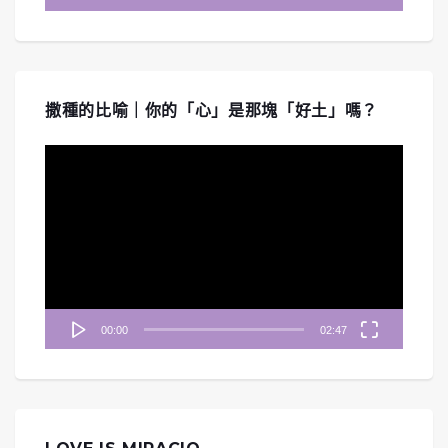
撒種的比喻｜你的「心」是那塊「好土」嗎？
視
訊
播
放
器
00:00
02:47