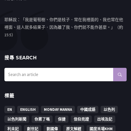
耶穌說：「我是葡萄樹、你們是枝子．常在我裡面的、我也常在他
裡面、這人就多結果子．因為離了我、你們就不能作甚麼。」（約
15:5）
搜㝷 SEARCH
標籤
EN
ENGLISH
MONDAY MANNA
中國成語
以色列
以色列新聞
你累了嗎
保捷
信仰見證
出埃及記
利未記
創世記
劉國偉
原文解經
國度禾場KHM