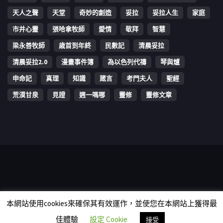
天人之聲
天堂
奇妙的創造
妥拉
妥拉人生
家庭
市井心靈
張哈拿牧師
愛情
敬拜
智慧
梁永善牧師
歳首到年終
民數記
清晨妥拉
清晨妥拉2.0
漫畫事件簿
為以色列代禱
琴與爐
申命記
真理
知識
箴言
考門夫人
聖經
荒漠甘泉
見證
週一嗎哪
靈修
靈修文章
Copyright © 2006-2026 The Vine Media Organization Limited. All
本網站使用cookies來確保其有效運作，並使您在本網站上獲得最
rights reserved.
佳體驗
設定 Cookie
接受