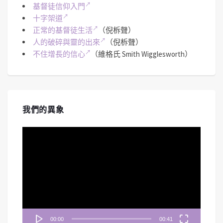
基督徒信仰入門
十字架道
正常的基督徒生活
（倪柝聲）
人的破碎與靈的出來
（倪柝聲）
不住增長的信心
（維格氏 Smith Wigglesworth）
我們的異象
視
訊
播
放
器
00:00
00:41