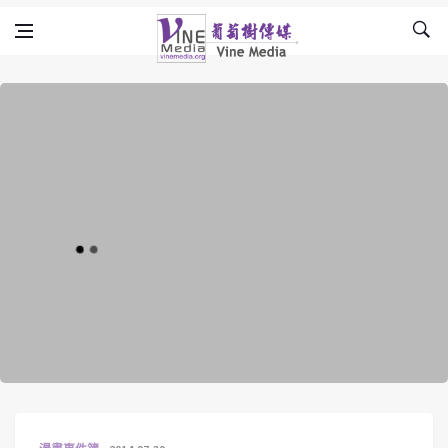
Skip to content
Vine Media
葡萄樹傳媒