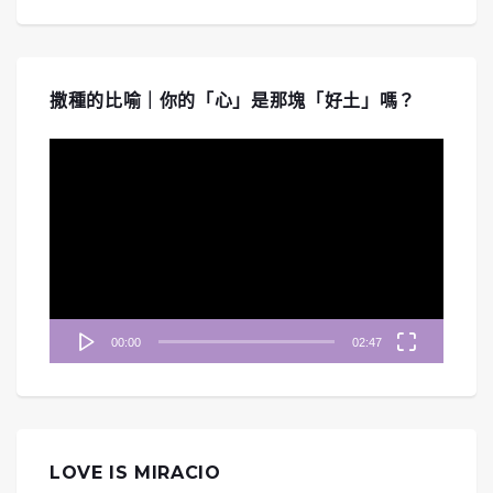
撒種的比喻｜你的「心」是那塊「好土」嗎？
視
訊
播
放
器
00:00
02:47
LOVE IS MIRACIO