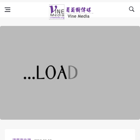
Skip to content
Vine Media
葡萄樹傳媒