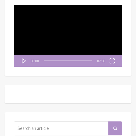
視
訊
播
放
器
00:00
07:00