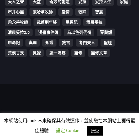
天人之聲
天堂
奇妙的創造
妥拉
妥拉人生
家庭
市井心靈
張哈拿牧師
愛情
敬拜
智慧
梁永善牧師
歳首到年終
民數記
清晨妥拉
清晨妥拉2.0
漫畫事件簿
為以色列代禱
琴與爐
申命記
真理
知識
箴言
考門夫人
聖經
荒漠甘泉
見證
週一嗎哪
靈修
靈修文章
Copyright © 2006-2026 The Vine Media Organization Limited. All
本網站使用cookies來確保其有效運作，並使您在本網站上獲得最
rights reserved.
佳體驗
設定 Cookie
接受