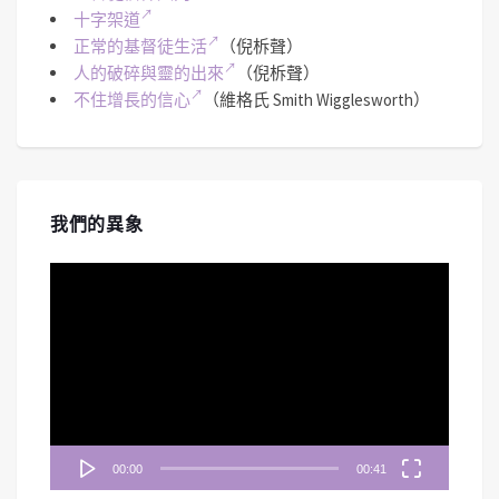
十字架道
正常的基督徒生活
（倪柝聲）
人的破碎與靈的出來
（倪柝聲）
不住增長的信心
（維格氏 Smith Wigglesworth）
我們的異象
視
訊
播
放
器
00:00
00:41