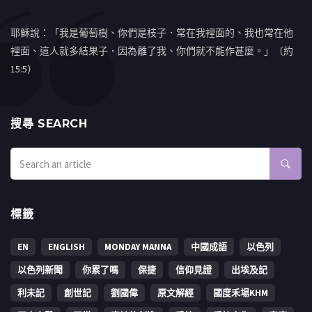
耶穌說：「我是葡萄樹、你們是枝子．常在我裡面的、我也常在他
裡面、這人就多結果子．因為離了我、你們就不能作甚麼。」（約
15:5）
搜㝷 SEARCH
標籤
EN
ENGLISH
MONDAY MANNA
中國成語
以色列
以色列新聞
你累了嗎
保捷
信仰見證
出埃及記
利未記
創世記
劉國偉
原文解經
國度禾場KHM