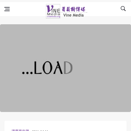
Skip to content
Vine Media
葡萄樹傳媒