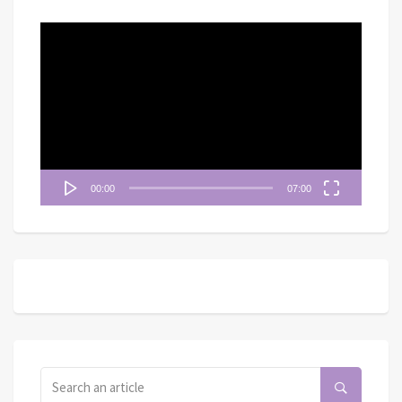
視
訊
播
放
器
00:00
07:00