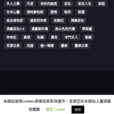
天人之聲
天堂
奇妙的創造
妥拉
妥拉人生
家庭
市井心靈
張哈拿牧師
愛情
敬拜
智慧
梁永善牧師
歳首到年終
民數記
清晨妥拉
清晨妥拉2.0
漫畫事件簿
為以色列代禱
琴與爐
申命記
真理
知識
箴言
考門夫人
聖經
荒漠甘泉
見證
週一嗎哪
靈修
靈修文章
Copyright © 2006-2026 The Vine Media Organization Limited. All
本網站使用cookies來確保其有效運作，並使您在本網站上獲得最
rights reserved.
佳體驗
設定 Cookie
接受