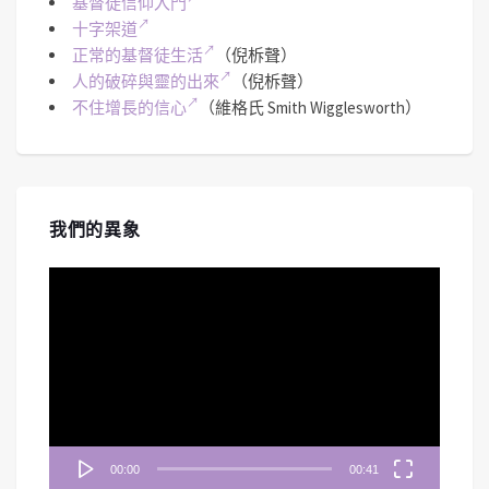
基督徒信仰入門
十字架道
正常的基督徒生活
（倪柝聲）
人的破碎與靈的出來
（倪柝聲）
不住增長的信心
（維格氏 Smith Wigglesworth）
我們的異象
視
訊
播
放
器
00:00
00:41