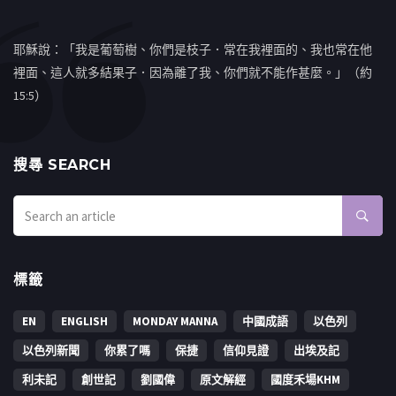
耶穌說：「我是葡萄樹、你們是枝子．常在我裡面的、我也常在他
裡面、這人就多結果子．因為離了我、你們就不能作甚麼。」（約
15:5）
搜㝷 SEARCH
標籤
EN
ENGLISH
MONDAY MANNA
中國成語
以色列
以色列新聞
你累了嗎
保捷
信仰見證
出埃及記
利未記
創世記
劉國偉
原文解經
國度禾場KHM