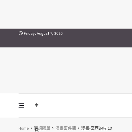
Skip to content
Friday, August 7, 2026
主
Vine Media
葡萄樹傳媒
Home
隨想隨筆
漫畫事件簿
漫畫-摩西的杖 13
頁