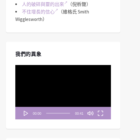
人的破碎與靈的出來
（倪柝聲）
不住增長的信心
（維格氏 Smith
Wigglesworth）
我們的異象
視
訊
播
放
器
00:00
00:41