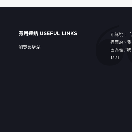
有用連結 USEFUL LINKS
耶穌說：「
裡面的、我
瀏覽舊網站
因為離了我
15:5）