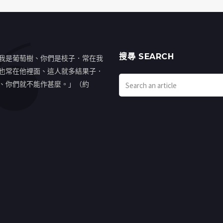
搜㝷 SEARCH
我是葡萄樹、你們是枝子．常在我
也常在他裡面、這人就多結果子．
、你們就不能作甚麼。」（約