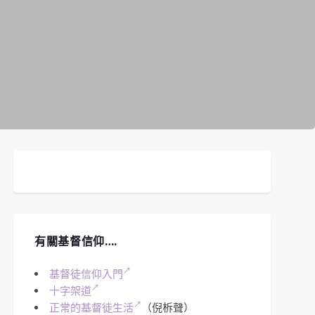
有關基督信仰….
基督徒信仰入門
十字架道
正常的基督徒生活
（倪柝聲）