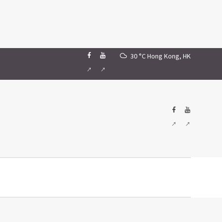
30 °C
Hong Kong, HK