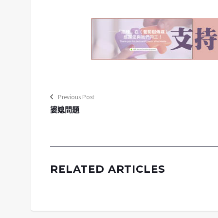
Previous Post
婆媳問題
RELATED ARTICLES