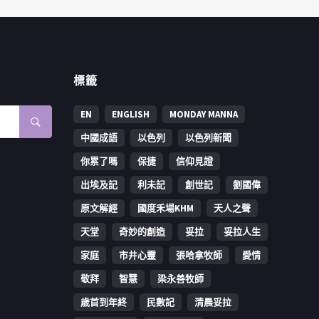
標籤
EN
ENGLISH
MONDAY MANNA
中國成語
以色列
以色列新聞
你累了嗎
保捷
信仰見證
出埃及記
利未記
創世記
劉國偉
原文解經
國度禾場KHM
天人之聲
天堂
奇妙的創造
妥拉
妥拉人生
家庭
市井心靈
張哈拿牧師
愛情
敬拜
智慧
梁永善牧師
歳首到年終
民數記
清晨妥拉