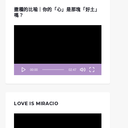
撒種的比喻｜你的「心」是那塊「好土」
嗎？
視
訊
播
放
器
00:00
02:47
LOVE IS MIRACIO
視
訊