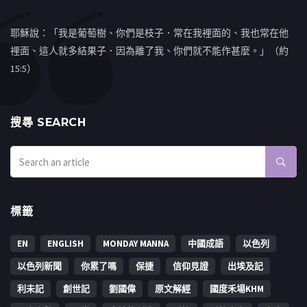
耶穌說：「我是葡萄樹、你們是枝子．常在我裡面的、我也常在他
裡面、這人就多結果子．因為離了我、你們就不能作甚麼。」（約
15:5）
搜㝷 SEARCH
標籤
EN
ENGLISH
MONDAY MANNA
中國成語
以色列
以色列新聞
你累了嗎
保捷
信仰見證
出埃及記
利未記
創世記
劉國偉
原文解經
國度禾場KHM