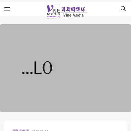
Skip to content
Vine Media
葡萄樹傳媒