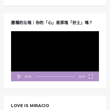
撒種的比喻｜你的「心」是那塊「好土」嗎？
視
訊
播
放
器
00:00
02:47
LOVE IS MIRACIO