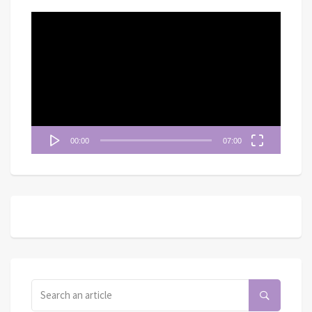
視
訊
播
放
器
00:00
07:00