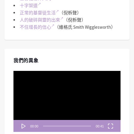
十字架道
正常的基督徒生活
（倪柝聲）
人的破碎與靈的出來
（倪柝聲）
不住增長的信心
（維格氏 Smith Wigglesworth）
我們的異象
視
訊
播
放
器
00:00
00:41