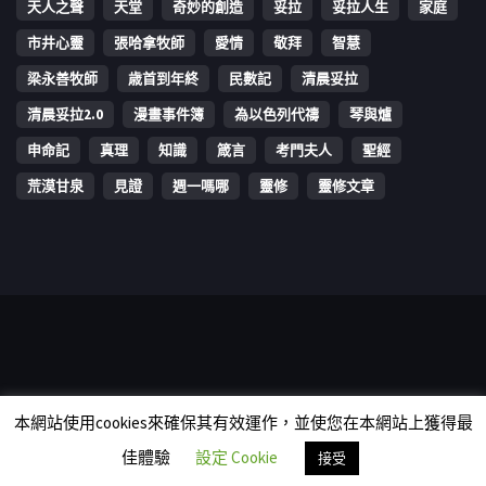
天人之聲
天堂
奇妙的創造
妥拉
妥拉人生
家庭
市井心靈
張哈拿牧師
愛情
敬拜
智慧
梁永善牧師
歳首到年終
民數記
清晨妥拉
清晨妥拉2.0
漫畫事件簿
為以色列代禱
琴與爐
申命記
真理
知識
箴言
考門夫人
聖經
荒漠甘泉
見證
週一嗎哪
靈修
靈修文章
Copyright © 2006-2026 The Vine Media Organization Limited. All
本網站使用cookies來確保其有效運作，並使您在本網站上獲得最
rights reserved.
佳體驗
設定 Cookie
接受