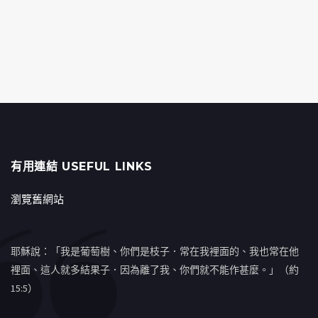
有用連結 USEFUL LINKS
瀏覽舊網站
耶穌說：「我是葡萄樹、你們是枝子．常在我裡面的、我也常在他
裡面、這人就多結果子．因為離了我、你們就不能作甚麼。」（約
15:5）