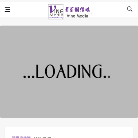
Skip to content
Vine Media
葡萄樹傳媒