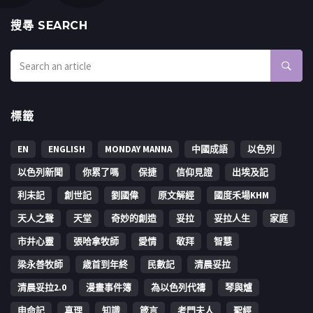
搜㝷 SEARCH
標籤
EN
ENGLISH
MONDAY MANNA
中國成語
以色列
以色列新聞
你累了嗎
保捷
信仰見證
出埃及記
利未記
創世記
劉國偉
原文解經
國度禾場KHM
天人之聲
天堂
奇妙的創造
妥拉
妥拉人生
家庭
市井心靈
張哈拿牧師
愛情
敬拜
智慧
梁永善牧師
歳首到年終
民數記
清晨妥拉
清晨妥拉2.0
漫畫事件簿
為以色列代禱
琴與爐
申命記
真理
知識
箴言
考門夫人
聖經