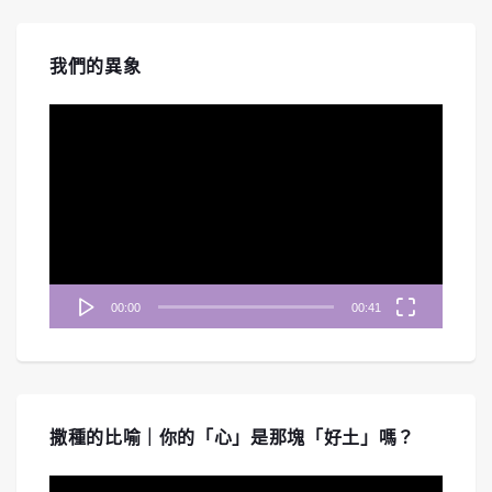
我們的異象
視
訊
播
放
器
00:00
00:41
撒種的比喻｜你的「心」是那塊「好土」嗎？
視