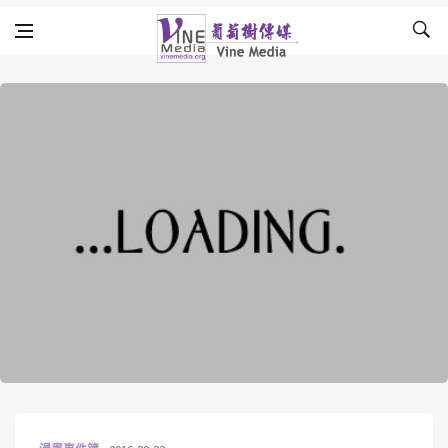
Skip to content
Vine Media
葡萄樹傳媒