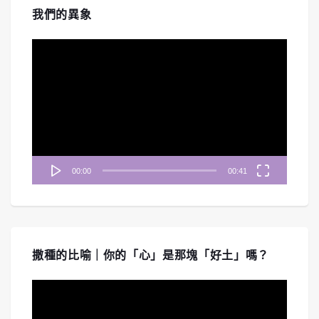
我們的異象
視
訊
播
放
器
00:00
00:41
撒種的比喻｜你的「心」是那塊「好土」嗎？
視
訊