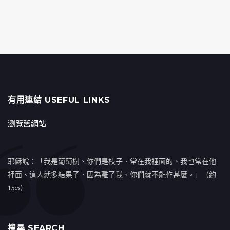
有用連結 USEFUL LINKS
瀏覽舊網站
耶穌說：「我是葡萄樹、你們是枝子．常在我裡面的、我也常在他
裡面、這人就多結果子．因為離了我、你們就不能作甚麼。」（約
15:5）
搜㝷 SEARCH