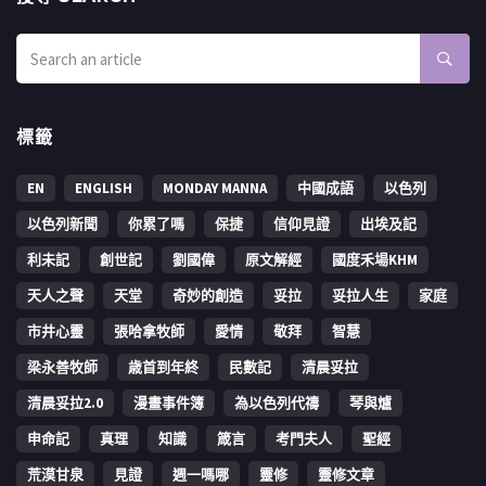
標籤
EN
ENGLISH
MONDAY MANNA
中國成語
以色列
以色列新聞
你累了嗎
保捷
信仰見證
出埃及記
利未記
創世記
劉國偉
原文解經
國度禾場KHM
天人之聲
天堂
奇妙的創造
妥拉
妥拉人生
家庭
市井心靈
張哈拿牧師
愛情
敬拜
智慧
梁永善牧師
歳首到年終
民數記
清晨妥拉
清晨妥拉2.0
漫畫事件簿
為以色列代禱
琴與爐
申命記
真理
知識
箴言
考門夫人
聖經
荒漠甘泉
見證
週一嗎哪
靈修
靈修文章