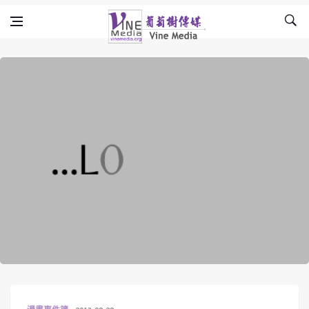
Skip to content
Vine Media
葡萄樹傳媒