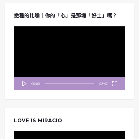
撒種的比喻｜你的「心」是那塊「好土」嗎？
視
訊
播
放
器
00:00
02:47
LOVE IS MIRACIO
視