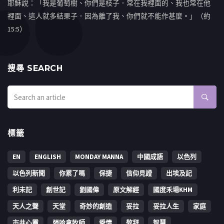
耶穌說：「我是葡萄樹、你們是枝子．常在我裡面的、我也常在他
裡面、這人就多結果子．因為離了我、你們就不能作甚麼。」（約
15:5）
搜㝷 SEARCH
標籤
EN
ENGLISH
MONDAY MANNA
中國成語
以色列
以色列新聞
你累了嗎
保捷
信仰見證
出埃及記
利未記
創世記
劉國偉
原文解經
國度禾場KHM
天人之聲
天堂
奇妙的創造
妥拉
妥拉人生
家庭
市井心靈
張哈拿牧師
愛情
敬拜
智慧