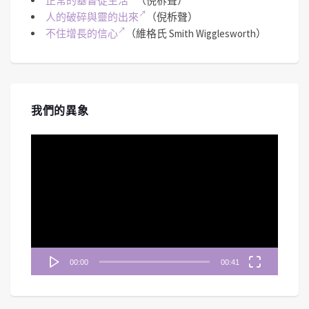
正常的基督徒生活
（倪柝聲）
人的破碎與靈的出來
（倪柝聲）
不住增長的信心
（維格氏 Smith Wigglesworth）
我們的異象
視
訊
播
放
器
00:00
00:41