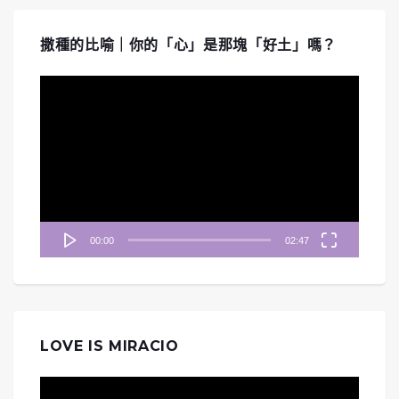
撒種的比喻｜你的「心」是那塊「好土」嗎？
視
訊
播
放
器
00:00
02:47
LOVE IS MIRACIO
視