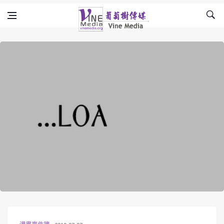
Skip to content
Vine Media
葡萄樹傳媒