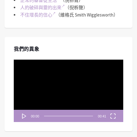
正常的基督徒生活
（倪柝聲）
人的破碎與靈的出來
（倪柝聲）
不住增長的信心
（維格氏 Smith Wigglesworth）
我們的異象
視
訊
播
放
器
00:00
00:41