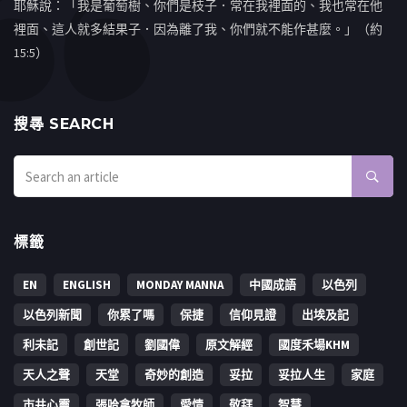
耶穌說：「我是葡萄樹、你們是枝子．常在我裡面的、我也常在他
裡面、這人就多結果子．因為離了我、你們就不能作甚麼。」（約
15:5）
搜㝷 SEARCH
標籤
EN
ENGLISH
MONDAY MANNA
中國成語
以色列
以色列新聞
你累了嗎
保捷
信仰見證
出埃及記
利未記
創世記
劉國偉
原文解經
國度禾場KHM
天人之聲
天堂
奇妙的創造
妥拉
妥拉人生
家庭
市井心靈
張哈拿牧師
愛情
敬拜
智慧