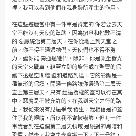
裡，我可以看到他們在我身邊所產生的作用。
在這些遊歷當中有一件事是肯定的:你若要去天
堂不能沒有天使的幫助，因為撒旦和牠數不清
的 惡魔統治第二層天，在你從地上到天堂之
前，你不得不通過牠們。天使們也不得不努
力，讓你能 夠通過牠們，除非，你是乘坐發光
的天堂火戰車，藉著立即的旅行或在聖靈的保
護下透過空間牆 壁和道路到達，它的彰顯是一
種無形的保護，開通一條路讓你通過第二層天
直上第三層天。只有 經過授權的靈可以行在其
中，惡魔是不被允許的。在我到天堂之行的路
上，我從來沒有見過爭戰 發生，我相信是神蓋
住了我的眼睛，所以我不會被嚇壞，但有一件
事我看到在這個第二層天領域 是絕對的黑暗和
恐懼。然後，我會失去意識一下，下一分鐘，