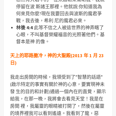
停留在波 斯諸王那裡。他就說:你知道我為
何來見你麼?現在我要回去與波斯的魔君爭
戰，我去後，希利 尼的魔君必來。
林後 4:4
此等不信之人被這世界的神弄瞎了
心眼，不叫基督榮耀福音的光照著他們。基
督本是神 的像。
天上的耶路撒冷，神的大聖殿(2013 年 1 月 23
日)
我走出房間的時候，我領受到了”智慧的話語”
(啟示特定的事實有關於神的心意，要實現神未
發 生的目的和計劃)通過一個內在的直覺，顯示
給我，在那一晚，我將會去看見天堂！我是在
房間 裡，我屬靈的眼睛被打開了，然後在屬靈
的境界裡我可以看到遙遠。我看到了龍，惡