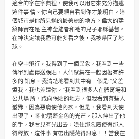
適合的字在字典裡，使我可以用它來充分描述
這件事 情。你自己要親自看到你才能明白。這
個城市是你所見過的最美麗的地方。偉大的建
築師實在是 主神全能者和祂的兒子耶穌基督。
在神決定讓我盡可能多看之後，我被帶回了地
球。
在空中飛行，我得到了一個異象，我看到一些
傳單到處傳送張貼，人們聚集在一起因著有許
多的 訊息。我清楚地看到其中有一個是:”父差
遣我，我也差遣你。”我看到很多人在體育場和
公共場 所，跑向張貼的地方，但我看到有些人
猶豫，因為惡魔使他內疚。但是，我看到天使
出現了，將 他覆蓋金色的光芒。那人伸出了他
的手，我看見有光出去，嗆住那惡魔使得那人
得釋放，這件事 有帶出隱藏得訊息！！當我在