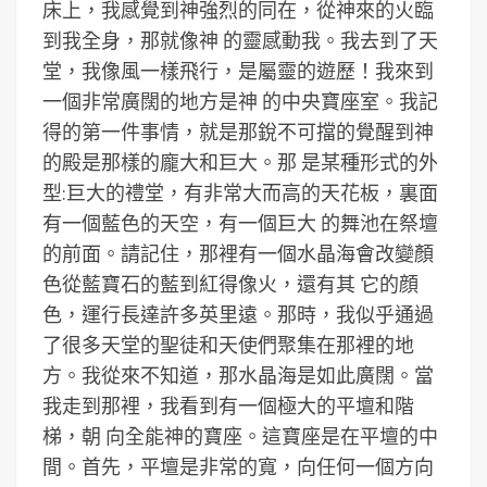
床上，我感覺到神強烈的同在，從神來的火臨
到我全身，那就像神 的靈感動我。我去到了天
堂，我像風一樣飛行，是屬靈的遊歷！我來到
一個非常廣闊的地方是神 的中央寶座室。我記
得的第一件事情，就是那銳不可擋的覺醒到神
的殿是那樣的龐大和巨大。那 是某種形式的外
型:巨大的禮堂，有非常大而高的天花板，裏面
有一個藍色的天空，有一個巨大 的舞池在祭壇
的前面。請記住，那裡有一個水晶海會改變顏
色從藍寶石的藍到紅得像火，還有其 它的顔
色，運行長達許多英里遠。那時，我似乎通過
了很多天堂的聖徒和天使們聚集在那裡的地
方。我從來不知道，那水晶海是如此廣闊。當
我走到那裡，我看到有一個極大的平壇和階
梯，朝 向全能神的寶座。這寶座是在平壇的中
間。首先，平壇是非常的寬，向任何一個方向