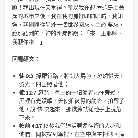
蹦！我出現在天堂裡。所以我在觀 看這島上美
麗的城市之後，我在我的房裡睜開眼睛，我知
道，我剛剛從另外一個世界回來。主必 要來，
讓那聽到的，神的新婦都說：「來！主耶穌，
我願你來！」
回應經文：
徒 9:3
掃羅行路，將到大馬色，忽然從天上
發光，四面照著他；
徒 12:7
忽然，有主的一個使者站在旁邊，
屋裡有光照耀，天使拍彼得的肋旁，拍醒了
他，說:快 快起來！那鐵鍊就從他手上脫落
下來。
帖前 4:17
以後我們這活著還存留的人必和
他們一同被提到雲裡，在空中與主相遇。這