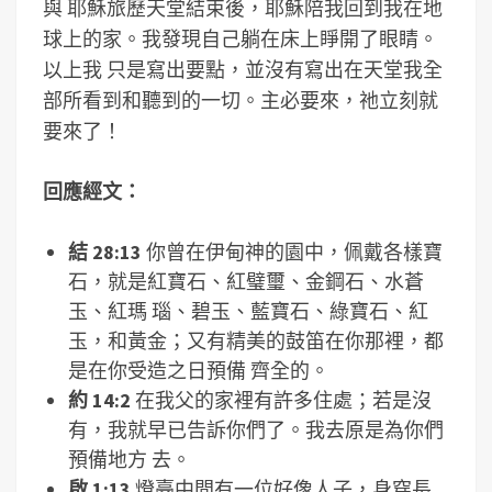
與 耶穌旅歷天堂結束後，耶穌陪我回到我在地
球上的家。我發現自己躺在床上睜開了眼睛。
以上我 只是寫出要點，並沒有寫出在天堂我全
部所看到和聽到的一切。主必要來，祂立刻就
要來了！
回應經文：
結 28:13
你曾在伊甸神的園中，佩戴各樣寶
石，就是紅寶石、紅璧璽、金鋼石、水蒼
玉、紅瑪 瑙、碧玉、藍寶石、綠寶石、紅
玉，和黃金；又有精美的鼓笛在你那裡，都
是在你受造之日預備 齊全的。
約 14:2
在我父的家裡有許多住處；若是沒
有，我就早已告訴你們了。我去原是為你們
預備地方 去。
啟 1:13
燈臺中間有一位好像人子，身穿長