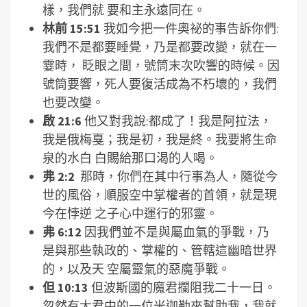
樣，我們就 要和主永遠同在。
林前 15:51
我如今把一件奧祕的事告訴你們:
我們不是都要睡覺，乃是都要改變，就在一
霎時， 眨眼之間，號筒末次吹響的時候。因
號筒要響，死人要復活成為不朽壞的，我們
也要改變。
啟 21:6
他又對我說:都成了！我是阿拉法，
我是俄梅戛；我是初，我是終。我要將生命
泉的水白 白賜給那口渴的人喝。
弗 2:2
那時，你們在其中行事為人，隨從今
世的風俗，順服空中掌權者的首領，就是現
今在悖逆 之子心中運行的邪靈。
弗 6:12
因我們並不是與屬血氣的爭戰，乃
是與那些執政的、掌權的、管轄這幽暗世界
的，以及天 空屬靈氣的惡魔爭戰。
但 10:13
但波斯國的魔君攔阻我二十一日。
忽然有大君中的一位米迦勒來幫助我，我就