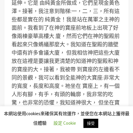
延伸。它是 由純黃金所做成，它們呈現金黃色
澤。接著，我注意到階梯:一，二，三，所有這
些都是實在的 純黃金！我是站在萬軍之主神的
面前。我看到了在神的寶座前地板上出現了好
像兩棟豪華高樓大 廈，然而它們在神的聖殿前
看起來只像螞蟻那麼大。我知道在聖殿的牆壁
中還有許多會議大廈， 但我相信神把這些大廈
放在這裡是要讓我更清楚的知道神的聖殿和神
的寶座的大。接著，我被帶 到寶座的左邊看不
同的景觀，我可以看到全能神的大寶座:非常大
的寬度，長度和高度。祂坐在 寶座上，有一個
人形有腳，有手，有頭的輪廓，我非常的吃
驚，也非常的恐懼，我知道神很大， 但坐在寶
座上的是那麽大。你無法用任何東西來衡量祂
本網站使用cookies來確保其有效運作，並使您在本網站上獲得最
或來比較祂。
佳體驗
設定 Cookie
接受