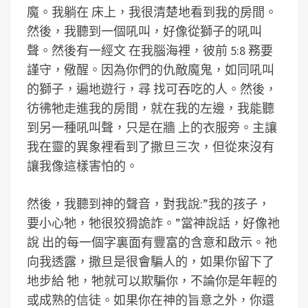
魔。我躺在 床上，我很清楚地看到我的房間。
然後，我聽到一個吼叫，好像從獅子的吼叫
聲。然後有一經文 在我腦海裡，彼前 5:8 務要
謹守，儆醒。因為你們的仇敵魔鬼，如同吼叫
的獅子，遍地遊行，尋 找可吞吃的人。然後，
彷彿牠走進我的房間，就在我的左邊，我能聽
到另一種吼叫聲，只是在牆 上的衣服旁。主讓
我在靈的異象裡看到了撒旦三次，但從來沒有
讓我像這樣害怕的。
然後，我聽到神的聲音，對我說:”我的孩子，
要小心牠，牠很狡猾詭詐。”當神說話，好像祂
說 出的每一個字裏面有豐富的含意和啟示。祂
向我透露，撒旦是很會騙人的，如果你留下了
地步給 牠，牠就可以欺騙你，不論你是年輕的
或成熟的信徒。如果你在神的旨意之外，你還