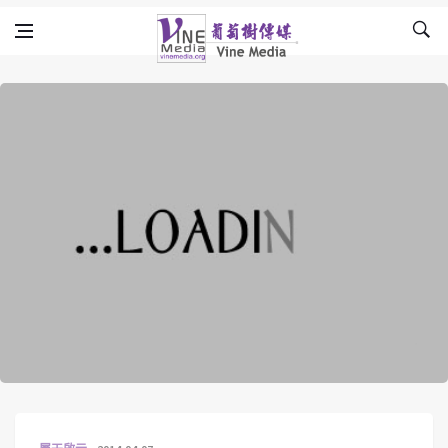
Skip to content
Vine Media
葡萄樹傳媒