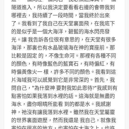
隧道進入，所以我決定要看看右邊的會帶我到
哪裡去，我持續了一段時間，當我終於出來
了。我看到了我自己在天堂裏面飛，在我底下
的是似乎是一個大海洋，碧藍的海水閃亮發
光。讓 我告訴各位很有意思的，在天堂有很多
海洋，那裏也有水晶玻璃海在神的寶座前。那
比較是固定 的，不像生命河。那裡有各種不同
的顏色，有時像藍色的藍寶石，有時偏紅，有
時偏黃像火一 樣，許多不同的顏色。我看到這
片海域我可以感覺到它是非常深的。首先，我
問自己，”為什麼神 要對我如此恩待?”我感到有
點害怕如果我落到水裡的話。這海就是無盡的
海水，盡你眼睛所能看 到的都是水。我感謝
神，祂沒有讓我落到水裡。雖然我在天堂屬靈
的世界裏面遊歷，然而我還是 我自己，就像我
害怕在很高的地方，也害怕在大海之上，也許