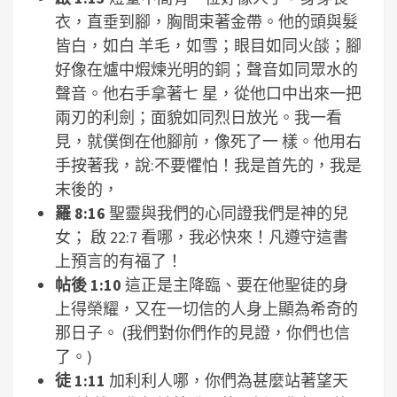
衣，直垂到腳，胸間束著金帶。他的頭與髮
皆白，如白 羊毛，如雪；眼目如同火燄；腳
好像在爐中煆煉光明的銅；聲音如同眾水的
聲音。他右手拿著七 星，從他口中出來一把
兩刃的利劍；面貌如同烈日放光。我一看
見，就僕倒在他腳前，像死了一 樣。他用右
手按著我，說:不要懼怕！我是首先的，我是
末後的，
羅 8:16
聖靈與我們的心同證我們是神的兒
女； 啟 22:7 看哪，我必快來！凡遵守這書
上預言的有福了！
帖後 1:10
這正是主降臨、要在他聖徒的身
上得榮耀，又在一切信的人身上顯為希奇的
那日子。 (我們對你們作的見證，你們也信
了。)
徒 1:11
加利利人哪，你們為甚麼站著望天