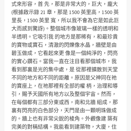
式來形容，首 先，那是非常大的，巨大，龐大
(根據啟示錄 21 章，那是 1500 英里高，1500 英
里長，1500 英里 寬，所以我不會為它是如此巨
大而感到驚訝)。整個城市像玻璃一樣的透明和
半透明。它吸引我 的地方是那稀有，和最珍貴
的寶物或寶石，清澈的閃爍像水晶，牆壁是由
碧玉做成，它看起來更 像是一個純淨的，閃亮
的實心鑽石。當我一直在注目看那個城市，我
看到那裏是光的集中處，是 從那裡擴散到天堂
不同的地方和不同的距離。原因是父神同在祂
的寶座上，在祂那裡有全部的權 柄，治理和導
引，賜予天國所有地方以及整個宇宙。然而，
在每個都有三部分東或西，南和北牆 組成，那
裏有閃亮的白色部分，天門是由一顆明珠做成
的。牆上也有非常尖銳的棱角。外觀像建 築有
完美的對稱結構。我能看到建築物，大廈，住