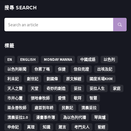
搜㝷 SEARCH
標籤
EN
ENGLISH
MONDAY MANNA
中國成語
以色列
以色列新聞
你累了嗎
保捷
信仰見證
出埃及記
利未記
創世記
劉國偉
原文解經
國度禾場KHM
天人之聲
天堂
奇妙的創造
妥拉
妥拉人生
家庭
市井心靈
張哈拿牧師
愛情
敬拜
智慧
梁永善牧師
歳首到年終
民數記
清晨妥拉
清晨妥拉2.0
漫畫事件簿
為以色列代禱
琴與爐
申命記
真理
知識
箴言
考門夫人
聖經