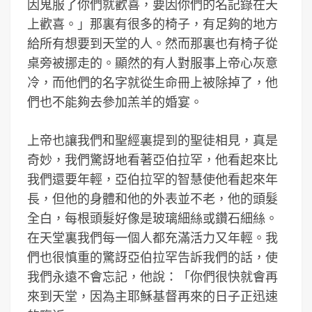
因鬼服了你們就歡喜，要因你們的名記錄在天
上歡喜。」那裏有很多的椅子，有足夠的地方
給所有想要到天堂的人。然而那裏也有椅子從
桌旁被挪走的。顯然的有人對服事上帝心灰意
冷，而他們的名字就從生命冊上被除掉了，他
們也不能夠去參加羔羊的婚宴。
上帝也讓我們和聖經裏提到的聖徒相見，真是
奇妙，我們驚訝地看著亞伯拉罕，他看起來比
我們還要年輕，亞伯拉罕的智慧使他看起來年
長，但他的身體和他的外表並不老，他的頭髮
全白，每根頭髮好像是玻璃細絲或鑽石細絲。
在天堂裏我們每一個人都充滿活力又年輕。我
們也很慎重的驚訝亞伯拉罕告訴我們的話，使
我們永遠不會忘記，他說：「你們很快就會再
來到天堂，因為主耶穌基督再來的日子正迅速