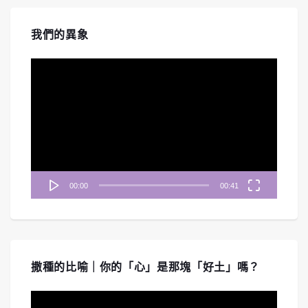
我們的異象
視
訊
播
放
器
00:00
00:41
撒種的比喻｜你的「心」是那塊「好土」嗎？
視