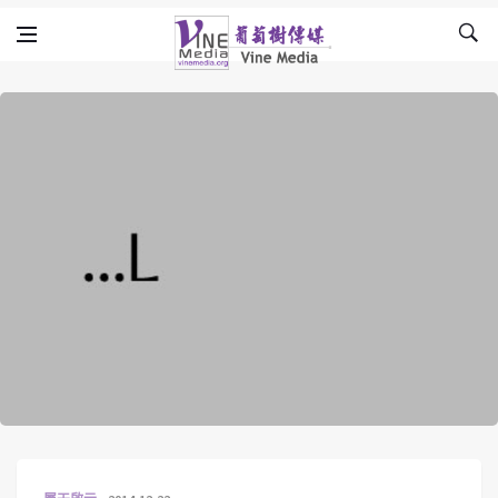
Skip to content
Vine Media
葡萄樹傳媒