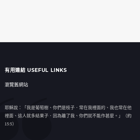
有用連結 USEFUL LINKS
瀏覽舊網站
耶穌說：「我是葡萄樹、你們是枝子．常在我裡面的、我也常在他
裡面、這人就多結果子．因為離了我、你們就不能作甚麼。」（約
15:5）