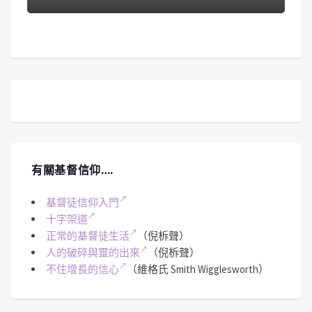
有關基督信仰….
基督徒信仰入門
十字架道
正常的基督徒生活
（倪柝聲）
人的破碎與靈的出來
（倪柝聲）
不住增長的信心
（維格氏 Smith Wigglesworth）