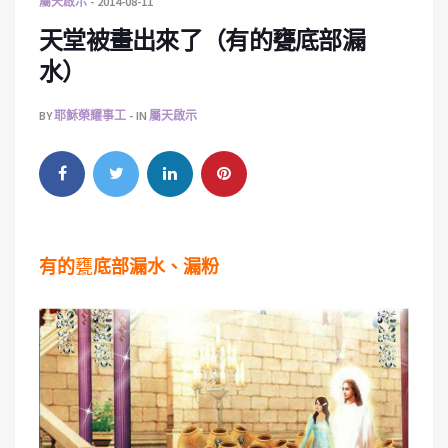
屬天啟示
2014-08-11
天堂被畫出來了（有的甕底部漏
水）
BY
耶穌榮耀事工
IN
屬天啟示
有的
甕
底部漏水、漏粉