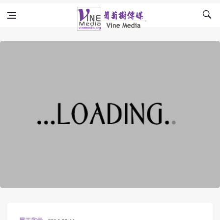
Skip to content
Vine Media
葡萄樹傳媒