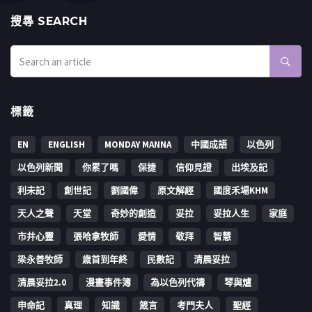
搜㝷 SEARCH
標籤
EN
ENGLISH
MONDAY MANNA
中國成語
以色列
以色列新聞
你累了嗎
保捷
信仰見證
出埃及記
利未記
創世記
劉國偉
原文解經
國度禾場KHM
天人之聲
天堂
奇妙的創造
妥拉
妥拉人生
家庭
市井心靈
張哈拿牧師
愛情
敬拜
智慧
梁永善牧師
歳首到年終
民數記
清晨妥拉
清晨妥拉2.0
漫畫事件簿
為以色列代禱
琴與爐
申命記
真理
知識
箴言
考門夫人
聖經