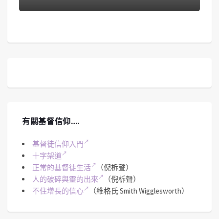
有關基督信仰….
基督徒信仰入門
十字架道
正常的基督徒生活
（倪柝聲）
人的破碎與靈的出來
（倪柝聲）
不住增長的信心
（維格氏 Smith Wigglesworth）