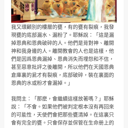
我又環顧別的樓層的甕，有的甕有裂痕，我發
現甕的底部漏水、漏粉了。耶穌說：「這是漏
掉恩典和恩典破碎的人。他們是背對神、離開
神和我身邊的人。離開教會的人也是這樣，他
們是因爲恩典漏掉、恩典消失而埋怨和不信，
甚至惡意批評之後離開，所以他們在天國恩典
倉庫裏的瓮才有裂痕，底部破碎，裝在裏面的
恩典的水或粉才會漏掉。」
我問主：「那麽，會繼續這樣放著嗎？」耶穌
說：「不會。如果他們被判定根本沒有再回來
的可能性，天使們會把那些甕清掉。在這裏只
會有完全的甕。只會保存並保管在生命册上的