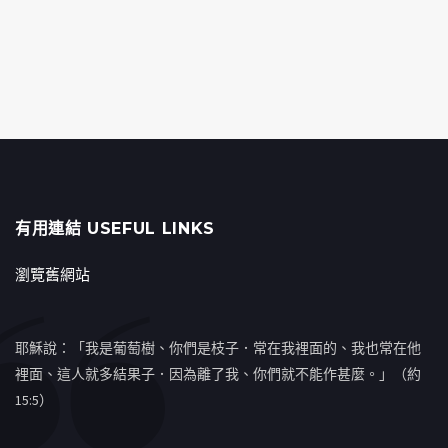
有用連結 USEFUL LINKS
瀏覽舊網站
耶穌說：「我是葡萄樹、你們是枝子．常在我裡面的、我也常在他
裡面、這人就多結果子．因為離了我、你們就不能作甚麼。」（約
15:5）