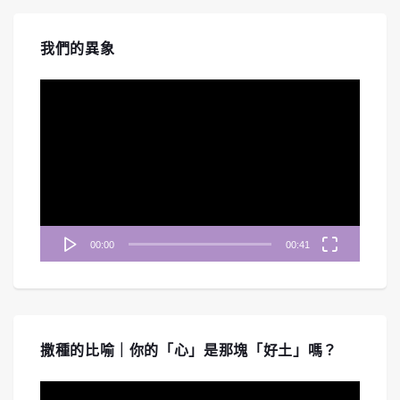
我們的異象
視
訊
播
放
器
00:00
00:41
撒種的比喻｜你的「心」是那塊「好土」嗎？
視