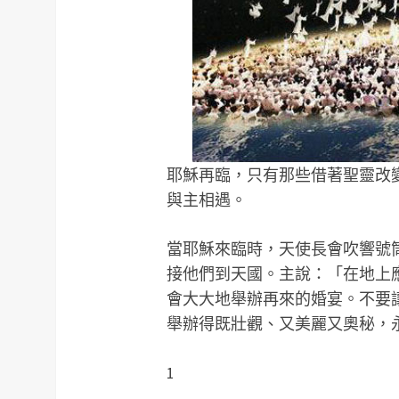
耶穌再臨，只有那些借著聖靈改
與主相遇。
當耶穌來臨時，天使長會吹響號
接他們到天國。主說：「在地上
會大大地舉辦再來的婚宴。不要
舉辦得既壯觀、又美麗又奧秘，
1