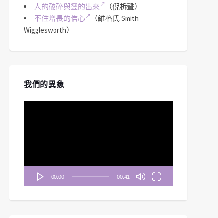
人的破碎與靈的出來
（倪柝聲）
不住增長的信心
（維格氏 Smith
Wigglesworth）
我們的異象
視
訊
播
放
器
00:00
00:41