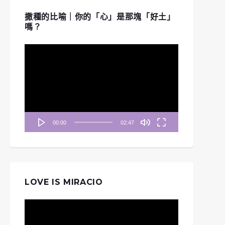
撒種的比喻｜你的「心」是那塊「好土」
嗎？
視
訊
播
放
器
00:00
02:47
LOVE IS MIRACIO
視
訊