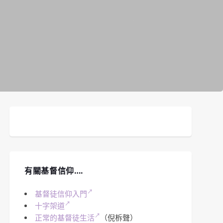
有關基督信仰….
基督徒信仰入門
十字架道
正常的基督徒生活
（倪柝聲）