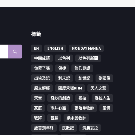
標籤
EN
ENGLISH
MONDAY MANNA
中國成語
以色列
以色列新聞
你累了嗎
保捷
信仰見證
出埃及記
利未記
創世記
劉國偉
原文解經
國度禾場KHM
天人之聲
天堂
奇妙的創造
妥拉
妥拉人生
家庭
市井心靈
張哈拿牧師
愛情
敬拜
智慧
梁永善牧師
歳首到年終
民數記
清晨妥拉