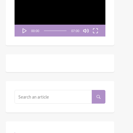
播
放
器
00:00
07:00
堂被畫出來了（這是天
天堂被畫出來了（約定的
國門內的景象）
房間之二）