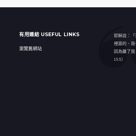
有用連結 USEFUL LINKS
耶穌說：「
裡面的、我
瀏覽舊網站
因為離了我
15:5）