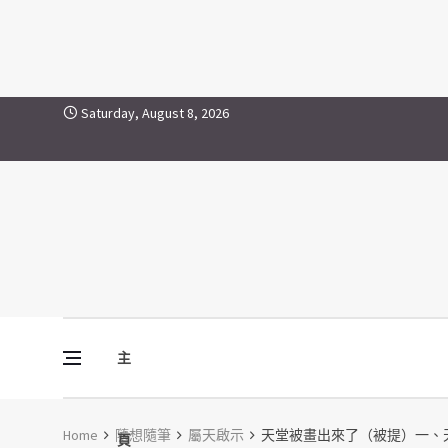
Skip to content
Saturday, August 8, 2026
主
Vine Media
葡萄樹傳媒
Home
隨想隨筆
屬天啟示
天堂被畫出來了（被提）一、
頁