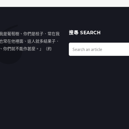
搜㝷 SEARCH
我是葡萄樹、你們是枝子．常在我
也常在他裡面、這人就多結果子．
、你們就不能作甚麼。」（約