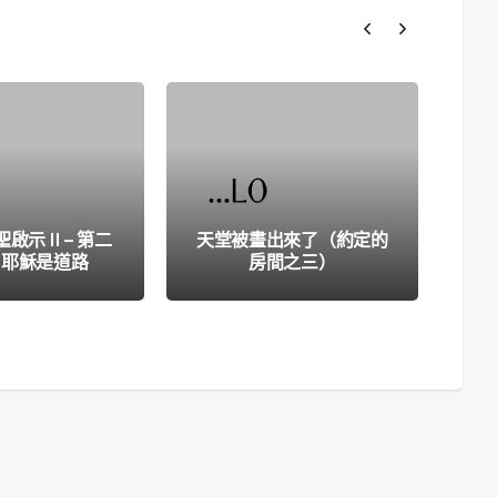
示 II – 第二
天堂被畫出來了（約定的
天
. 耶穌是道路
房間之三）