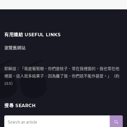
有用連結 USEFUL LINKS
瀏覽舊網站
耶穌說：「我是葡萄樹、你們是枝子．常在我裡面的、我也常在他
裡面、這人就多結果子．因為離了我、你們就不能作甚麼。」（約
15:5）
搜㝷 SEARCH