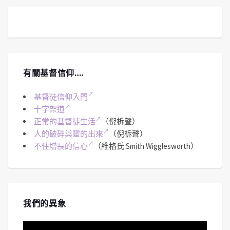
有關基督信仰….
基督徒信仰入門
十字架道
正常的基督徒生活
（倪柝聲）
人的破碎與靈的出來
（倪柝聲）
不住增長的信心
（維格氏 Smith Wigglesworth）
我們的異象
視