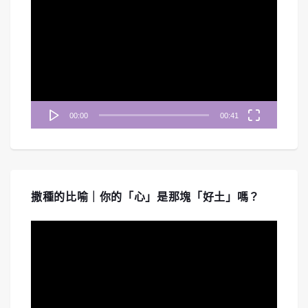
訊
播
放
器
00:00
00:41
撒種的比喻｜你的「心」是那塊「好土」嗎？
視
訊
播
放
器