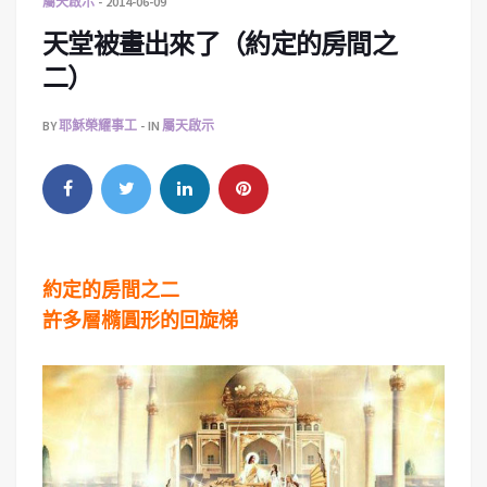
屬天啟示
2014-06-09
天堂被畫出來了（約定的房間之
二）
BY
耶穌榮耀事工
IN
屬天啟示
約定的房間之二
許多層橢圓形的回旋梯