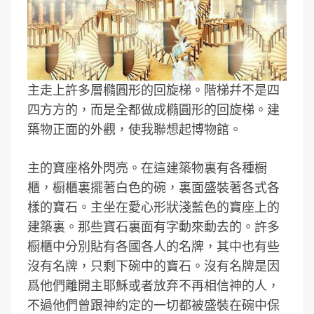
主走上許多層橢圓形的回旋梯。階梯幷不是四
四方方的，而是全都做成橢圓形的回旋梯。建
築物正面的外觀，使我聯想起博物館。
主的寶座格外閃亮。在這建築物裏有各種橱
櫃，橱櫃裏擺著白色的碗，裏面盛裝著各式各
樣的寶石。主坐在愛心形狀淺藍色的寶座上的
建築裏。那些寶石裏面有字動來動去的。許多
橱櫃中分別貼有各國各人的名牌，其中也有些
沒有名牌，只剩下碗中的寶石。沒有名牌是因
爲他們離開主耶穌或者放弃不再相信神的人，
不過他們曾跟神約定的一切都被盛裝在碗中保