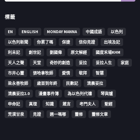
標籤
EN
ENGLISH
MONDAY MANNA
中國成語
以色列
以色列新聞
你累了嗎
保捷
信仰見證
出埃及記
利未記
創世記
劉國偉
原文解經
國度禾場KHM
天人之聲
天堂
奇妙的創造
妥拉
妥拉人生
家庭
市井心靈
張哈拿牧師
愛情
敬拜
智慧
梁永善牧師
歳首到年終
民數記
清晨妥拉
清晨妥拉2.0
漫畫事件簿
為以色列代禱
琴與爐
申命記
真理
知識
箴言
考門夫人
聖經
荒漠甘泉
見證
週一嗎哪
靈修
靈修文章