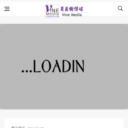
Skip to content
Vine Media
葡萄樹傳媒