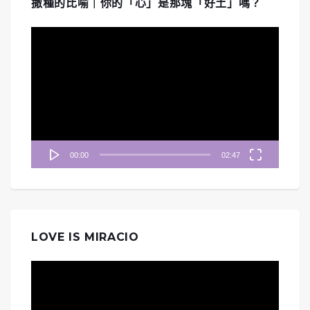
撒種的比喻｜你的「心」是那塊「好土」嗎？
視
訊
播
放
器
00:00
02:47
LOVE IS MIRACIO
視
訊
播