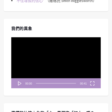
不住增長的信心
（維格氏 Smith Wigglesworth）
我們的異象
視
訊
播
放
器
00:00
00:41