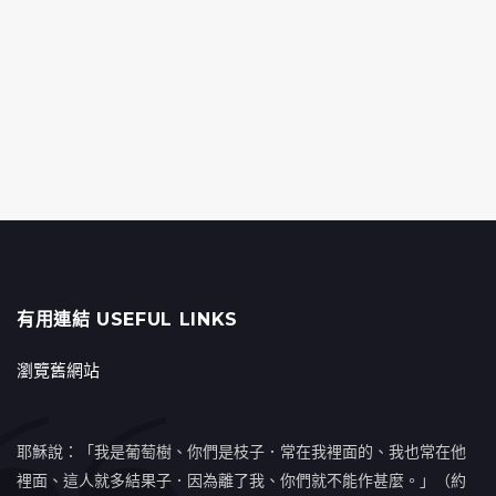
有用連結 USEFUL LINKS
瀏覽舊網站
耶穌說：「我是葡萄樹、你們是枝子．常在我裡面的、我也常在他
裡面、這人就多結果子．因為離了我、你們就不能作甚麼。」（約