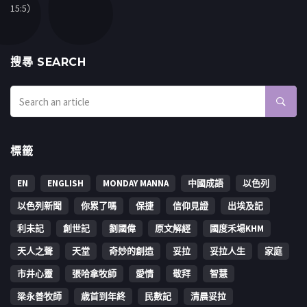
15:5）
搜㝷 SEARCH
標籤
EN
ENGLISH
MONDAY MANNA
中國成語
以色列
以色列新聞
你累了嗎
保捷
信仰見證
出埃及記
利未記
創世記
劉國偉
原文解經
國度禾場KHM
天人之聲
天堂
奇妙的創造
妥拉
妥拉人生
家庭
市井心靈
張哈拿牧師
愛情
敬拜
智慧
梁永善牧師
歳首到年終
民數記
清晨妥拉