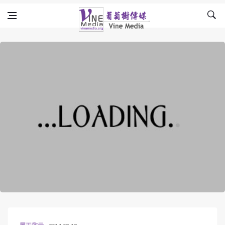
Skip to content
Vine Media
葡萄樹傳媒