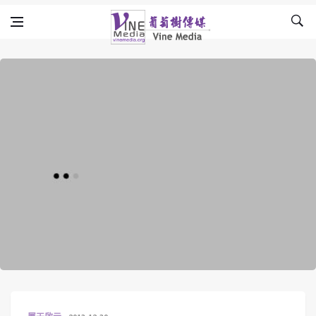
Skip to content
Vine Media
葡萄樹傳媒