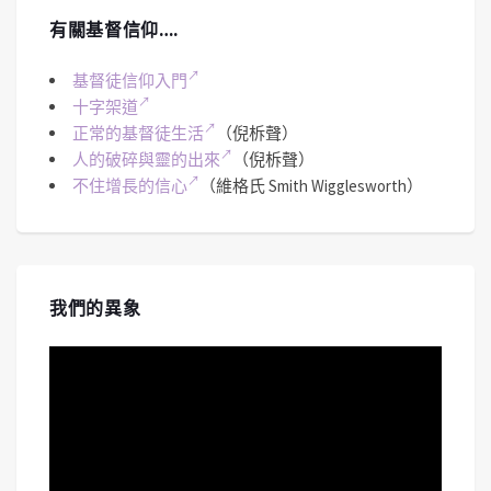
有關基督信仰….
基督徒信仰入門
十字架道
正常的基督徒生活
（倪柝聲）
人的破碎與靈的出來
（倪柝聲）
不住增長的信心
（維格氏 Smith Wigglesworth）
我們的異象
視
訊
播
放
器