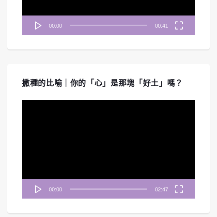
00:00
00:41
撒種的比喻｜你的「心」是那塊「好土」嗎？
視
訊
播
放
器
00:00
02:47