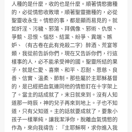
人種的是什麼，收的也是什麼。順著情慾撒種
的，必從情慾收敗壞，順著聖靈撒種的，必從
聖靈收永生。情慾的事，都是顯而易見的。就
如奸淫、污穢、邪蕩、拜偶像、邪術、仇恨、
爭競、忌恨、惱怒、結黨、紛爭、異端、嫉
妒、（有古卷在此有兇殺二字）醉酒、荒宴等
類，我從前告訴你們，現在又告訴你們，行這
樣事的人，必不能承受神的國。聖靈所結的果
子，就是仁愛、喜樂、和平、忍耐、恩慈、良
善、信實、溫柔、節制。那些屬於主耶穌基督
的，是已經把血氣連同他的情慾釘在十字架上
了。當主的話成就了，末日就來到。沒有人知
道那一時辰，神的兒子再來到地上。子也不知
道，只有父知道。主的話就要成就了，要象小
孩子一樣單純，讓我潔淨你，脫離血氣情慾的
作為，來向我禱告：『主耶穌啊，求你進入我