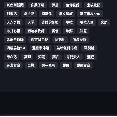
以色列新聞
你累了嗎
保捷
信仰見證
出埃及記
利未記
創世記
劉國偉
原文解經
國度禾場KHM
天人之聲
天堂
奇妙的創造
妥拉
妥拉人生
家庭
市井心靈
張哈拿牧師
愛情
敬拜
智慧
梁永善牧師
歳首到年終
民數記
清晨妥拉
清晨妥拉2.0
漫畫事件簿
為以色列代禱
琴與爐
申命記
真理
知識
箴言
考門夫人
聖經
荒漠甘泉
見證
週一嗎哪
靈修
靈修文章