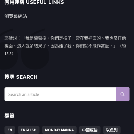
有用連結 USEFUL LINKS
瀏覽舊網站
耶穌說：「我是葡萄樹、你們是枝子．常在我裡面的、我也常在他
裡面、這人就多結果子．因為離了我、你們就不能作甚麼。」（約
15:5）
搜㝷 SEARCH
標籤
EN
ENGLISH
MONDAY MANNA
中國成語
以色列