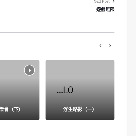
Next Post
遊戲無限
音樂會（下）
浮生略影（一）
最