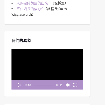
人的破碎與靈的出來
（倪柝聲）
不住增長的信心
（維格氏 Smith
Wigglesworth）
我們的異象
視
訊
播
放
器
00:00
00:41