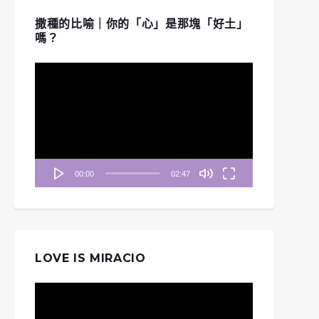
撒種的比喻｜你的「心」是那塊「好土」
嗎？
視
訊
播
放
器
00:00
02:47
LOVE IS MIRACIO
視
訊