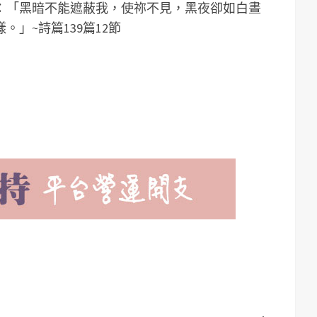
：「黑暗不能遮蔽我，使祢不見，黑夜卻如白晝
」~詩篇139篇12節