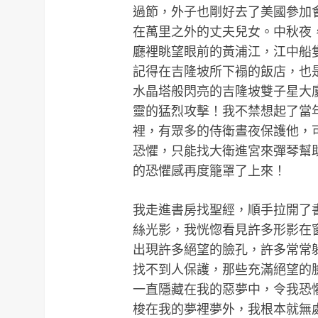
過節，外子也剛好去了美國參加
在萬里之外的丈夫兒女。中秋夜
廳裡眺望眼前的黃浦江，江中船
記得在吉隆坡所下褟的飯店，也
水晶塔般閃亮的吉隆坡雙子星大
靈的猛烈攻擊！我不禁想起了當
裡，有眾多的侍衛晝夜保護他，
恐懼，只能找大衛進宮來彈琴幫
的恐懼感再度籠罩了上來！
我走進書房找聖經，順手拉開了
絲光影，我恍惚看見許多形影在
出現許多絕望的臉孔，許多常常
找不到人保護，那些充滿絕望的
一直隱藏在我的惡夢中，令我恐
梭在我的夢裡夢外，我根本就無