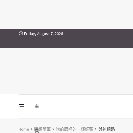
Skip to content
Friday, August 7, 2026
主
Vine Media
葡萄樹傳媒
Home
隨想隨筆
說的跟唱的一樣好聽
與神相遇
頁