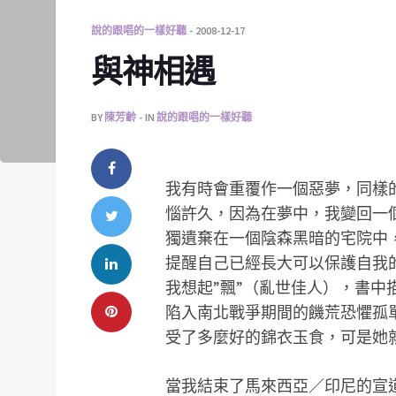
說的跟唱的一樣好聽
2008-12-17
與神相遇
BY
陳芳齡
IN
說的跟唱的一樣好聽
我有時會重覆作一個惡夢，同樣
惱許久，因為在夢中，我變回一
獨遺棄在一個陰森黑暗的宅院中
提醒自己已經長大可以保護自我
我想起”飄”（亂世佳人），書
陷入南北戰爭期間的饑荒恐懼孤
受了多麼好的錦衣玉食，可是她
當我結束了馬來西亞／印尼的宣