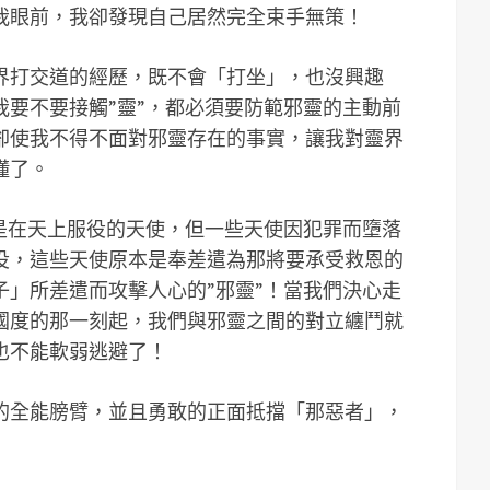
我眼前，我卻發現自己居然完全束手無策！
界打交道的經歷，既不會「打坐」，也沒興趣
我要不要接觸”靈”，都必須要防範邪靈的主動前
卻使我不得不面對邪靈存在的事實，讓我對靈界
懂了。
，是在天上服役的天使，但一些天使因犯罪而墮落
役，這些天使原本是奉差遣為那將要承受救恩的
子」所差遣而攻擊人心的”邪靈”！當我們決心走
國度的那一刻起，我們與邪靈之間的對立纏鬥就
也不能軟弱逃避了！
的全能膀臂，並且勇敢的正面抵擋「那惡者」，