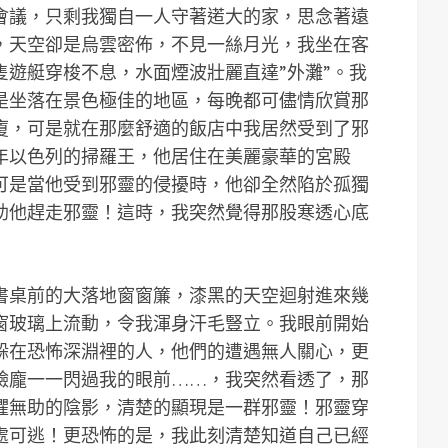
會議，只剩我獨自一人守著逽大的家，思念著遠
，天空卻是烏雲密佈，不見一絲月光，我坐在客
隻遊艇穿梭不息，水面煙波壯麗直達”外灘”。我
是坐落在景色極佳的地區，每晚都可儘情欣賞那
廈，可是就在那麼舒適的飯店中我居然受到了邪
年以色列的掃羅王，他居住在美麗豪華的宮殿
可是當他受到邪靈的侵擾時，他卻全然陷於孤獨
助他趕走邪靈！這時，我突然覺得那股寒透心底
書桌前的大落地窗窗簾，漆黑的天空迴射進來幾
窗玻璃上流動，令我渾身汗毛豎立。我眼前開始
躲在恐怖深淵裡的人，他們的遭遇無人關心，更
臉龐一一閃過我的眼前……，我突然看透了，那
懼無助的陰影，清楚的顯現是一群邪靈！邪靈穿
處可逃！更恐怖的是，我此刻清楚知道自己已經