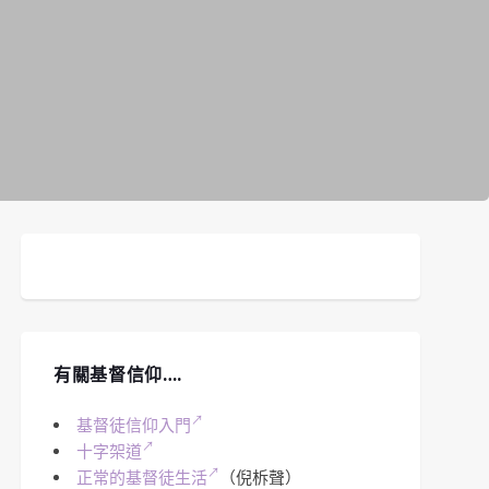
有關基督信仰….
基督徒信仰入門
十字架道
正常的基督徒生活
（倪柝聲）