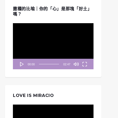
撒種的比喻｜你的「心」是那塊「好土」
嗎？
視
訊
播
放
器
00:00
02:47
LOVE IS MIRACIO
視
訊