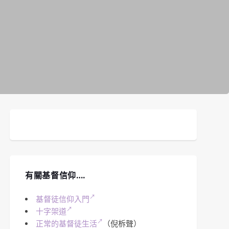
有關基督信仰….
基督徒信仰入門
十字架道
正常的基督徒生活
（倪柝聲）