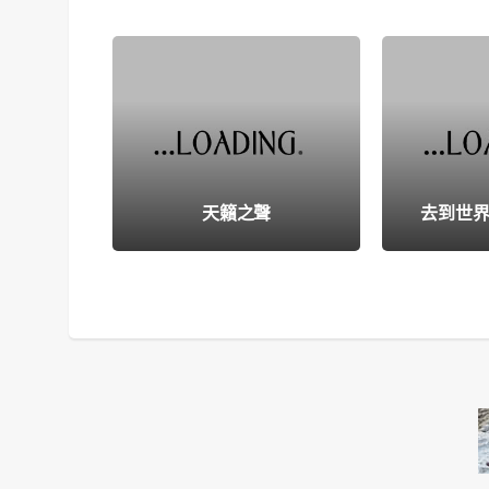
天籟之聲
去到世