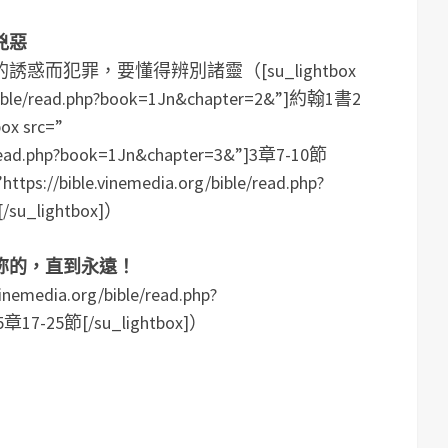
兇惡
而犯罪，要懂得辨別諸靈（[su_lightbox
g/bible/read.php?book=1Jn&chapter=2&”]約翰1書2
ox src=”
le/read.php?book=1Jn&chapter=3&”]3章7-10節
https://bible.vinemedia.org/bible/read.php?
/su_lightbox]）
祢的，直到永遠！
vinemedia.org/bible/read.php?
章17-25節[/su_lightbox]）