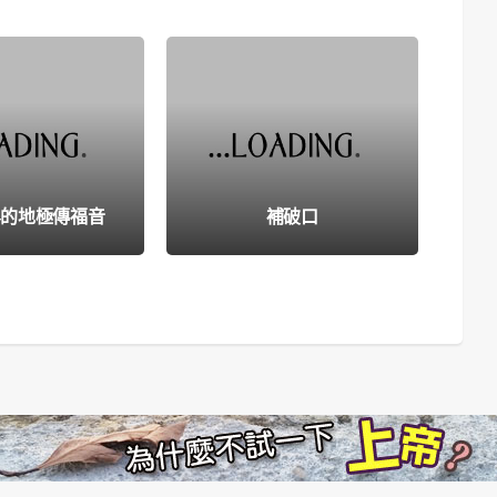
容
界的地極傳福音
補破口