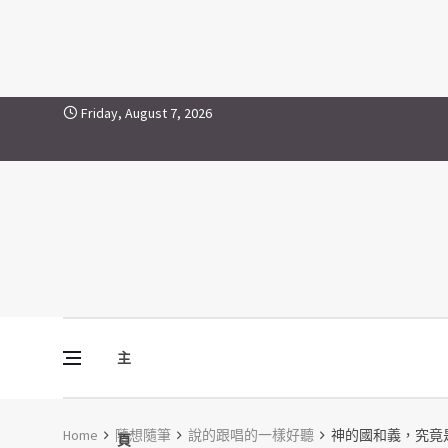
Skip to content
Friday, August 7, 2026
主
Vine Media
葡萄樹傳媒
Home
隨想隨筆
說的跟唱的一樣好聽
神的國和義，究竟
頁