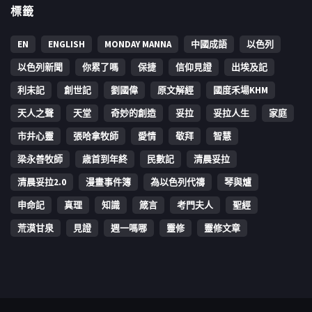
標籤
EN
ENGLISH
MONDAY MANNA
中國成語
以色列
以色列新聞
你累了嗎
保捷
信仰見證
出埃及記
利未記
創世記
劉國偉
原文解經
國度禾場KHM
天人之聲
天堂
奇妙的創造
妥拉
妥拉人生
家庭
市井心靈
張哈拿牧師
愛情
敬拜
智慧
梁永善牧師
歳首到年終
民數記
清晨妥拉
清晨妥拉2.0
漫畫事件簿
為以色列代禱
琴與爐
申命記
真理
知識
箴言
考門夫人
聖經
荒漠甘泉
見證
週一嗎哪
靈修
靈修文章