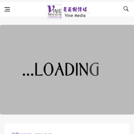
Skip to content
Vine Media
葡萄樹傳媒