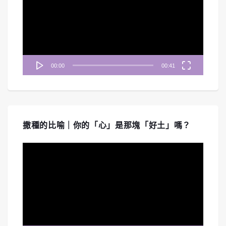
播
放
器
00:00
00:41
撒種的比喻｜你的「心」是那塊「好土」嗎？
視
訊
播
放
器