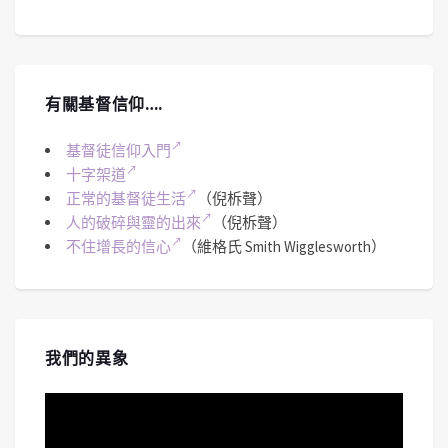
有關基督信仰….
基督徒信仰入門
十字架道
正常的基督徒生活
（倪柝聲）
人的破碎與靈的出來
（倪柝聲）
不住增長的信心
（維格氏 Smith Wigglesworth）
我們的異象
視
訊