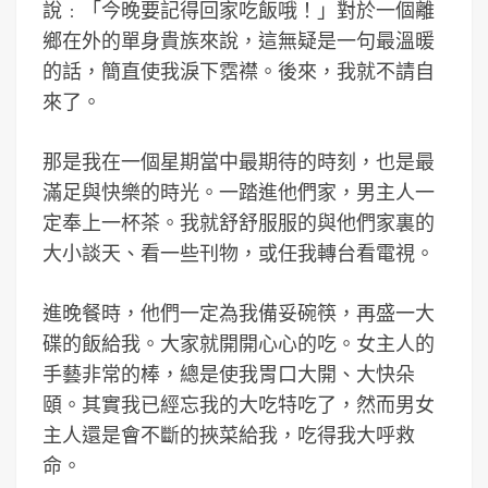
說﹕「今晚要記得回家吃飯哦！」對於一個離
鄉在外的單身貴族來說，這無疑是一句最溫暖
的話，簡直使我淚下霑襟。後來，我就不請自
來了。
那是我在一個星期當中最期待的時刻，也是最
滿足與快樂的時光。一踏進他們家，男主人一
定奉上一杯茶。我就舒舒服服的與他們家裏的
大小談天、看一些刊物，或任我轉台看電視。
進晚餐時，他們一定為我備妥碗筷，再盛一大
碟的飯給我。大家就開開心心的吃。女主人的
手藝非常的棒，總是使我胃口大開、大快朵
頤。其實我已經忘我的大吃特吃了，然而男女
主人還是會不斷的挾菜給我，吃得我大呼救
命。