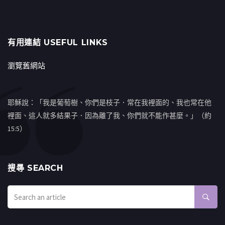
有用連結 USEFUL LINKS
瀏覽舊網站
耶穌說：「我是葡萄樹、你們是枝子．常在我裡面的、我也常在他
裡面、這人就多結果子．因為離了我、你們就不能作甚麼。」（約
15:5）
搜㝷 SEARCH