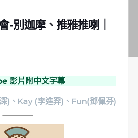
教會-別迦摩、推雅推喇｜
ube 影片附中文字幕
深)、Kay (李進羿)、Fun(鄧佩芬)