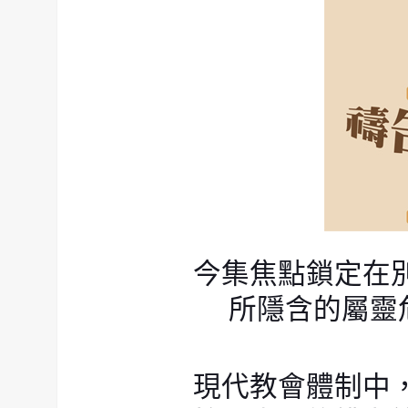
今集焦點鎖定在
所隱含的屬靈
現代教會體制中