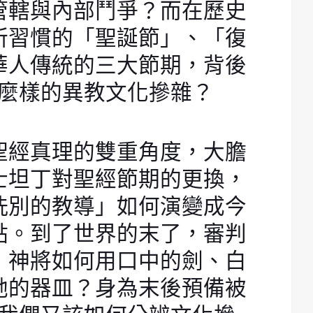
管轄與內部鬥爭？而在歷史
所習慣的「聖誕節」、「復
華人傳統的三大節期，背後
麼樣的異教文化摻雜？
聖經真理的雙重角度，大膽
士坦丁對聖經節期的更換，
洗別的教導」如何演變成今
點。到了世界的末了，審判
，神將如何用口中的劍、白
祂的器皿？身為末後預備被