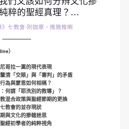
我們又該如何分辨文化摻
純粹的聖經真理？…
啟示錄》七教會-別迦摩、推雅推喇
ine）
尼哥拉一黨的現代表現
釐清「交賬」與「審判」的矛盾
行為與蒙恩如何相稱？
：何謂「耶洗別的教導」？
教混合政策與聖經節期的更換
七教會的並存現狀
期與文化的摻雜迷思
聖經初學者的純粹視角