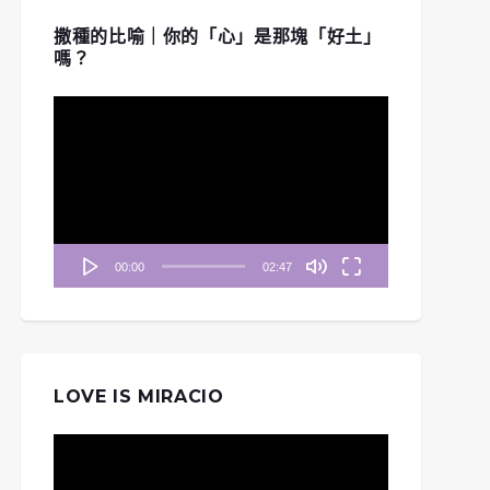
撒種的比喻｜你的「心」是那塊「好土」
嗎？
視
訊
播
放
器
00:00
02:47
LOVE IS MIRACIO
視
訊