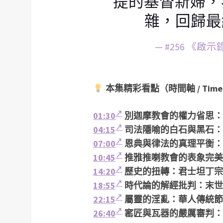
提的基督新婦，
雜，回歸最
— #256 《
本集精彩看點（時間軸 / Timel
01:30
別迦摩教會的權力省思：
04:15
司法隱喻的白石與黑石：
07:00
恩典與律法的真理平衡：
10:45
推雅推喇教會的表象完美
14:20
歷史的扭轉：君士坦丁宗
18:55
時代論的解經批判：末世
22:15
屬靈的淫亂：華人傳統節
26:40
窰匠與瓦器的嚴厲審判：