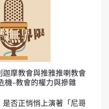
別迦摩教會與推雅推喇教會
危機–教會的權力與摻雜
，是否正悄悄上演著「尼哥