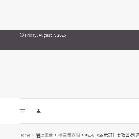
Skip to content
Friday, August 7, 2026
主
Vine Media
葡萄樹傳媒
Home
網上電台
禱告無界限
#256 《啟示錄》七教會
頁