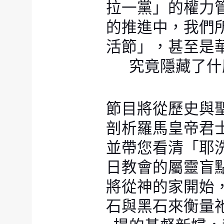
拉一黨」的權力
的推進中，我們
活節」，甚至是
究竟隱藏了什
節目將從歷史與
剖析羅馬皇帝君
並帶您看清「耶
日教會的屬靈盲
將從神的家開始
石與黑石來衡量