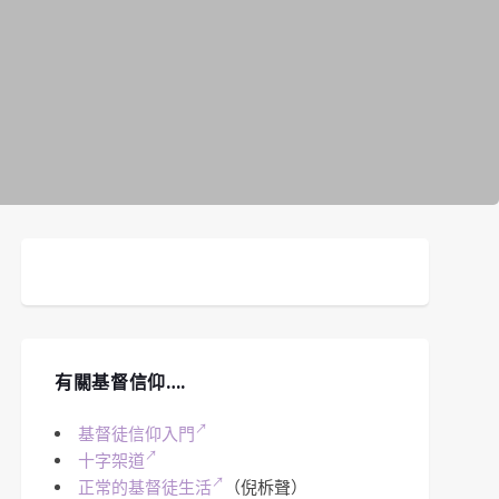
有關基督信仰….
基督徒信仰入門
十字架道
正常的基督徒生活
（倪柝聲）