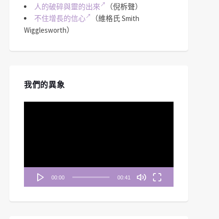
人的破碎與靈的出來
（倪柝聲）
不住增長的信心
（維格氏 Smith
Wigglesworth）
我們的異象
視
訊
播
放
器
00:00
00:41