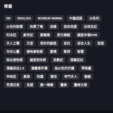
標籤
EN
ENGLISH
MONDAY MANNA
中國成語
以色列
以色列新聞
你累了嗎
保捷
信仰見證
出埃及記
利未記
創世記
劉國偉
原文解經
國度禾場KHM
天人之聲
天堂
奇妙的創造
妥拉
妥拉人生
家庭
市井心靈
張哈拿牧師
愛情
敬拜
智慧
梁永善牧師
歳首到年終
民數記
清晨妥拉
清晨妥拉2.0
漫畫事件簿
為以色列代禱
琴與爐
申命記
真理
知識
箴言
考門夫人
聖經
荒漠甘泉
見證
週一嗎哪
靈修
靈修文章