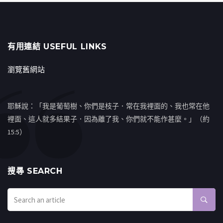
有用連結 USEFUL LINKS
瀏覽舊網站
耶穌說：「我是葡萄樹、你們是枝子．常在我裡面的、我也常在他
裡面、這人就多結果子．因為離了我、你們就不能作甚麼。」（約
15:5）
搜㝷 SEARCH