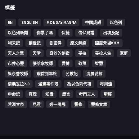
標籤
EN
ENGLISH
MONDAY MANNA
中國成語
以色列
以色列新聞
你累了嗎
保捷
信仰見證
出埃及記
利未記
創世記
劉國偉
原文解經
國度禾場KHM
天人之聲
天堂
奇妙的創造
妥拉
妥拉人生
家庭
市井心靈
張哈拿牧師
愛情
敬拜
智慧
梁永善牧師
歳首到年終
民數記
清晨妥拉
清晨妥拉2.0
漫畫事件簿
為以色列代禱
琴與爐
申命記
真理
知識
箴言
考門夫人
聖經
荒漠甘泉
見證
週一嗎哪
靈修
靈修文章