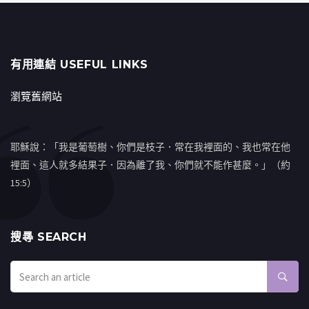
有用連結 USEFUL LINKS
瀏覽舊網站
耶穌說：「我是葡萄樹、你們是枝子．常在我裡面的、我也常在他
裡面、這人就多結果子．因為離了我、你們就不能作甚麼。」（約
15:5）
搜㝷 SEARCH