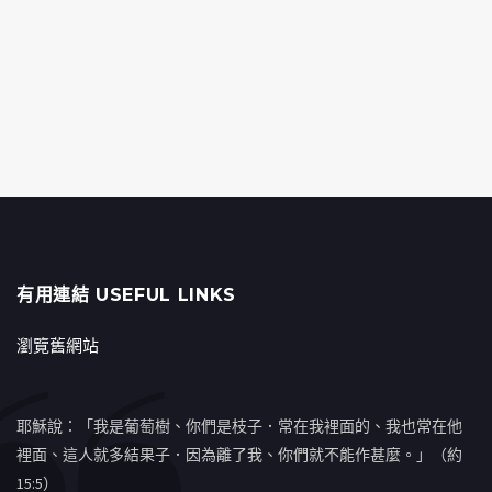
有用連結 USEFUL LINKS
瀏覽舊網站
耶穌說：「我是葡萄樹、你們是枝子．常在我裡面的、我也常在他
裡面、這人就多結果子．因為離了我、你們就不能作甚麼。」（約
15:5）