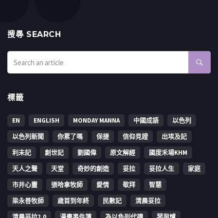
搜㝷 SEARCH
標籤
EN
ENGLISH
MONDAY MANNA
中國成語
以色列
以色列新聞
你累了嗎
保捷
信仰見證
出埃及記
利未記
創世記
劉國偉
原文解經
國度禾場KHM
天人之聲
天堂
奇妙的創造
妥拉
妥拉人生
家庭
市井心靈
張哈拿牧師
愛情
敬拜
智慧
梁永善牧師
歳首到年終
民數記
清晨妥拉
清晨妥拉2.0
漫畫事件簿
為以色列代禱
琴與爐