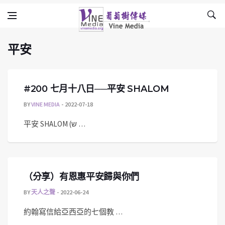
平安
Skip to content
Vine Media
葡萄樹傳媒
平安
#200 七月十八日──平安 SHALOM
BY
VINE MEDIA
2022-07-18
平安 SHALOM (ש …
（分享）有恩惠平安歸與你們
BY
天人之聲
2022-06-24
約翰寫信給亞西亞的七個教 …