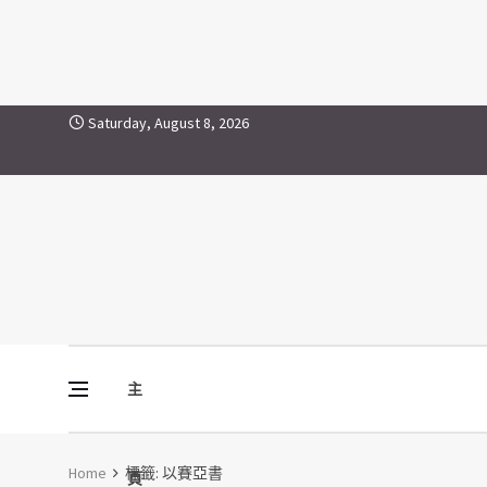
以賽亞書
Skip to content
Saturday, August 8, 2026
主
Vine Media
葡萄樹傳媒
Home
標籤:
以賽亞書
頁