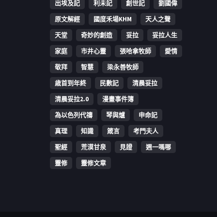
出埃及記
利未記
創世記
劉國偉
原文解經
國度禾場KHM
天人之聲
天堂
奇妙的創造
妥拉
妥拉人生
家庭
市井心靈
張哈拿牧師
愛情
敬拜
智慧
梁永善牧師
歳首到年終
民數記
清晨妥拉
清晨妥拉2.0
漫畫事件簿
為以色列代禱
琴與爐
申命記
真理
知識
箴言
考門夫人
聖經
荒漠甘泉
見證
週一嗎哪
靈修
靈修文章