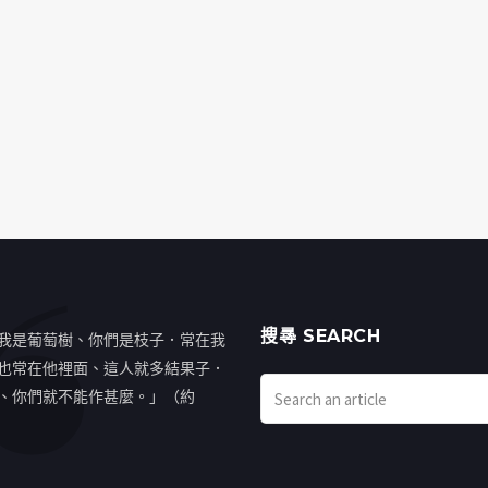
搜㝷 SEARCH
我是葡萄樹、你們是枝子．常在我
也常在他裡面、這人就多結果子．
、你們就不能作甚麼。」（約