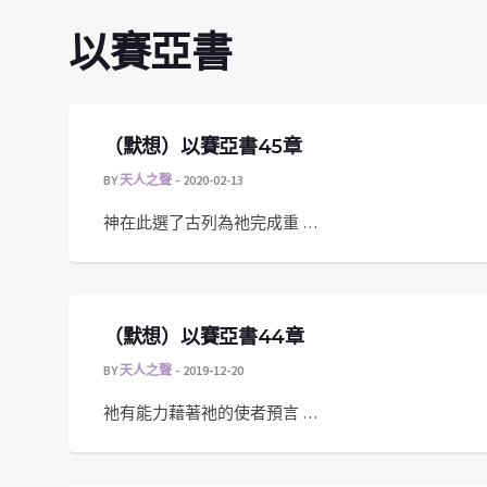
以賽亞書
（默想）以賽亞書45章
BY
天人之聲
2020-02-13
神在此選了古列為祂完成重 …
（默想）以賽亞書44章
BY
天人之聲
2019-12-20
祂有能力藉著祂的使者預言 …