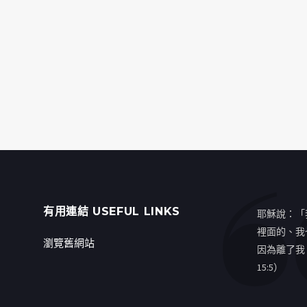
有用連結 USEFUL LINKS
耶穌說：「
裡面的、我
瀏覽舊網站
因為離了我
15:5）