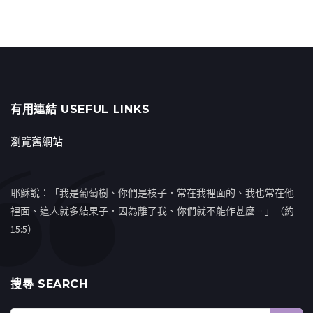
有用連結 USEFUL LINKS
瀏覽舊網站
耶穌說：「我是葡萄樹、你們是枝子．常在我裡面的、我也常在他
裡面、這人就多結果子．因為離了我、你們就不能作甚麼。」（約
15:5）
搜㝷 SEARCH