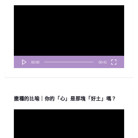
視
訊
播
放
器
00:00
00:41
撒種的比喻｜你的「心」是那塊「好土」嗎？
視
訊
播
放