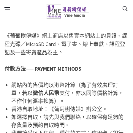
Skip to content
Vine Media
葡萄樹傳媒
商店政策
《葡萄樹傳媒》網上商店以售賣本網站上的見證、課
程光碟／MicroSD Card、電子書、線上奉獻、課程登
記及一些寄賣產品為主。
付款方法── PAYMENT METHODS
網站內的售價均以港幣計算（為了有效處理訂
單，若以
微信人民幣
支付，亦以同等價格計算，
不作任何滙率換算）。
香港自取地址：《葡萄樹傳媒》辦公室。
如選擇自取，請先與我們聯絡，以確保有足夠的
存貨量及預約自取時間。