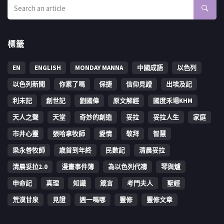
標籤
EN
ENGLISH
MONDAY MANNA
中國成語
以色列
以色列新聞
你累了嗎
保捷
信仰見證
出埃及記
利未記
創世記
劉國偉
原文解經
國度禾場KHM
天人之聲
天堂
奇妙的創造
妥拉
妥拉人生
家庭
市井心靈
張哈拿牧師
愛情
敬拜
智慧
梁永善牧師
歳首到年終
民數記
清晨妥拉
清晨妥拉2.0
漫畫事件簿
為以色列代禱
琴與爐
申命記
真理
知識
箴言
考門夫人
聖經
荒漠甘泉
見證
週一嗎哪
靈修
靈修文章